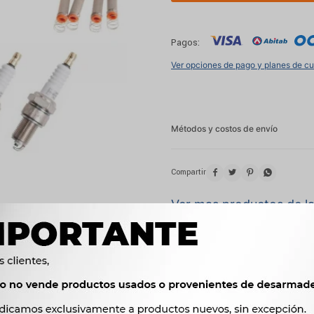
Pagos:
Ver opciones de pago y planes de c
Métodos y costos de envío




Ver mas productos de l