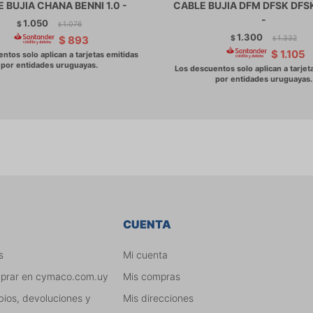
 BUJIA CHANA BENNI 1.0 -
CABLE BUJIA DFM DFSK DFS
-
1.050
$
1.076
$
1.300
$
1.332
$
893
$
$
1.105
CUENTA
s
Mi cuenta
mprar en cymaco.com.uy
Mis compras
bios, devoluciones y
Mis direcciones