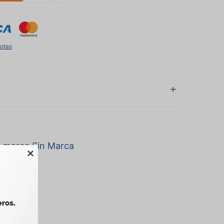
uotas
a marca Sin Marca
