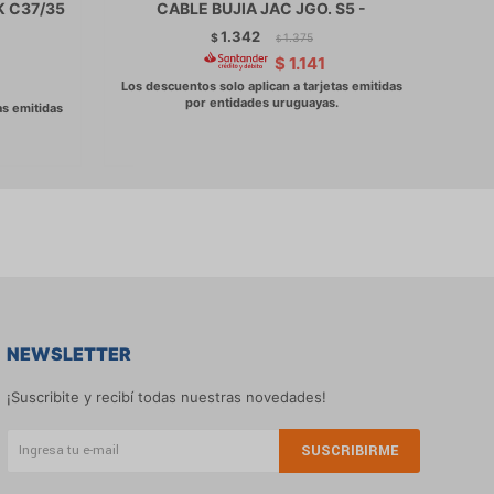
K C37/35
CABLE BUJIA JAC JGO. S5 -
CA
1.342
$
1.375
$
$
1.141
NEWSLETTER
¡Suscribite y recibí todas nuestras novedades!
SUSCRIBIRME