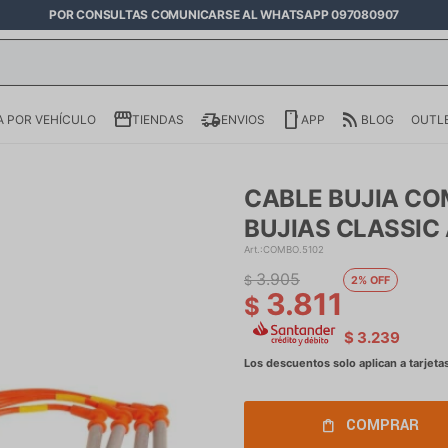
POR CONSULTAS COMUNICARSE AL WHATSAPP 097080907
 POR VEHÍCULO
TIENDAS
ENVIOS
APP
BLOG
OUTL
CABLE BUJIA CO
BUJIAS CLASSIC 
COMBO.5102
3.905
$
2
3.811
$
$
3.239
COMPRAR