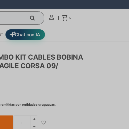
0
$
Chat con IA
ET
MBO KIT CABLES BOBINA
AGILE CORSA 09/
add
remove