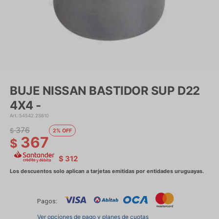
BUJE NISSAN BASTIDOR SUP D22
4X4 -
54542.2S610
376
$
2
367
$
$
312
Pagos:
Ver opciones de pago y planes de cuotas