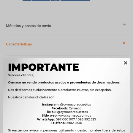
Métodos y costos de envío
Características
Año
1997 - 2004, 2003 - 2015

Compatibilidad
NISSAN
Modelo
FRONTIER
Motor
2.4 16V 155CV KA24DE NAFTA, 2.4 i 12V KA24E NAFTA, 2.5 D TD25
DIESEL, 2.5 Di YD25DDTI DIESEL, 2.5 TD TD25 TI DIESEL, 2.7 TD
TD27 T DIESEL, 2.8 Tdi MWM SPRINT 4.07 TCE DIESEL, 3.0 TD
ZD30 DIESEL, 3.2 D QD32 DIESEL