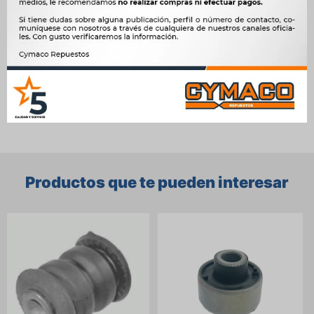
OEM
54542-2S610, 8247




Ver mas productos de la marca Sin Marca
Productos que te pueden interesar