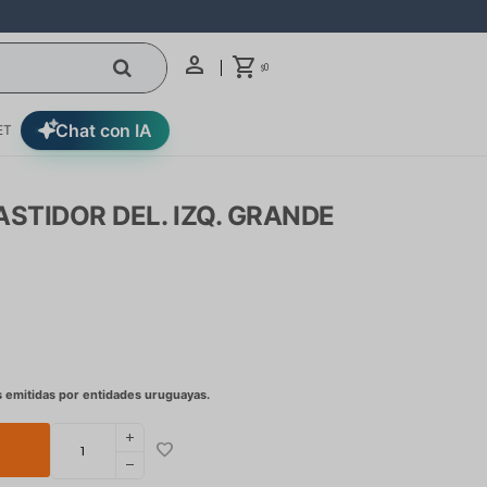
0
$
Chat con IA
ET
STIDOR DEL. IZQ. GRANDE
add
remove