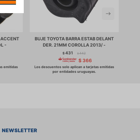
O ACCENT
BUJE TOYOTA BARRA ESTAB DELANT
BUJ
L -
DER. 21MM COROLLA 2013/ -
431
$
442
$
$
366
NEWSLETTER