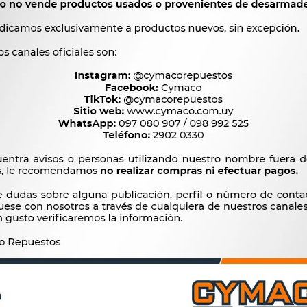




Ver mas productos de l
Productos que te pueden interesar