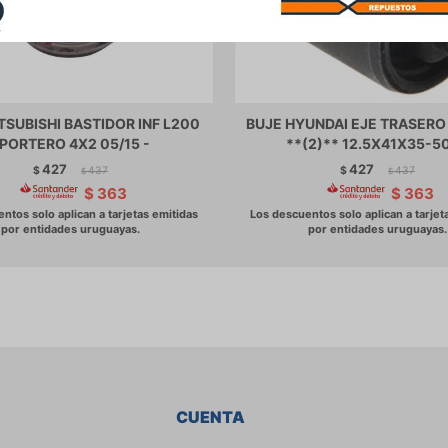
TSUBISHI BASTIDOR INF L200
BUJE HYUNDAI EJE TRASER
PORTERO 4X2 05/15 -
**(2)** 12.5X41X35-50
427
427
$
437
$
437
$
$
$
363
$
363
CUENTA