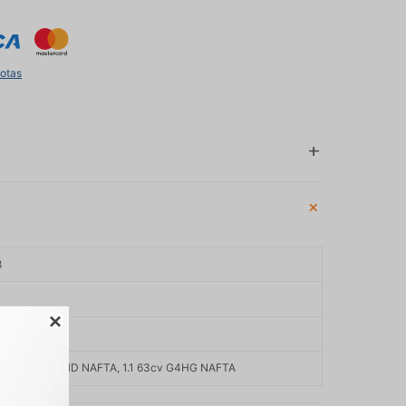
uotas
8

, 1.1 58cv G4HD NAFTA, 1.1 63cv G4HG NAFTA