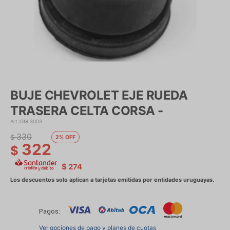
BUJE CHEVROLET EJE RUEDA
TRASERA CELTA CORSA -
GM.3003
330
$
2
322
$
$
274
Pagos:
Ver opciones de pago y planes de cuotas