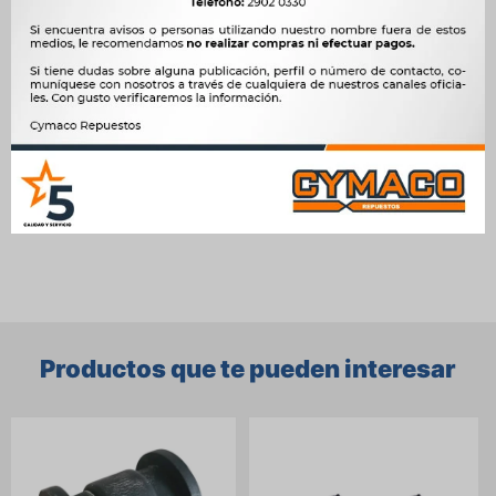
X14YX NAFTA, 1.5 D 4EC1 DIESEL, 1.5 TD 4EC1 T DIESEL, 1.6 16V
C16SE DOHC NAFTA, 1.6 8V C16NE SOHC NAFTA, 1.7 D BX17D
(4EE1) DIESEL, 1.7 D X17D (4EE1) DIESEL
OEM
3003, CF-1103




Ver mas productos de la marca Sin Marca
Productos que te pueden interesar