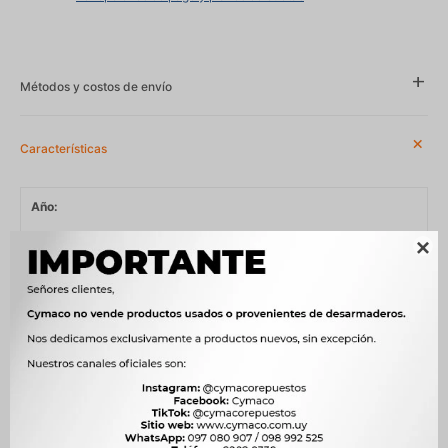
Métodos y costos de envío
Características
Año
1994 - 2002, 1996 - 1999, 1996 - 2002, 1996 - 2009, 2000 - 2006,

2003 - 2009, 2007 - 2011, 2011 - 2014, 2011 - 2016, 2012 - 2018
Compatibilidad
CHEVROLET
Modelo
CELTA, CLASSIC, CORSA, TIGRA
Motor
1.0 8V C10NE NAFTA, 1.0 8V EFI B10NZ NAFTA, 1.4 8V 94 hp Y14NE
NAFTA, 1.4 8V B14NZ SOHC NAFTA, 1.4 8V C14SE NAFTA, 1.4 8V