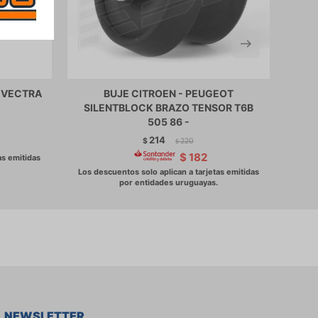
. VECTRA
BUJE CITROEN - PEUGEOT
SILENTBLOCK BRAZO TENSOR T6B
505 86 -
214
$
220
$
$
182
NEWSLETTER