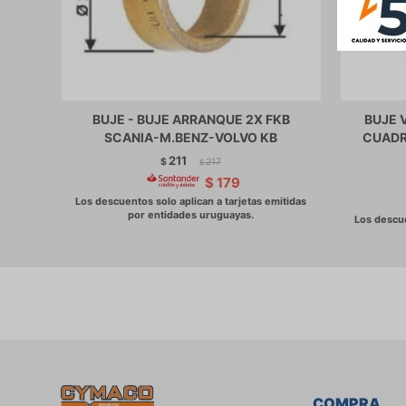
BUJE - BUJE ARRANQUE 2X FKB
BUJE 
SCANIA-M.BENZ-VOLVO KB
CUADR
211
$
217
$
$
179
COMPRA