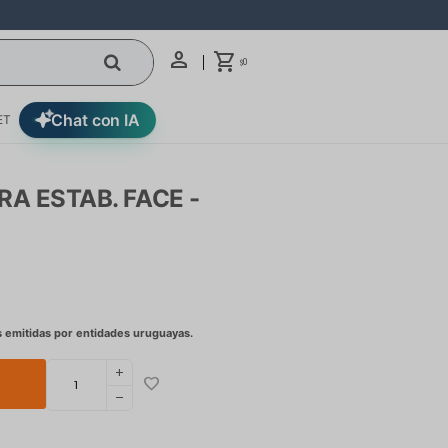
0
$
Chat con IA
ET
A ESTAB. FACE -
add
remove