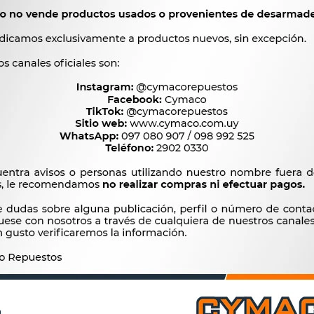




Ver mas productos de l
Productos que te pueden interesar