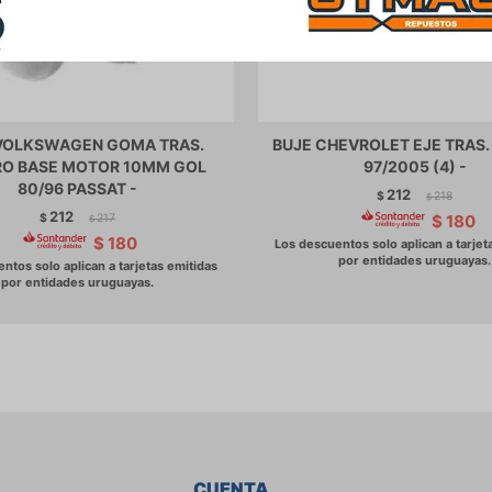
VOLKSWAGEN GOMA TRAS.
BUJE CHEVROLET EJE TRAS
O BASE MOTOR 10MM GOL
97/2005 (4) -
80/96 PASSAT -
212
$
218
$
212
$
217
$
180
$
$
180
CUENTA