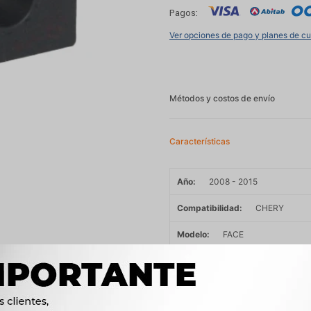
Pagos:
Ver opciones de pago y planes de c
Métodos y costos de envío
Características
Año
2008 - 2015
Compatibilidad
CHERY
Modelo
FACE
Motor
1.3 16V SQR473F NAFT
OEM
S212906015, 8474