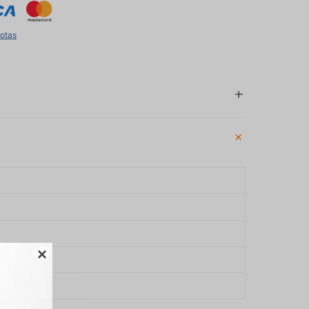
uotas

A