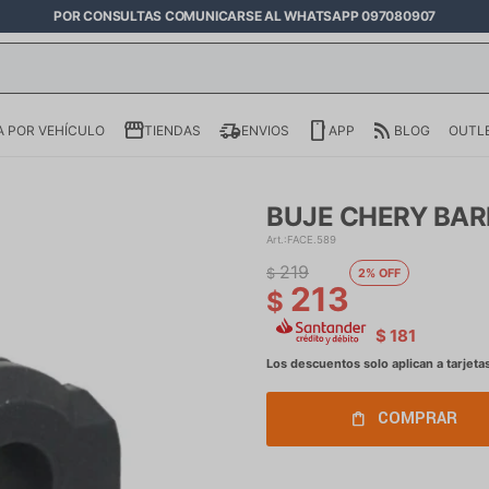
POR CONSULTAS COMUNICARSE AL WHATSAPP 097080907
 POR VEHÍCULO
TIENDAS
ENVIOS
APP
BLOG
OUTL
BUJE CHERY BARR
FACE.589
219
$
2
213
$
$
181
COMPRAR