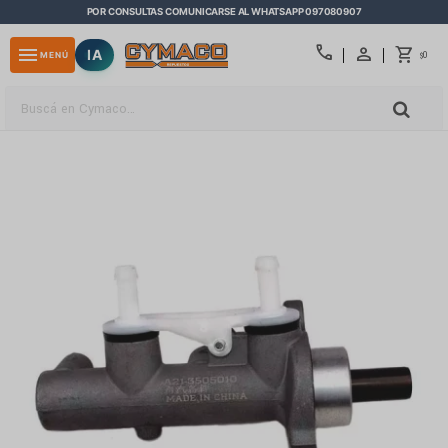
POR CONSULTAS COMUNICARSE AL WHATSAPP 097080907
close
call
menu
IA
0
MENÚ
$