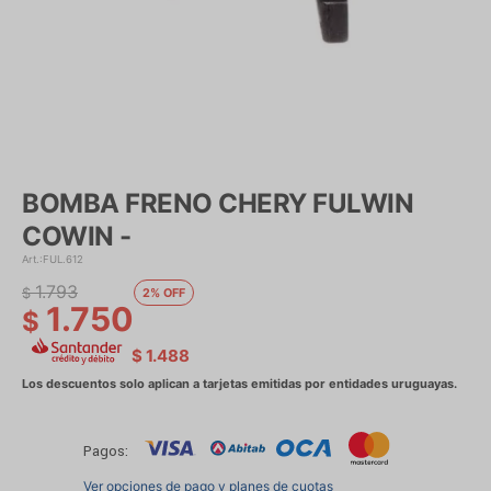
BOMBA FRENO CHERY FULWIN
COWIN -
FUL.612
1.793
$
2
1.750
$
$
1.488
Pagos:
Ver opciones de pago y planes de cuotas