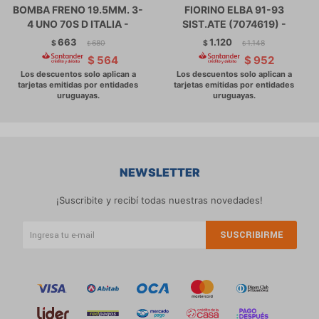
BOMBA FRENO 19.5MM. 3-
FIORINO ELBA 91-93
4 UNO 70S D ITALIA -
SIST.ATE (7074619) -
663
1.120
$
680
$
1.148
$
$
$
564
$
952
NEWSLETTER
¡Suscribite y recibí todas nuestras novedades!
SUSCRIBIRME