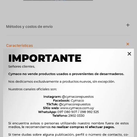
Métodos y costos de envío
Características

Año
2008 - 2014, 2008 - 2015, 2015 - 2018
Compatibilidad
CHERY
Modelo
COWIN, FACE, FULWIN
Motor
1.3 16V SQR473F NAFTA, 1.5 16V SQR477F NAFTA
OEM
A13-3505010AC



