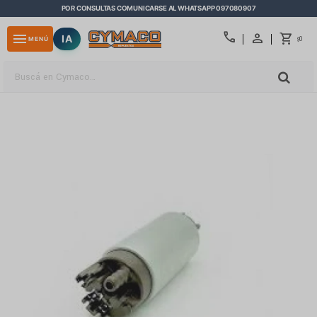
POR CONSULTAS COMUNICARSE AL WHATSAPP 097080907
close
call
menu
IA
0
MENÚ
$