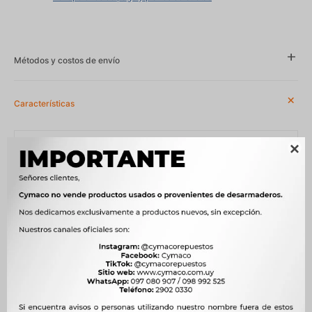
Métodos y costos de envío
Características
Año
2012 - 2016, 2016 - 2019

Compatibilidad
FORD
Modelo
RANGER
Motor
2.5 16V 168cv DURATEC NAFTA, 2.5 iVCT 175cv DURATEC FLEX
NAFTA
OEM
AB399H307AD