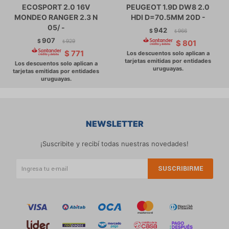
ECOSPORT 2.0 16V
PEUGEOT 1.9D DW8 2.0
MONDEO RANGER 2.3 N
HDI D=70.5MM 20D -
05/ -
942
$
966
$
907
$
929
$
801
$
$
771
NEWSLETTER
¡Suscribite y recibí todas nuestras novedades!
SUSCRIBIRME