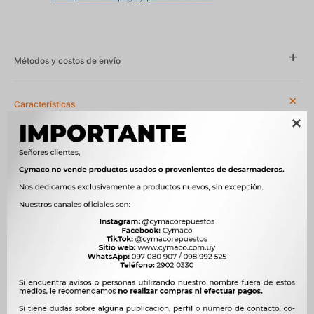
Métodos y costos de envío
Características

Año
1996 - 2000
Compatibilidad
FIAT
Modelo
PALIO
Motor
1.0 8V FIRE 178F1011 MPI NAFTA
OEM
46463042



