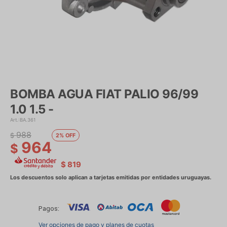
BOMBA AGUA FIAT PALIO 96/99
1.0 1.5 -
BA.361
988
$
2
964
$
$
819
Pagos:
Ver opciones de pago y planes de cuotas