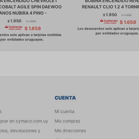
A ENCENDIDO CHEVROLET
BOBINA ENCENDIDO REN
COBALT AGILE SPIN DAEWOO
RENAULT CLIO 1.2 4 TORNI
ANOS NUBIRA 4 PINO -
1.950
$
1.998
$
1.950
$
1.998
$
1.658
$
$
1.658
CUENTA
s
Mi cuenta
mprar en cymaco.com.uy
Mis compras
bios, devoluciones y
Mis direcciones