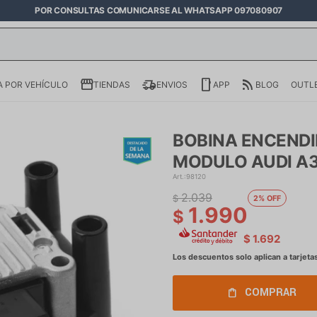
POR CONSULTAS COMUNICARSE AL WHATSAPP 097080907
 POR VEHÍCULO
TIENDAS
ENVIOS
APP
BLOG
OUTL
BOBINA ENCEND
MODULO AUDI A3
98120
2.039
$
2
1.990
$
$
1.692
COMPRAR