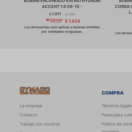
BOBINA ENCENDIDO KIA RIO HYUNDAI
BOBIN
ACCENT 1.6 06-10 -
CORSA 
L
1.911
$
1.958
$
$
1.624
COMPRA
La empresa
Términos legale
Contacto
Pasos para co
Trabajá con nosotros
Política de cam
garantías