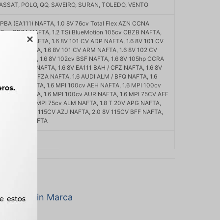
ASSAT, POLO, QQ, SAVEIRO, SURAN, TOLEDO, VENTO
 CPBA (EA111) NAFTA, 1.0 8V 76cv Total Flex AZN CCNA
 86cv CBZA NAFTA, 1.2 TSi BlueMotion 105cv CBZB NAFTA,

 75cv BBY NAFTA, 1.6 8V 101 CV ADP NAFTA, 1.6 8V 101 CV
 CV ANA NAFTA, 1.6 8V 101 CV ARM NAFTA, 1.6 8V 102 CV
cv BSE NAFTA, 1.6 8V 102cv BSF NAFTA, 1.6 8V 105hp CCRA
 / BSE / BSF NAFTA, 1.6 8V EA111 BAH / CFZ NAFTA, 1.6 8V
V MSI EA111 CFZA NAFTA, 1.6 AUDI ALM / BFQ NAFTA, 1.6
15cv BAG NAFTA, 1.6 MPI 100cv AEH NAFTA, 1.6 MPI 100cv
0cv APF NAFTA, 1.6 MPI 100cv AUR NAFTA, 1.6 MPI 75CV AEE
FT NAFTA, 1.6 MPI 75cv ALM NAFTA, 1.8 T 20V APG NAFTA,
NAFTA, 2.0 8V 115CV AZJ NAFTA, 2.0 8V 115CV BFF NAFTA,
0 AUDI AZJ NAFTA
10, E6030
a marca Sin Marca