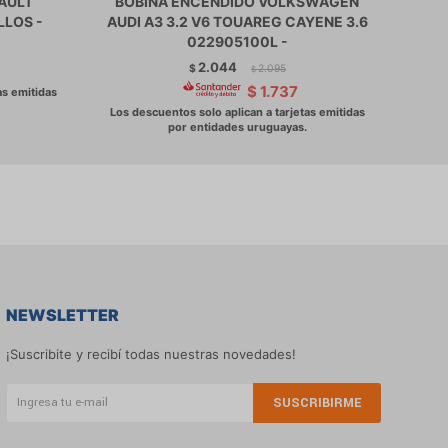
AULT
BOBINA ENCENDIDO VOLKSWAGEN
BOBI
LLOS -
AUDI A3 3.2 V6 TOUAREG CAYENE 3.6
SIEN
022905100L -
2.044
$
2.095
$
$
1.737
NEWSLETTER
¡Suscribite y recibí todas nuestras novedades!
SUSCRIBIRME