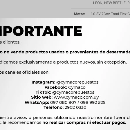
LEON, NEW BEETLE, P
Motor
1.0 8V 73cv Total Flex
(EA111) NAFTA, 1.2 TSi
1.4 16V BXW NAFTA, 1.4
AHL NAFTA, 1.6 8V 101
ALZ NAFTA, 1.6 8V 102
NAFTA, 1.6 8V AUDI BGU
MSI CFZA NAFTA, 1.6 8
CCSA NAFTA, 1.6 FSi 1
AKL NAFTA, 1.6 MPI 10
NAFTA, 1.6 MPI 75cv A
1.8 T AUDI AUM / AUQ 
2.0 8V AZM NAFTA, 2.
OEM
032905106D, F000ZS02




Ver mas productos de l