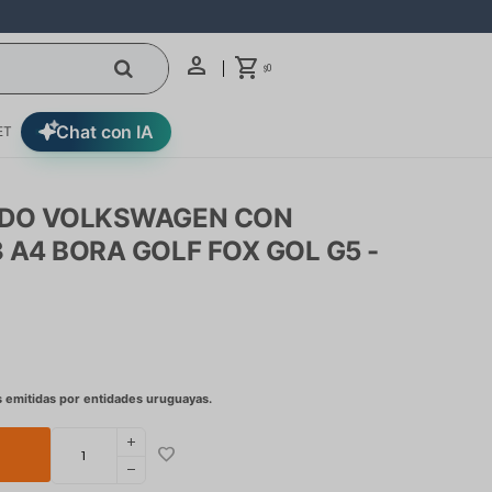
0
$
Chat con IA
ET
IDO VOLKSWAGEN CON
 A4 BORA GOLF FOX GOL G5 -
add
remove