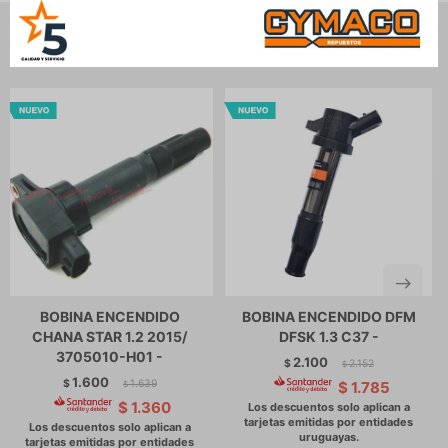
Productos que te pueden interesar
BOBINA ENCENDIDO
BOBINA ENCENDIDO DFM
CHANA STAR 1.2 2015/
DFSK 1.3 C37 -
3705010-H01 -
2.100
$
2.152
$
1.600
$
1.639
$
1.785
$
$
1.360