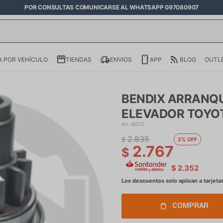
POR CONSULTAS COMUNICARSE AL WHATSAPP 097080907
 POR VEHÍCULO
TIENDAS
ENVIOS
APP
BLOG
OUTL
BENDIX ARRANQU
ELEVADOR TOYOT
1827Z
2.835
$
2
2.767
$
$
2.352
COMPRAR