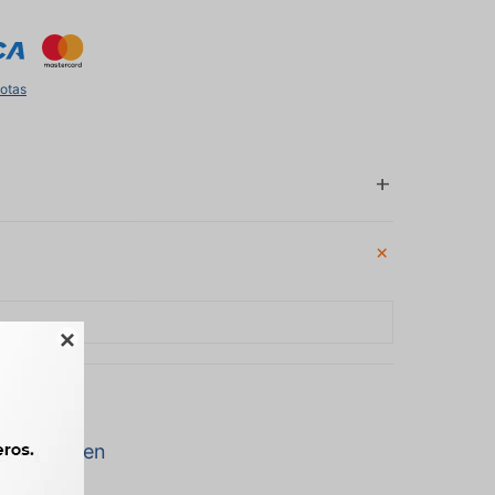
uotas

a marca Zen