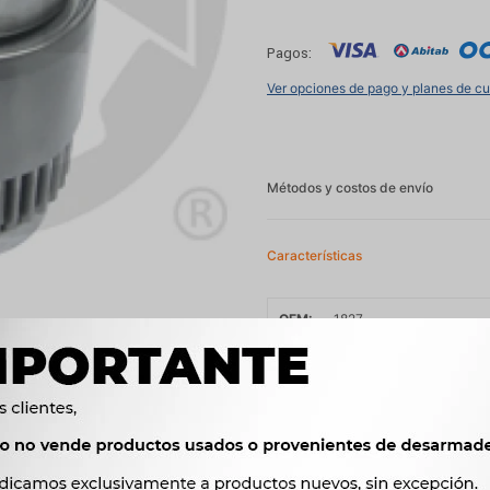
Pagos:
Ver opciones de pago y planes de c
Métodos y costos de envío
Características
OEM
1827




Ver mas productos de l