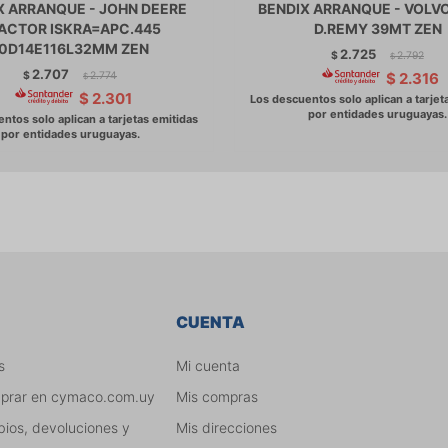
X ARRANQUE - JOHN DEERE
BENDIX ARRANQUE - VOLV
ACTOR ISKRA=APC.445
D.REMY 39MT ZEN
10D14E116L32MM ZEN
2.725
$
2.792
$
2.707
$
2.774
$
2.316
$
$
2.301
CUENTA
s
Mi cuenta
mprar en cymaco.com.uy
Mis compras
bios, devoluciones y
Mis direcciones