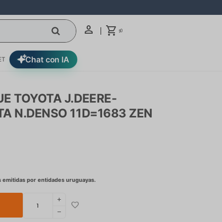
0
$
Chat con IA
ET
E TOYOTA J.DEERE-
A N.DENSO 11D=1683 ZEN
add
remove