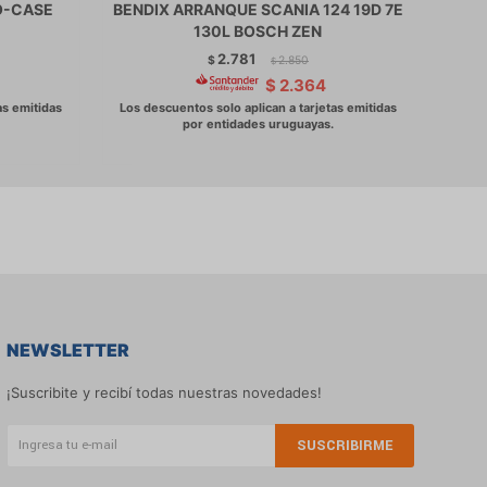
O-CASE
BENDIX ARRANQUE SCANIA 124 19D 7E
BE
130L BOSCH ZEN
CHI
2.781
$
2.850
$
$
2.364
NEWSLETTER
¡Suscribite y recibí todas nuestras novedades!
SUSCRIBIRME