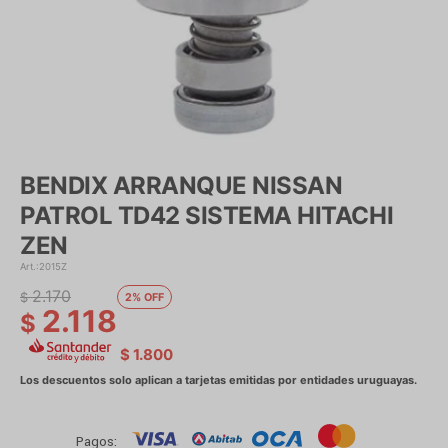
BENDIX ARRANQUE NISSAN
PATROL TD42 SISTEMA HITACHI
ZEN
2015Z
2.170
$
2
2.118
$
$
1.800
Pagos: