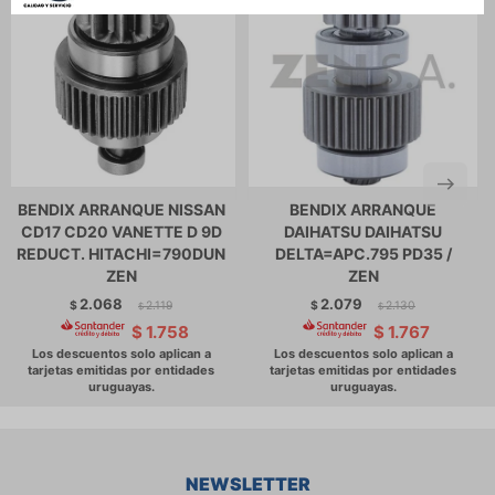
BENDIX ARRANQUE NISSAN
BENDIX ARRANQUE
CD17 CD20 VANETTE D 9D
DAIHATSU DAIHATSU
REDUCT. HITACHI=790DUN
DELTA=APC.795 PD35 /
ZEN
ZEN
2.068
2.079
$
2.119
$
2.130
$
$
$
1.758
$
1.767
NEWSLETTER