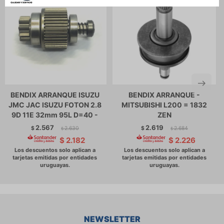
BENDIX ARRANQUE ISUZU
BENDIX ARRANQUE -
JMC JAC ISUZU FOTON 2.8
MITSUBISHI L200 = 1832
9D 11E 32mm 95L D=40 -
ZEN
2.567
2.619
$
2.630
$
2.684
$
$
$
2.182
$
2.226
NEWSLETTER