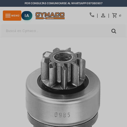
POR CONSULTAS COMUNICARSE AL WHATSAPP 097080907
close
call
menu
IA
0
MENÚ
$