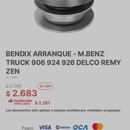
BENDIX ARRANQUE - M.BENZ
TRUCK 906 924 926 DELCO REMY
ZEN
985Z
2.749
$
2
2.683
$
$
2.281
Pagos: