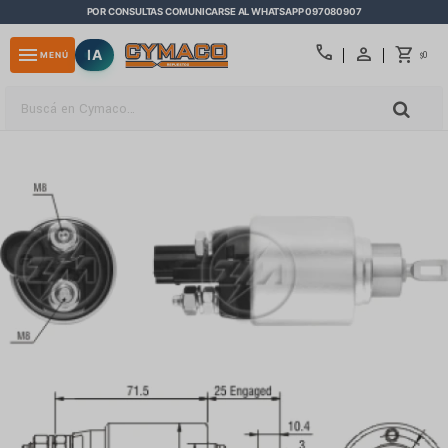
POR CONSULTAS COMUNICARSE AL WHATSAPP 097080907
close
call
menu
IA
0
MENÚ
$