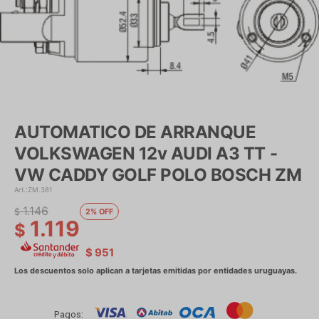
AUTOMATICO DE ARRANQUE
VOLKSWAGEN 12v AUDI A3 TT -
VW CADDY GOLF POLO BOSCH ZM
ZM.381
1.146
$
2
1.119
$
$
951
Pagos: