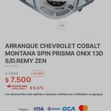
ARRANQUE CHEVROLET COBALT
MONTANA SPIN PRISMA ONIX 13D
S/D.REMY ZEN
33037Z
7.684
$
2
7.500
$
$
6.375
Pagos: