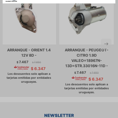
ARRANQUE - ORIENT 1.4
ARRANQUE - PEUGEOT-
12V 8D -
CITRO 1.9D
VALEO=18967N-
7.467
$
7.650
$
13D=STR.33016N-11D -
$
6.347
7.467
$
7.650
$
$
6.347
NEWSLETTER