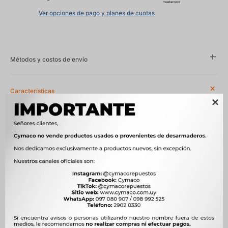
Ver opciones de pago y planes de cuotas
Métodos y costos de envío
Características

Año
1991 - 1995
Compatibilidad
TOYOTA
Modelo
TERCEL
Posición
TRASERO
Motor
1.3 16V 88cv 4E-FE NAFTA