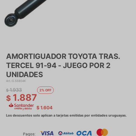
AMORTIGUADOR TOYOTA TRAS.
TERCEL 91-94 - JUEGO POR 2
UNIDADES
G.55804K
1.933
$
2
1.887
$
$
1.604
Pagos: