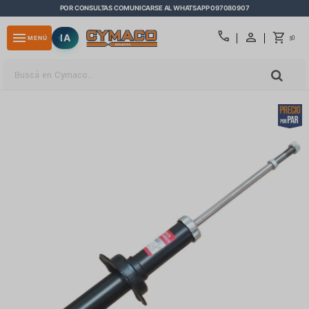
POR CONSULTAS COMUNICARSE AL WHATSAPP 097080907
close
call
menu
IA
0
MENÚ
$