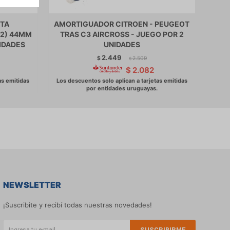
TA
AMORTIGUADOR CITROEN - PEUGEOT
AM
82) 44MM
TRAS C3 AIRCROSS - JUEGO POR 2
S
IDADES
UNIDADES
2.449
$
2.509
$
$
2.082
NEWSLETTER
¡Suscribite y recibí todas nuestras novedades!
SUSCRIBIRME