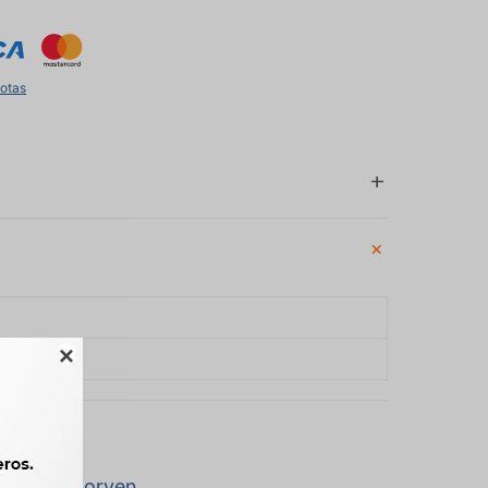
uotas

a marca Corven