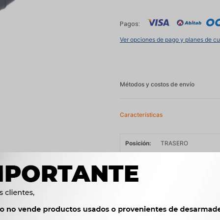
Pagos:
Ver opciones de pago y planes de c
Métodos y costos de envío
Características
Posición
TRASERO
OEM
62403, 71712484




Ver mas productos de l