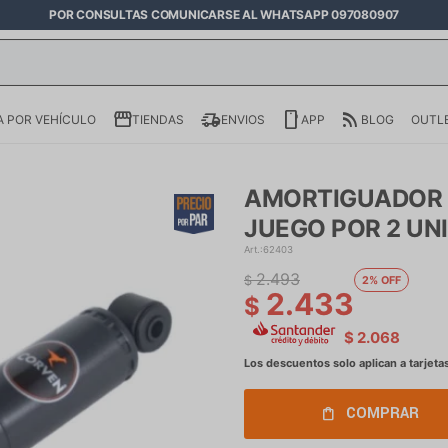
POR CONSULTAS COMUNICARSE AL WHATSAPP 097080907
 POR VEHÍCULO
TIENDAS
ENVIOS
APP
BLOG
OUTL
AMORTIGUADOR F
JUEGO POR 2 UN
62403
2.493
$
2
2.433
$
$
2.068
COMPRAR