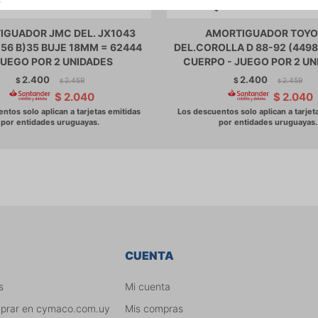
IGUADOR JMC DEL. JX1043
AMORTIGUADOR TOYO
)56 B)35 BUJE 18MM = 62444
DEL.COROLLA D 88-92 (449
JUEGO POR 2 UNIDADES
CUERPO - JUEGO POR 2 UN
2.400
2.400
$
2.459
$
2.459
$
$
$
2.040
$
2.040
CUENTA
s
Mi cuenta
mprar en cymaco.com.uy
Mis compras