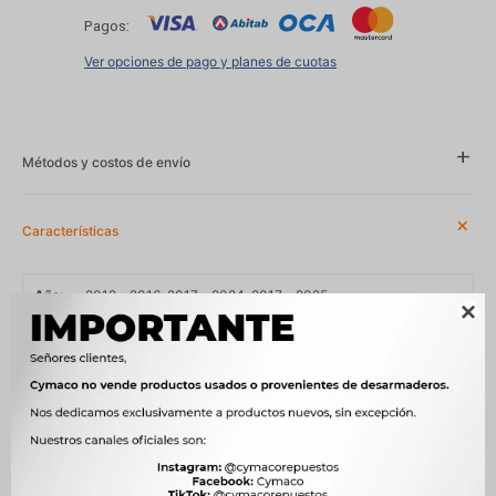
Pagos:
Ver opciones de pago y planes de cuotas
Métodos y costos de envío
Características
Año
2012 - 2016, 2017 - 2024, 2017 - 2025

Lado
IZQUIERDO
Compatibilidad
CITROEN, PEUGEOT
Modelo
301, C-ELYSEE
Posición
DELANTERO