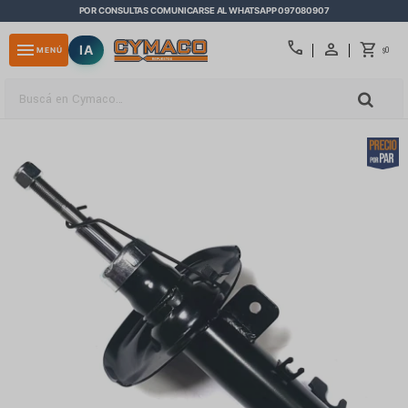
POR CONSULTAS COMUNICARSE AL WHATSAPP 097080907
close
call
menu
IA
0
MENÚ
$