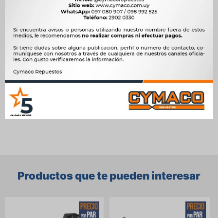
Motor
1.6 HDi 110 CV 9HZ (DV6TED4) DIESEL, 1.6 VTi 115 HP NFP (EC5)
NAFTA, 1.6 VTi 120 HP 5FS (EP6C) NAFTA
OEM
ROM.3218




Ver mas productos de la marca Saker
Productos que te pueden interesar