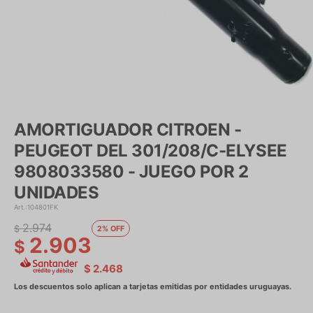
AMORTIGUADOR CITROEN -
PEUGEOT DEL 301/208/C-ELYSEE
9808033580 - JUEGO POR 2
UNIDADES
104801FK
2.974
$
2
2.903
$
$
2.468