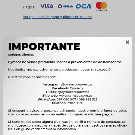
Pagos:
Ver opciones de pago y planes de cuotas

Métodos y costos de envío
Características
OEM
16.110




Ver mas productos de la marca Unifap