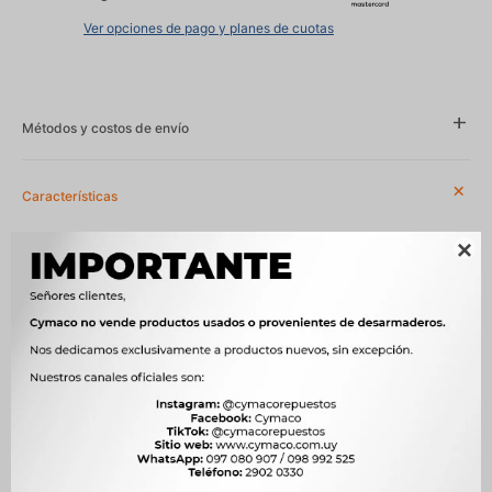
Ver opciones de pago y planes de cuotas
Métodos y costos de envío
Características

Año
2022 - 2025, 2024 - 2026
Compatibilidad
FIAT, JEEP
Modelo
COMMANDER, COMPASS, FASTBACK, PULSE, RENEGADE, TORO
Motor
1.0 Turbo 130CV GSE T200 NAFTA, 1.3 Turbo 185CV GSE T270
NAFTA