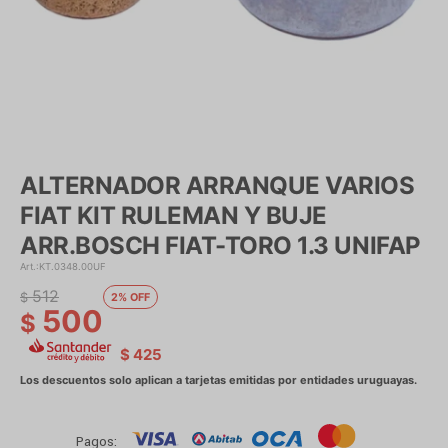
ALTERNADOR ARRANQUE VARIOS
FIAT KIT RULEMAN Y BUJE
ARR.BOSCH FIAT-TORO 1.3 UNIFAP
KT.0348.00UF
512
$
2
500
$
$
425
Pagos: