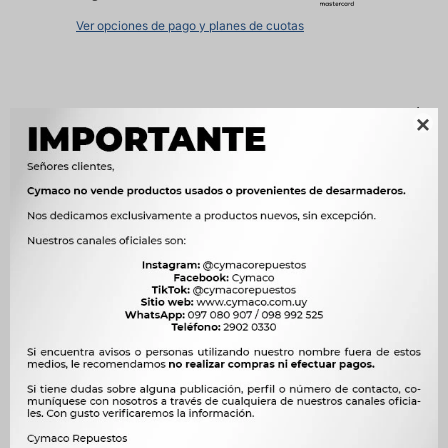
Ver opciones de pago y planes de cuotas
Métodos y costos de envío

Características
OEM
044.0107.01




Ver mas productos de la marca Weston