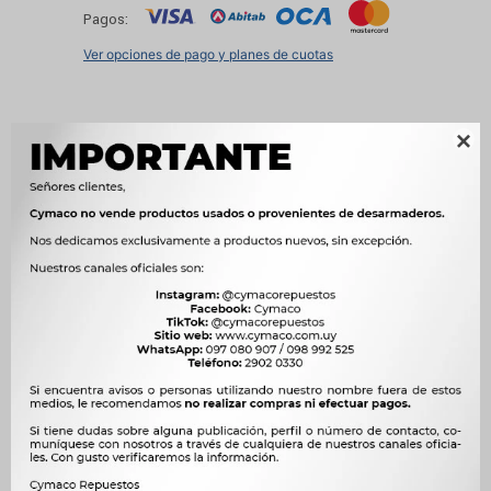
Pagos:
Ver opciones de pago y planes de cuotas

Métodos y costos de envío
Características
OEM
RP001G




Ver mas productos de la marca Bepo
(accesorios)