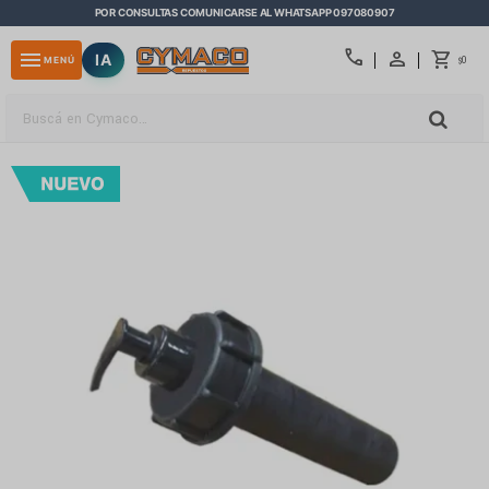
POR CONSULTAS COMUNICARSE AL WHATSAPP 097080907
close
call
menu
IA
0
MENÚ
$