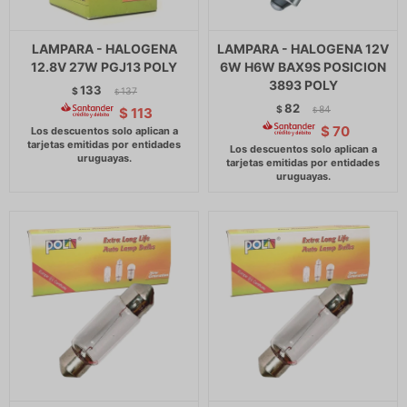
LAMPARA - HALOGENA
LAMPARA - HALOGENA 12V
12.8V 27W PGJ13 POLY
6W H6W BAX9S POSICION
3893 POLY
133
$
137
$
82
$
84
$
113
$
$
70