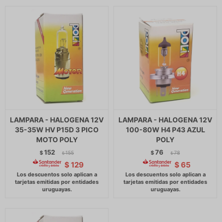
LAMPARA - HALOGENA 12V
LAMPARA - HALOGENA 12V
35-35W HV P15D 3 PICO
100-80W H4 P43 AZUL
MOTO POLY
POLY
152
76
$
155
$
78
$
$
$
129
$
65