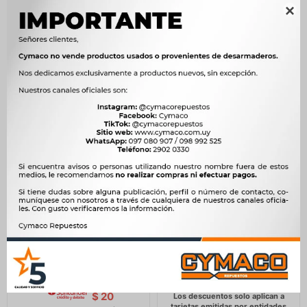
$
106
$
127
$
$

$
88
$
105
LAMPARA - BAYONETA 24V
LAMPARA - BAYONETA 24V
21/5W BAY15D PATA
10W - BA15S POLY
DESPAREJA POLY
8
$
24
$
$
7
$
20