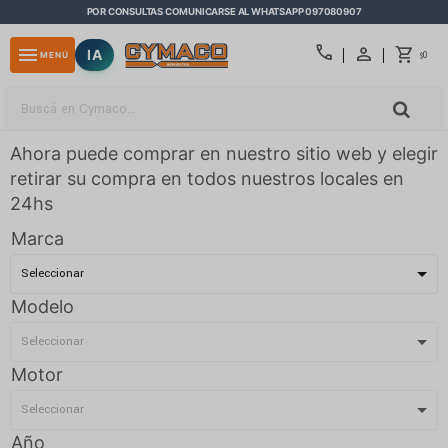
POR CONSULTAS COMUNICARSE AL WHATSAPP 097080907
close
call
menu
IA
0
MENÚ
$
Ahora puede comprar en nuestro sitio web y elegir
retirar su compra en todos nuestros locales en
24hs
Marca
Modelo
Motor
Año