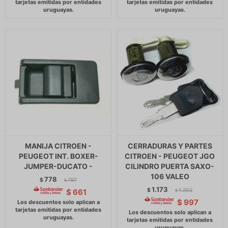
MANIJA CITROEN -
CERRADURAS Y PARTES
PEUGEOT INT. BOXER-
CITROEN - PEUGEOT JGO
JUMPER-DUCATO -
CILINDRO PUERTA SAXO-
106 VALEO
778
$
797
$
1.173
$
1.202
$
661
$
$
997