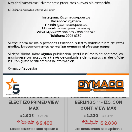
ESPEJO CITROEN -
ESPEJO CITROEN -
PEUGEOT NEMO-BIPPER
PEUGEOT PARTNER GRAND
ELECT IZQ PRIMED VIEW
BERLINGO 11- IZQ. CON
MAX
CONT. VIEW MAX
2.905
3.339
$
2.976
$
3.422
$
$
$
2.469
$
2.838