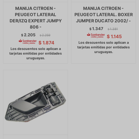
MANIJA CITROEN -
MANIJA CITROEN -
PEUGEOT LATERAL
PEUGEOT LATERAL. BOXER
DER/IZQ EXPERT JUMPY
JUMPER DUCATO 2002/ -
806 -
1.347
$
1.381
$
2.205
$
2.259
$
1.145
$
$
1.874