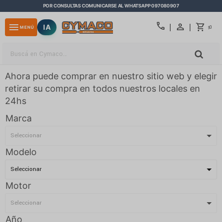
POR CONSULTAS COMUNICARSE AL WHATSAPP 097080907
close
call
menu
IA
0
MENÚ
$
Ahora puede comprar en nuestro sitio web y elegir
retirar su compra en todos nuestros locales en
24hs
Marca
Modelo
Motor
Año