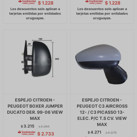
$
1.228
$
1.228
ESPEJO CITROEN -
ESPEJO CITROEN -
PEUGEOT BOXER JUMPER
PEUGEOT C3 AIRCROSS
DUCATO DER. 99-06 VIEW
12- / C3 PICASSO 13-
MAX
ELEC. P/C T.S CV. VIEW
MAX
3.215
$
3.294
$
4.271
$
4.376
$
2.733
$