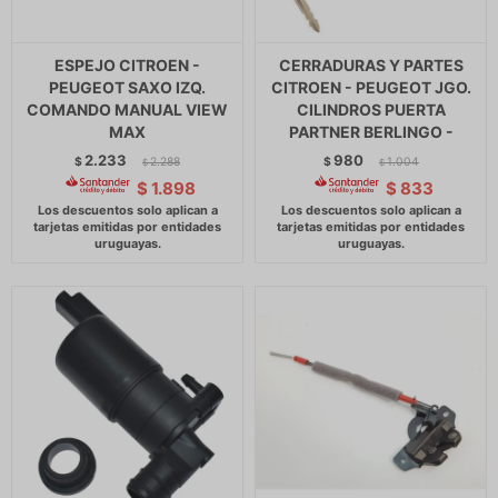
ESPEJO CITROEN -
CERRADURAS Y PARTES
PEUGEOT SAXO IZQ.
CITROEN - PEUGEOT JGO.
COMANDO MANUAL VIEW
CILINDROS PUERTA
MAX
PARTNER BERLINGO -
2.233
980
$
2.288
$
1.004
$
$
$
1.898
$
833