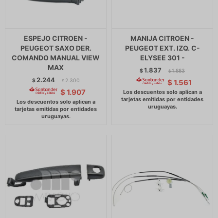
ESPEJO CITROEN -
MANIJA CITROEN -
PEUGEOT SAXO DER.
PEUGEOT EXT. IZQ. C-
COMANDO MANUAL VIEW
ELYSEE 301 -
MAX
1.837
$
1.883
$
2.244
$
2.300
$
1.561
$
$
1.907