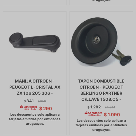
MANIJA CITROEN -
TAPON COMBUSTIBLE
PEUGEOT L-CRISTAL AX
CITROEN - PEUGEOT
ZX 106 205 306 -
BERLINGO PARTNER
C/LLAVE 1508.C5 -
341
$
350
$
1.282
$
1.314
$
290
$
$
1.090