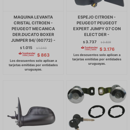
MAQUINA LEVANTA
ESPEJO CITROEN -
CRISTAL CITROEN -
PEUGEOT PEUGEOT
PEUGEOT MECANICA
EXPERT JUMPY 07 CON
DER.DUCATO BOXER
ELECT DER -
JUMPER 94/ (60772) -
3.737
$
3.829
$
1.015
$
1.040
$
3.176
$
$
863