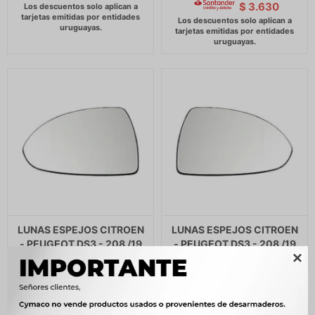
$
3.630
LUNAS ESPEJOS CITROEN
LUNAS ESPEJOS CITROEN
- PEUGEOT DS3 - 208 /19
- PEUGEOT DS3 - 208 /19
IZQ MANUAL VIDRIO
DER MANUAL VIDRIO

CONVEXO VIEW MAX
CONVEXO VIEW MAX
994
994
$
1.019
$
1.019
$
$
$
845
$
845