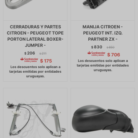
CERRADURAS Y PARTES
MANIJA CITROEN -
CITROEN - PEUGEOT TOPE
PEUGEOT INT. IZQ.
PORTON LATERAL BOXER-
PARTNER ZX -
JUMPER -
830
$
850
$
206
$
211
$
706
$
$
175