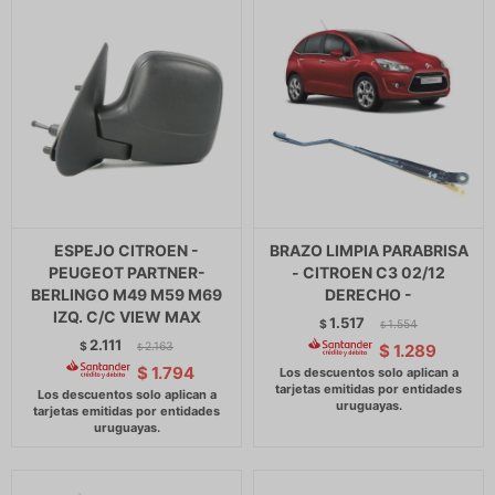
ESPEJO CITROEN -
BRAZO LIMPIA PARABRISA
PEUGEOT PARTNER-
- CITROEN C3 02/12
BERLINGO M49 M59 M69
DERECHO -
IZQ. C/C VIEW MAX
1.517
$
1.554
$
2.111
$
2.163
$
1.289
$
$
1.794