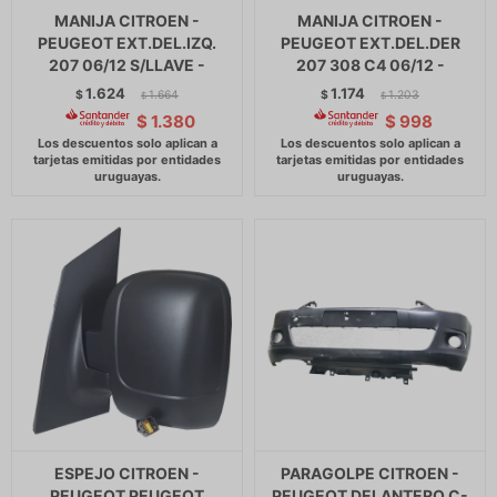
MANIJA CITROEN -
MANIJA CITROEN -
PEUGEOT EXT.DEL.IZQ.
PEUGEOT EXT.DEL.DER
207 06/12 S/LLAVE -
207 308 C4 06/12 -
1.624
1.174
$
1.664
$
1.203
$
$
$
1.380
$
998
ESPEJO CITROEN -
PARAGOLPE CITROEN -
PEUGEOT PEUGEOT
PEUGEOT DELANTERO C-