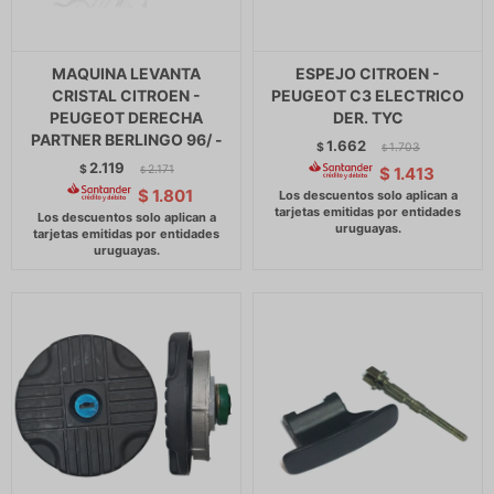
MAQUINA LEVANTA
ESPEJO CITROEN -
CRISTAL CITROEN -
PEUGEOT C3 ELECTRICO
PEUGEOT DERECHA
DER. TYC
PARTNER BERLINGO 96/ -
1.662
$
1.703
$
2.119
$
2.171
$
1.413
$
$
1.801