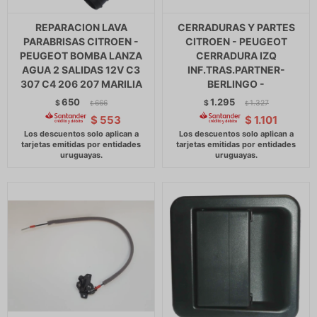
REPARACION LAVA
CERRADURAS Y PARTES
PARABRISAS CITROEN -
CITROEN - PEUGEOT
PEUGEOT BOMBA LANZA
CERRADURA IZQ
AGUA 2 SALIDAS 12V C3
INF.TRAS.PARTNER-
307 C4 206 207 MARILIA
BERLINGO -
650
1.295
$
666
$
1.327
$
$
$
553
$
1.101