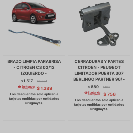
BRAZO LIMPIA PARABRISA
CERRADURAS Y PARTES
- CITROEN C3 02/12
CITROEN - PEUGEOT
IZQUIERDO -
LIMITADOR PUERTA 307
BERLINGO PARTNER 96/ -
1.517
$
1.554
$
889
$
911
$
1.289
$
$
756