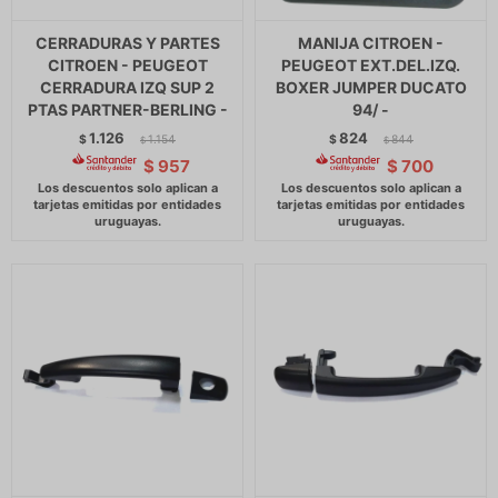
CERRADURAS Y PARTES
MANIJA CITROEN -
CITROEN - PEUGEOT
PEUGEOT EXT.DEL.IZQ.
CERRADURA IZQ SUP 2
BOXER JUMPER DUCATO
PTAS PARTNER-BERLING -
94/ -
1.126
824
$
1.154
$
844
$
$
$
957
$
700