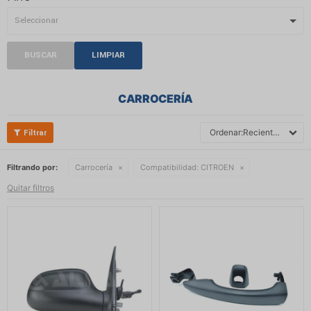
BUSCAR
LIMPIAR
CARROCERÍA
Recientes
Filtrando por:
Carrocería
Compatibilidad:
CITROEN
Quitar filtros