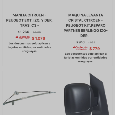
MANIJA CITROEN -
MAQUINA LEVANTA
PEUGEOT EXT. IZQ. Y DER.
CRISTAL CITROEN -
TRAS. C3 -
PEUGEOT KIT.REPARO
PARTNER BERLINGO IZQ-
1.266
$
1.297
$
DER. -
$
1.076
916
$
939
$
$
779