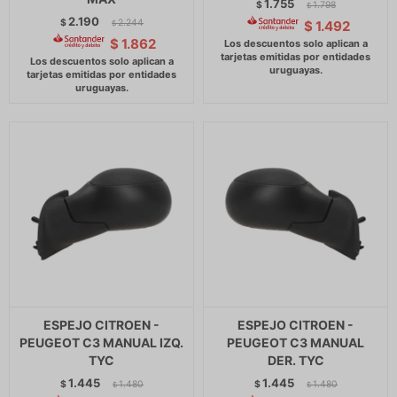
1.755
$
1.798
$
2.190
$
2.244
$
1.492
$
$
1.862
ESPEJO CITROEN -
ESPEJO CITROEN -
PEUGEOT C3 MANUAL IZQ.
PEUGEOT C3 MANUAL
TYC
DER. TYC
1.445
1.445
$
1.480
$
1.480
$
$