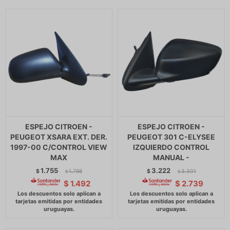
ESPEJO CITROEN -
ESPEJO CITROEN -
PEUGEOT XSARA EXT. DER.
PEUGEOT 301 C-ELYSEE
1997-00 C/CONTROL VIEW
IZQUIERDO CONTROL
MAX
MANUAL -
1.755
3.222
$
1.798
$
3.301
$
$
$
1.492
$
2.739