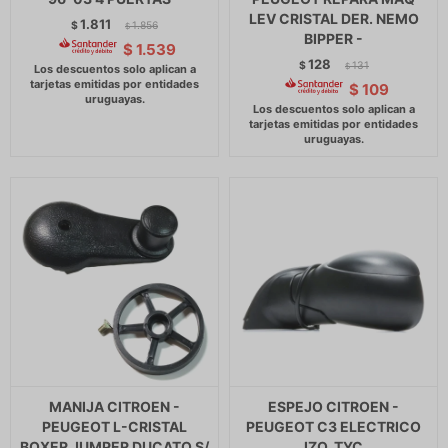
LEV CRISTAL DER. NEMO
1.811
$
1.856
$
BIPPER -
$
1.539
128
$
131
$
$
109
MANIJA CITROEN -
ESPEJO CITROEN -
PEUGEOT L-CRISTAL
PEUGEOT C3 ELECTRICO
BOXER JUMPER DUCATO S/
IZQ. TYC