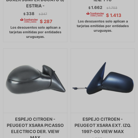
ESTRIA -
1.662
$
1.703
$
338
$
347
$
1.413
$
$
287
ESPEJO CITROEN -
ESPEJO CITROEN -
PEUGEOT XSARA PICASSO
PEUGEOT XSARA EXT. IZQ.
ELECTRICO DER. VIEW
1997-00 VIEW MAX
MAX