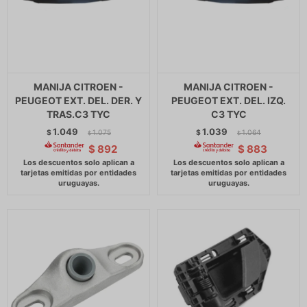
MANIJA CITROEN -
MANIJA CITROEN -
PEUGEOT EXT. DEL. DER. Y
PEUGEOT EXT. DEL. IZQ.
TRAS.C3 TYC
C3 TYC
1.049
1.039
$
1.075
$
1.064
$
$
$
892
$
883