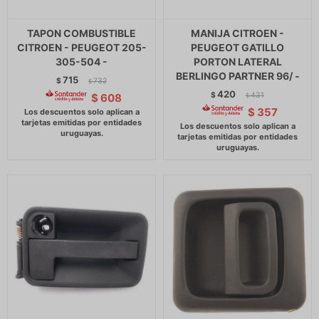
TAPON COMBUSTIBLE
MANIJA CITROEN -
CITROEN - PEUGEOT 205-
PEUGEOT GATILLO
305-504 -
PORTON LATERAL
BERLINGO PARTNER 96/ -
715
$
732
$
420
$
431
$
608
$
$
357