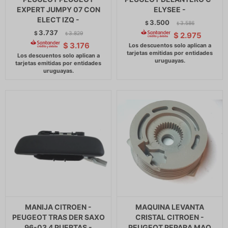
EXPERT JUMPY 07 CON
ELYSEE -
ELECT IZQ -
3.500
$
3.586
$
3.737
$
3.829
$
2.975
$
$
3.176
MANIJA CITROEN -
MAQUINA LEVANTA
PEUGEOT TRAS DER SAXO
CRISTAL CITROEN -
96-03 4 PUERTAS -
PEUGEOT REPARA MAQ