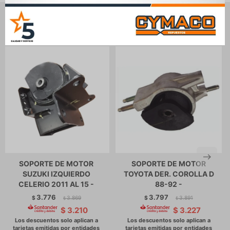
Productos que te pueden interesar
SOPORTE DE MOTOR
SOPORTE DE MOTOR
SUZUKI IZQUIERDO
TOYOTA DER. COROLLA D
CELERIO 2011 AL 15 -
88-92 -
3.776
3.797
$
3.869
$
3.891
$
$
$
3.210
$
3.227