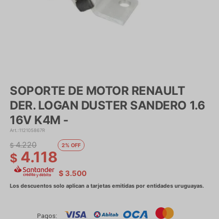
SOPORTE DE MOTOR RENAULT
DER. LOGAN DUSTER SANDERO 1.6
16V K4M -
112105867R
4.220
$
2
4.118
$
$
3.500
Pagos: