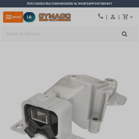
POR CONSULTAS COMUNICARSE AL WHATSAPP 097080907
close
call
menu
IA
0
MENÚ
$