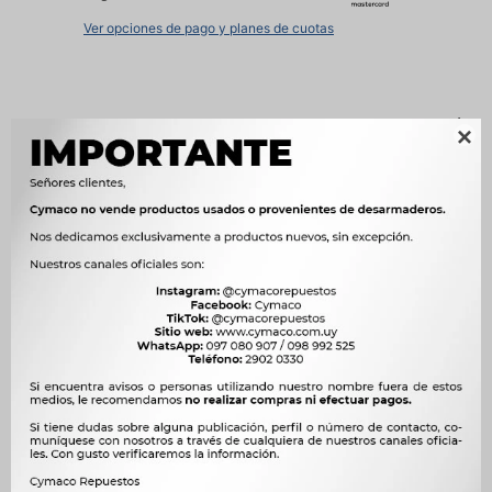
Ver opciones de pago y planes de cuotas
Métodos y costos de envío

Características
OEM
32776




Ver mas productos de la marca Sin Marca