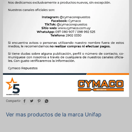
220, ACCORD, CRETA, EQUINOX, PILOT, RIDGELINE, SOUL,
SPRINTER, VITO, X5
Motor
1.5 T 170cv LYX NAFTA, 1.6 CVVT 122cv G4FC NAFTA, 1.6 CVVT
135cv G4FD NAFTA, 2.1 CDI OM 646 DIESEL, 2.2 CDI 125cv OM
611.960 DIESEL, 2.2 CDI 150cv OM 611.981 DIESEL, 3.5 V6 253cv
J35Z4 NAFTA, 3.5 V6 256cv J35A9 NAFTA, 3.5 V6 280cv J35Z2
NAFTA, 4.4 560cv S63 B44 NAFTA
OEM
36100-2E301, 428000-5510, 428000-9130, DSN967, TN438000-
2410, 31225-RYE-A01, 1.334.4, 1.3344




Ver mas productos de la marca Unifap