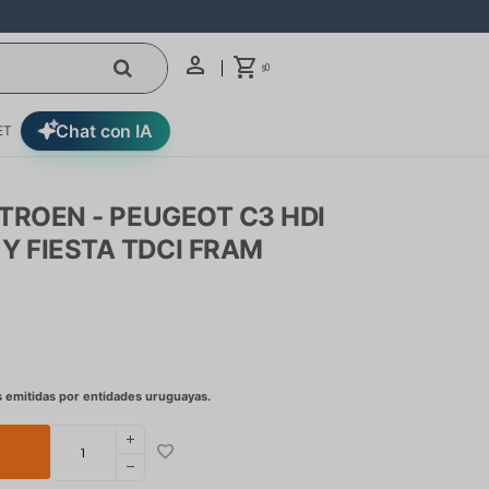
0
$
Chat con IA
ET
ITROEN - PEUGEOT C3 HDI
Y FIESTA TDCI FRAM
add
remove