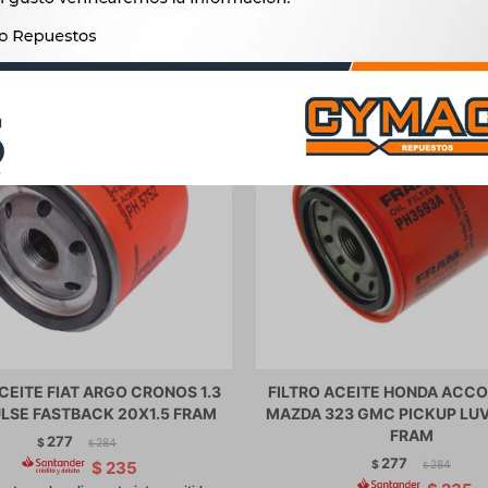
Productos que te pueden interesar
ACEITE FIAT ARGO CRONOS 1.3
FILTRO ACEITE HONDA ACCO
LSE FASTBACK 20X1.5 FRAM
MAZDA 323 GMC PICKUP LUV
FRAM
277
$
284
$
277
$
284
$
235
$