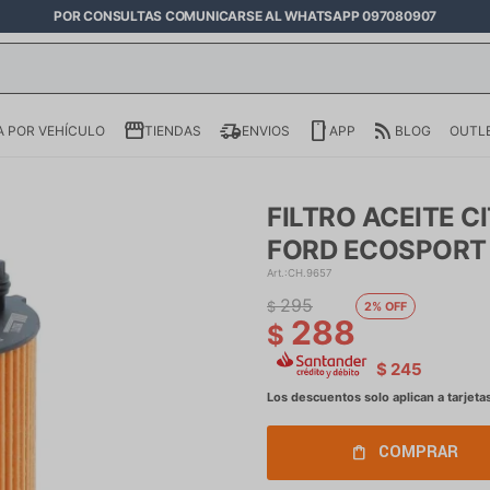
POR CONSULTAS COMUNICARSE AL WHATSAPP 097080907
 POR VEHÍCULO
TIENDAS
ENVIOS
APP
BLOG
OUTL
FILTRO ACEITE C
FORD ECOSPORT 
CH.9657
295
$
2
288
$
$
245
COMPRAR