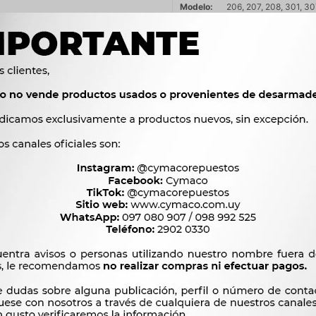
Modelo
206, 207, 208, 301, 3
DS3, DS4, ECOSPORT
Motor
1.4 HDi 8HX / 8HZ (DV4
HDi 100 HP BHY (DV6FD)
HDi 110 CV 9HZ (DV6TED
120cv BHZ (DV6FC) DIE
9HP (DV6DTED) DIESEL,
DIESEL, 1.6 VTi 115 HP
OEM
CH-9657




Ver mas productos de l