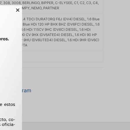
07, 308, 3008, BERLINGO, BIPPER, C-ELYSEE, C1, C2, C3, C4,
, EXPERT, JUMPY, NEMO, PARTNER

 TD) DIESEL, 1.4 TDCi DURATORQ F6J (DV4) DIESEL, 1.6 Blue
 DIESEL, 1.6 Blue HDi 120 HP BHX BHZ (DV6FC) DIESEL, 1.6
4) DIESEL, 1.6 HDi 115CV 9HC (DV6C) DIESEL, 1.6 HDi
SEL, 1.6 HDi 90 CV 9HX (DV6ATED4) DIESEL, 1.6 HDi 90 HP
 1.6 HDi 90cv 9HU (DV6UTED4) DIESEL, 1.6 HDi 9HR (DV6C)
 NFP (EC5) NAFTA
a marca Fram