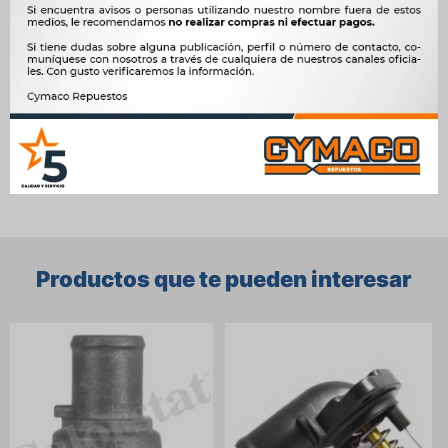
OEM
90916-03122, TH6876.80, 5010-DA107




Ver mas productos de la marca Mlh
Productos que te pueden interesar