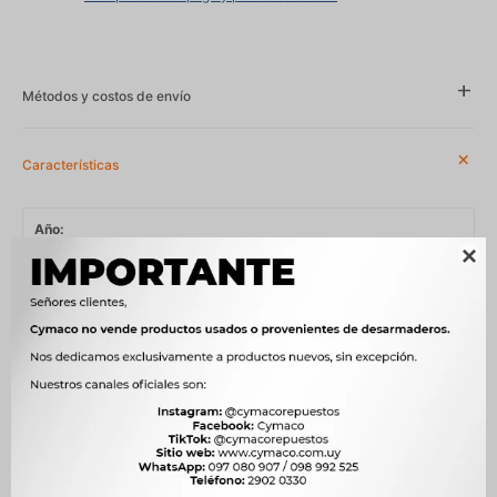
Métodos y costos de envío
Características
Año

1997 - 2006, 1998 - 2005, 2005 - 2012, 2008 - 2014, 2010 - 2017,
2012 - 2014, 2015 - 2018, 2015 - 2019
Compatibilidad
BYD, DAIHATSU, GEELY
Modelo
CK, F0, LC (GC2), SIRION, TERIOS
Motor
1.0 12V BYD371QA NAFTA, 1.0 12V JL3G10A NAFTA, 1.3 16V K3V-E
NAFTA, 1.3 i 16V HCE NAFTA, 1.5 VVT-i 3SZ-VE NAFTA