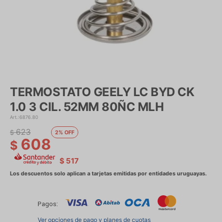
TERMOSTATO GEELY LC BYD CK
1.0 3 CIL. 52MM 80ÑC MLH
6876.80
623
$
2
608
$
$
517
Pagos:
Ver opciones de pago y planes de cuotas