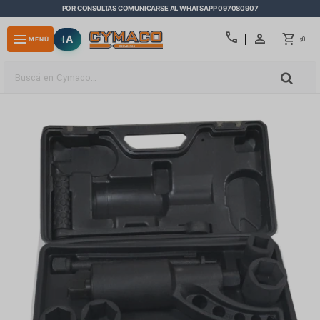
POR CONSULTAS COMUNICARSE AL WHATSAPP 097080907
close
call
menu
IA
0
MENÚ
$