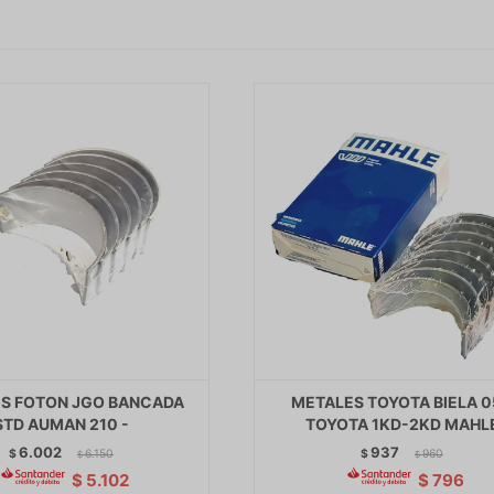
S FOTON JGO BANCADA
METALES TOYOTA BIELA 
STD AUMAN 210 -
TOYOTA 1KD-2KD MAHL
6.002
937
$
6.150
$
960
$
$
$
5.102
$
796