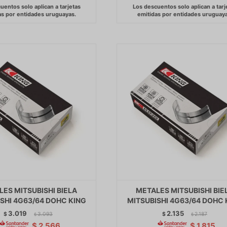
ES MITSUBISHI BIELA
METALES MITSUBISHI BIE
SHI 4G63/64 DOHC KING
MITSUBISHI 4G63/64 DOHC 
3.019
2.135
$
3.093
$
2.187
$
$
$
2.566
$
1.815