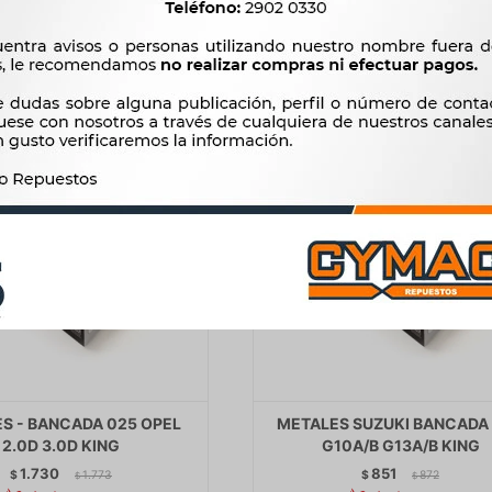
$
2.850
$
755
S - BANCADA 025 OPEL
METALES SUZUKI BANCADA
2.0D 3.0D KING
G10A/B G13A/B KING
1.730
851
$
1.773
$
872
$
$