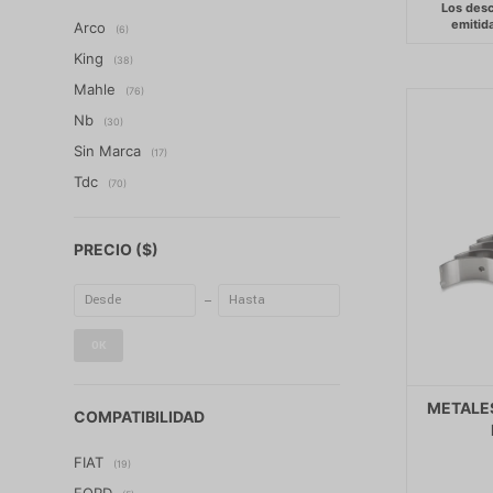
Arco
(6)
King
(38)
Mahle
(76)
Nb
(30)
Sin Marca
(17)
Tdc
(70)
PRECIO
($)
OK
METALES
COMPATIBILIDAD
FIAT
(19)
FORD