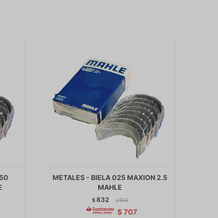
050
METALES - BIELA 025 MAXION 2.5
E
MAHLE
832
$
853
$
$
707