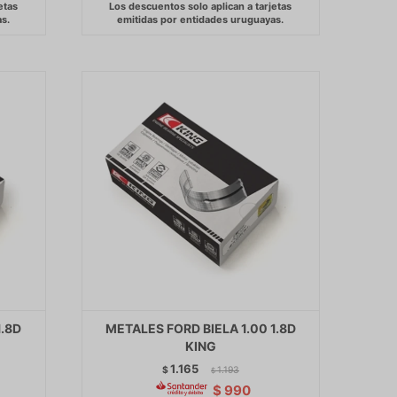
1.8D
METALES FORD BIELA 1.00 1.8D
KING
1.165
$
1.193
$
$
990