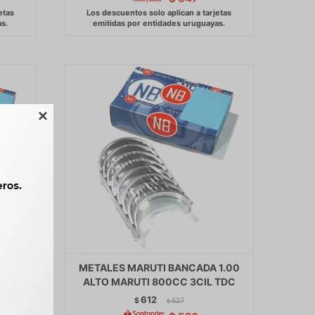

 STD
METALES MARUTI BANCADA 1.00
ALTO MARUTI 800CC 3CIL TDC
612
$
627
$