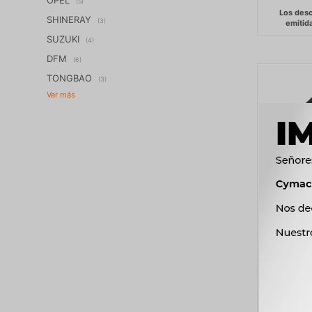
(5)
SHINERAY
(3)
SUZUKI
(4)
DFM
(6)
TONGBAO
(3)
METAL
D4A