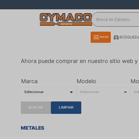
close
directions_car
storefront
menu
BÚSQUEDA
MENÚ
delivery_truck_speed
credit_card
Ahora puede comprar en nuestro sitio web y 
smartphone
rss_feed
Marca
Modelo
Mo
BUSCAR
LIMPIAR
METALES