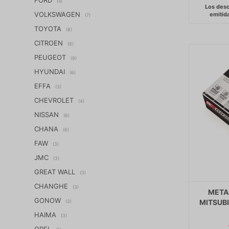
(5)
VOLKSWAGEN
(7)
TOYOTA
(8)
CITROEN
(8)
PEUGEOT
(9)
HYUNDAI
(6)
EFFA
(3)
CHEVROLET
(4)
NISSAN
(6)
CHANA
(6)
FAW
(3)
JMC
(3)
GREAT WALL
(3)
CHANGHE
(3)
METAL
GONOW
MITSUBI
(3)
HAIMA
(3)
OPEL