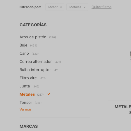
Quitar filtros
Filtrando por:
Motor
Metales
CATEGORÍAS
Aros de pistón
(296)
Buje
(494)
Caño
(333)
Correa alternador
(472)
Bulbo interruptor
(411)
Filtro aire
(412)
Junta
(342)
Metales
(237)
Tensor
(328)
METALE
MARCAS