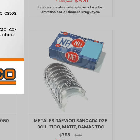
$
520
 050
METALES DAEWOO BANCADA 025
3CIL. TICO, MATIZ, DAMAS TDC
798
$
817
$