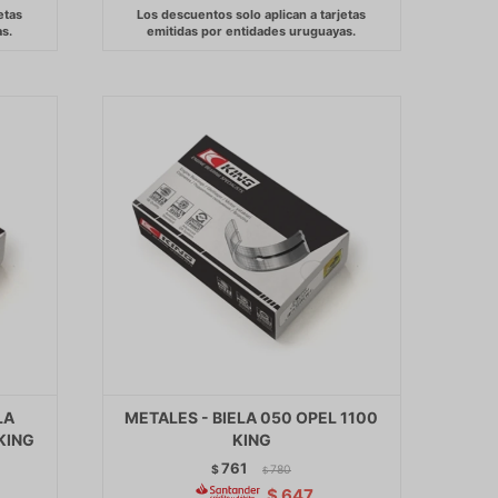
LA
METALES - BIELA 050 OPEL 1100
KING
KING
761
$
780
$
$
647