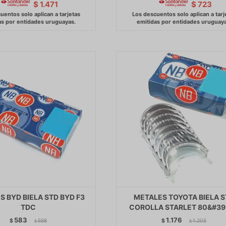
$
1.471
$
723
 BYD BIELA STD BYD F3
METALES TOYOTA BIELA 
TDC
COROLLA STARLET 80&#39
583
1.176
$
598
$
1.205
$
$