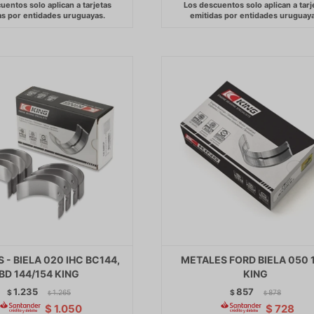
 - BIELA 020 IHC BC144,
METALES FORD BIELA 050 
BD 144/154 KING
KING
1.235
857
$
1.265
$
878
$
$
$
1.050
$
728