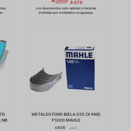
$
678
STD
METALES FORD BIELA 025 (X PAR)
; NB
F1000 MAHLE
630
$
645
$