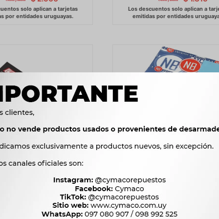
ES HYUNDAI BIELA 025
METALES CHERY BANCADA
F/100-104MM KING
TIGGO 2.0 TDC
3.353
888
$
3.435
$
910
$
$