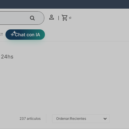
0
$
Chat con IA
ET
n 24hs
237 artículos
Recientes