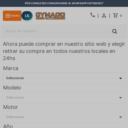
POR CONSULTAS COMUNICARSE AL WHATSAPP 097080907
close
call
menu
IA
0
MENÚ
$
Ahora puede comprar en nuestro sitio web y elegir
retirar su compra en todos nuestros locales en
24hs
Marca
Modelo
Motor
Año