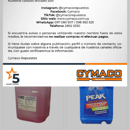
REFRIGERANTE -
REFRIGERANTE -
ANTICONGELANTE VERDE
DESMINERALIZADO ROJO
CONCENTRADO P/DILUIR
PARA RADIADOR 5 LTS.
3.78LTS PEAK
DEU-TECH
990
251
$
1.014
$
257
$
$
$
842
$
213