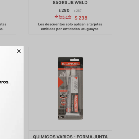
85GRS JB WELD
280
$
287
$
$
238

NTO
QUIMICOS VARIOS - FORMA JUNTA