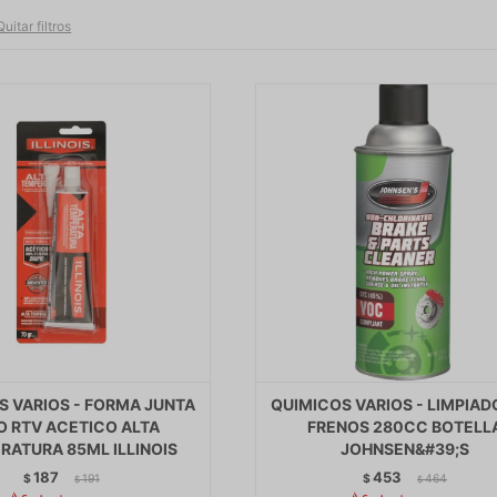
Quitar filtros
S VARIOS - FORMA JUNTA
QUIMICOS VARIOS - LIMPIAD
O RTV ACETICO ALTA
FRENOS 280CC BOTELL
RATURA 85ML ILLINOIS
JOHNSEN&#39;S
187
453
$
191
$
464
$
$