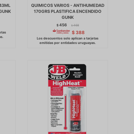
443ML
QUIMICOS VARIOS - ANTIHUMEDAD
 GUNK
170GRS PLASTIFICA ENCENDIDO
GUNK
456
$
468
$
$
388