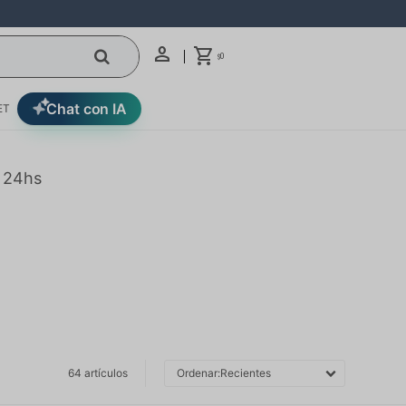
0
$
Chat con IA
ET
n 24hs
64 artículos
Recientes