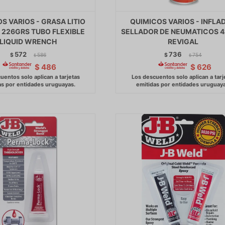
S VARIOS - GRASA LITIO
QUIMICOS VARIOS - INFLA
 226GRS TUBO FLEXIBLE
SELLADOR DE NEUMATICOS 
LIQUID WRENCH
REVIGAL
572
736
$
586
$
754
$
$
$
486
$
626