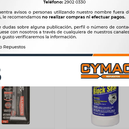
 2 TUBOS 2GRS (TIPO LA
EPOXY MULTIUSO JERINGA 
GOTITA) JB WELD
JB WELD
170
450
$
174
$
461
$
$
$
145
$
383