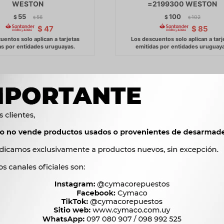
WESTON
=2199300 WESTON
55
100
$
56
$
102
$
$
$
47
$
85
COS VARIOS - CEMENTO
QUIMICOS VARIOS - CEME