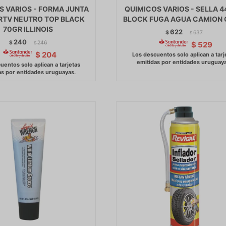
S VARIOS - FORMA JUNTA
QUIMICOS VARIOS - SELLA 
RTV NEUTRO TOP BLACK
BLOCK FUGA AGUA CAMION
70GR ILLINOIS
622
$
637
$
240
$
246
$
529
$
$
204