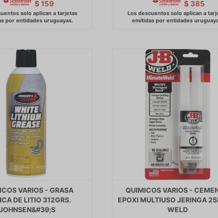
$
159
$
385
ICOS VARIOS - GRASA
QUIMICOS VARIOS - CEME
CA DE LITIO 312GRS.
EPOXI MULTIUSO JERINGA 25
JOHNSEN&#39;S
WELD