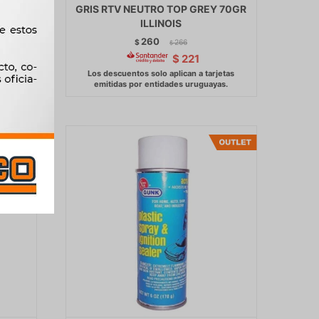
25ML
GRIS RTV NEUTRO TOP GREY 70GR
ILLINOIS
260
$
266
$
$
221