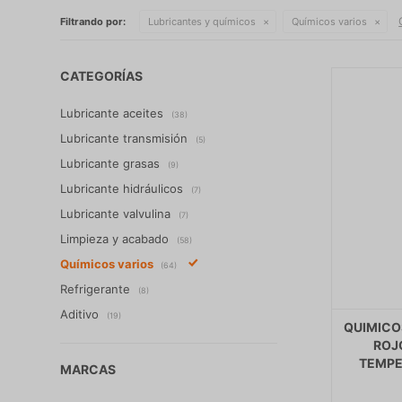
Filtrando por:
Lubricantes y químicos
Químicos varios
CATEGORÍAS
Lubricante aceites
(38)
Lubricante transmisión
(5)
Lubricante grasas
(9)
Lubricante hidráulicos
(7)
Lubricante valvulina
(7)
Limpieza y acabado
(58)
Químicos varios
(64)
Refrigerante
(8)
Aditivo
(19)
QUIMICO
ROJ
TEMPE
MARCAS