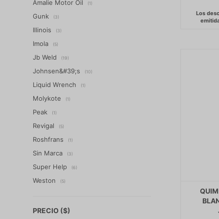
Amalie Motor Oil
(1)
Gunk
(3)
Illinois
(3)
Imola
(5)
Jb Weld
(19)
Johnsen&#39;s
(10)
Liquid Wrench
(1)
Molykote
(1)
Peak
(1)
Revigal
(5)
Roshfrans
(1)
Sin Marca
(3)
Super Help
(6)
Weston
(5)
QUIM
BLAN
PRECIO
($)