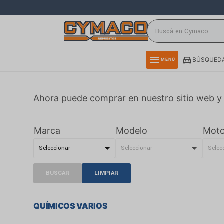
close
directions_car
storefront
menu
BÚSQUEDA
MENÚ
delivery_truck_speed
credit_card
Ahora puede comprar en nuestro sitio web y 
smartphone
rss_feed
Marca
Modelo
Moto
BUSCAR
LIMPIAR
QUÍMICOS VARIOS