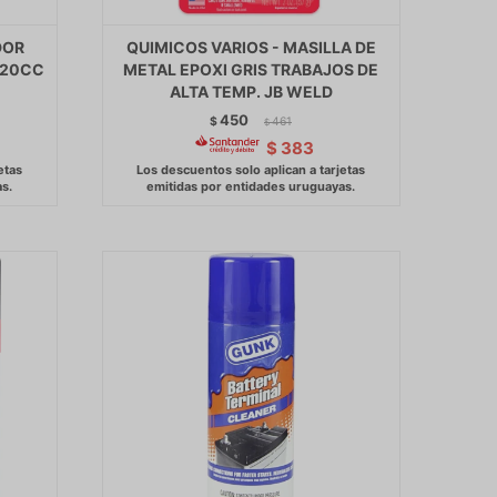
DOR
QUIMICOS VARIOS - MASILLA DE
420CC
METAL EPOXI GRIS TRABAJOS DE
ALTA TEMP. JB WELD
450
$
461
$
$
383