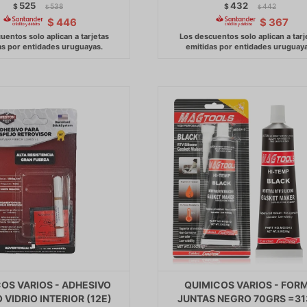
525
432
$
538
$
442
$
$
$
446
$
367
OS VARIOS - ADHESIVO
QUIMICOS VARIOS - FOR
 VIDRIO INTERIOR (12E)
JUNTAS NEGRO 70GRS =31