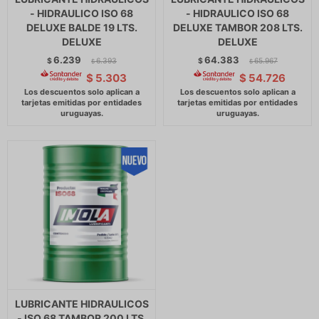
- HIDRAULICO ISO 68
- HIDRAULICO ISO 68
DELUXE BALDE 19 LTS.
DELUXE TAMBOR 208 LTS.
DELUXE
DELUXE
6.239
64.383
$
6.393
$
65.967
$
$
$
5.303
$
54.726
LUBRICANTE HIDRAULICOS
- ISO 68 TAMBOR 200 LTS.