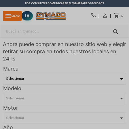
POR CONSULTAS COMUNICARSE AL WHATSAPP 097080907
close
call
menu
IA
0
MENÚ
$
Ahora puede comprar en nuestro sitio web y elegir
retirar su compra en todos nuestros locales en
24hs
Marca
Modelo
Motor
Año