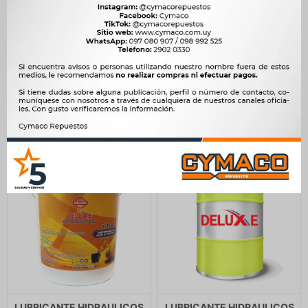
LUBRICANTE HIDRAULICOS
LUBRICANTE HIDRAULICOS
- IMOLA HIDRA AW46
- IMOLA HIDRA AW46
ENVASE 200 LTS. IMOLA
ENVASE 20 LTS. IMOLA
68.100
6.040
$
69.775
$
6.189
$
$
$
57.885
$
5.134
LUBRICANTE HIDRAULICOS
LUBRICANTE HIDRAULICOS