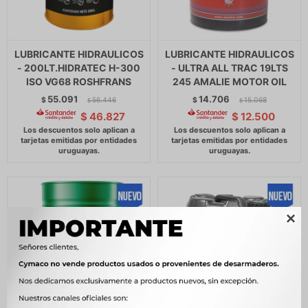
LUBRICANTE HIDRAULICOS
LUBRICANTE HIDRAULICOS
- 200LT.HIDRATEC H-300
- ULTRA ALL TRAC 19LTS
ISO VG68 ROSHFRANS
245 AMALIE MOTOR OIL
55.091
14.706
$
56.446
$
15.068
$
$
$
46.827
$
12.500
