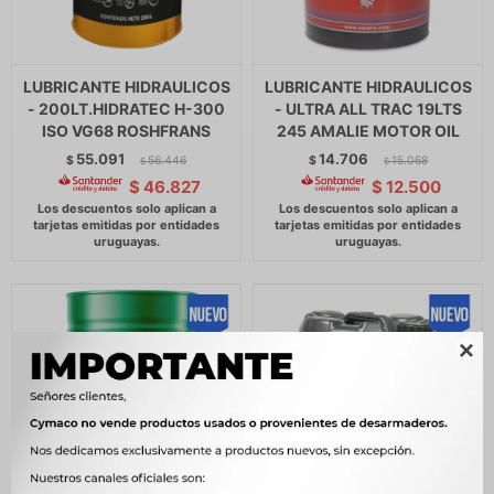
LUBRICANTE HIDRAULICOS
LUBRICANTE HIDRAULICOS
- 200LT.HIDRATEC H-300
- ULTRA ALL TRAC 19LTS
ISO VG68 ROSHFRANS
245 AMALIE MOTOR OIL
55.091
14.706
$
56.446
$
15.068
$
$
$
46.827
$
12.500
