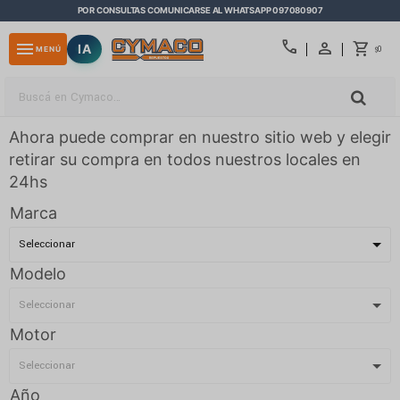
POR CONSULTAS COMUNICARSE AL WHATSAPP 097080907
close
call
menu
IA
0
MENÚ
$
Ahora puede comprar en nuestro sitio web y elegir
retirar su compra en todos nuestros locales en
24hs
Marca
Modelo
Motor
Año