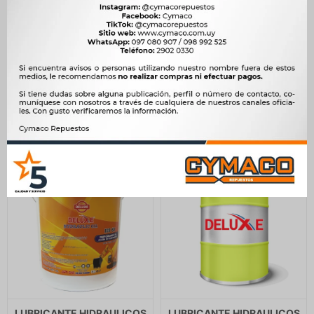
LUBRICANTE HIDRAULICOS
LUBRICANTE HIDRAULICOS
- IMOLA HIDRA AW46
- IMOLA HIDRA AW46
ENVASE 200 LTS. IMOLA
ENVASE 20 LTS. IMOLA
68.100
6.040
$
69.775
$
6.189
$
$
$
57.885
$
5.134
LUBRICANTE HIDRAULICOS
LUBRICANTE HIDRAULICOS