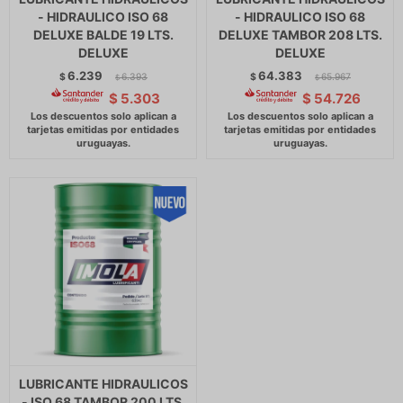
- HIDRAULICO ISO 68
- HIDRAULICO ISO 68
DELUXE BALDE 19 LTS.
DELUXE TAMBOR 208 LTS.
DELUXE
DELUXE
6.239
64.383
$
6.393
$
65.967
$
$
$
5.303
$
54.726
LUBRICANTE HIDRAULICOS
- ISO 68 TAMBOR 200 LTS.