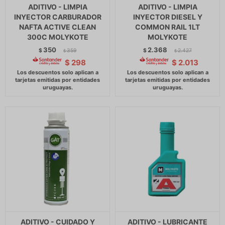
ADITIVO - LIMPIA
ADITIVO - LIMPIA
INYECTOR CARBURADOR
INYECTOR DIESEL Y
NAFTA ACTIVE CLEAN
COMMON RAIL 1LT
300C MOLYKOTE
MOLYKOTE
350
2.368
$
359
$
2.427
$
$
$
298
$
2.013
ADITIVO - CUIDADO Y
ADITIVO - LUBRICANTE