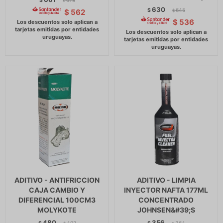
$
678
$
630
$
645
$
562
$
$
536
ADITIVO - ANTIFRICCION
ADITIVO - LIMPIA
CAJA CAMBIO Y
INYECTOR NAFTA 177ML
DIFERENCIAL 100CM3
CONCENTRADO
MOLYKOTE
JOHNSEN&#39;S
480
356