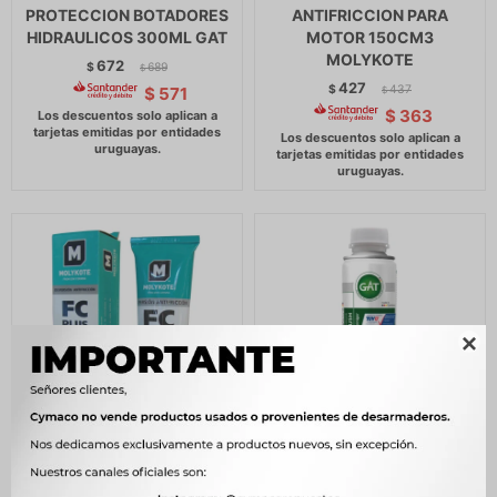
PROTECCION BOTADORES
ANTIFRICCION PARA
HIDRAULICOS 300ML GAT
MOTOR 150CM3
MOLYKOTE
672
$
689
$
427
$
437
$
571
$
$
363

ADITIVO - ANTIFRICION
ADITIVO - LIMPIEZA
CAJA CAMBIOS Y
MOTOR PARA NAFTA Y