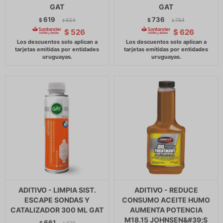
GAT
GAT
619
736
$
634
$
754
$
$
$
526
$
626
ADITIVO - LIMPIA SIST.
ADITIVO - REDUCE
ESCAPE SONDAS Y
CONSUMO ACEITE HUMO
CATALIZADOR 300 ML GAT
AUMENTA POTENCIA
M18.15 JOHNSEN&#39;S
661