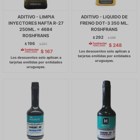
ADITIVO - LIMPIA
ADITIVO - LIQUIDO DE
INYECTORES NAFTA R-27
FRENO DOT-3 350 ML.
250ML. = 4684
ROSHFRANS
ROSHFRANS
292
$
299
$
196
$
201
$
248
$
$
167