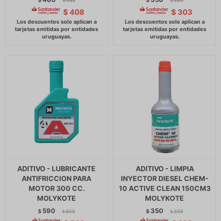
$
492
$
364
$
$
$
408
$
303
ADITIVO - LUBRICANTE
ADITIVO - LIMPIA
ANTIFRICCION PARA
INYECTOR DIESEL CHEM-
MOTOR 300 CC.
10 ACTIVE CLEAN 150CM3
MOLYKOTE
MOLYKOTE
590
350
$
605
$
359
$
$