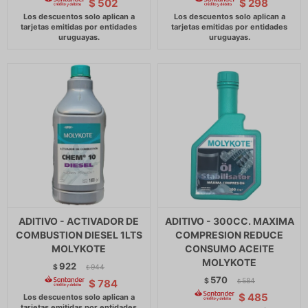
$
502
$
298
ADITIVO - ACTIVADOR DE
ADITIVO - 300CC. MAXIMA
COMBUSTION DIESEL 1LTS
COMPRESION REDUCE
MOLYKOTE
CONSUMO ACEITE
MOLYKOTE
922
$
944
$
570
$
584
$
784
$
$
485