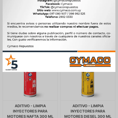
DIFERENCIAL 60CM3
DIESEL 300 ML GAT
MOLYKOTE
533
$
546
$
390
$
400
$
453
$
$
332
ADITIVO - LIMPIA
ADITIVO - LIMPIA
INYECTORES PARA
INYECTORES PARA
MOTORES NAFTA 300 ML
MOTORES DIESEL 300 ML