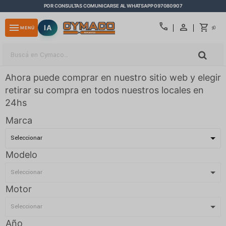
POR CONSULTAS COMUNICARSE AL WHATSAPP 097080907
close
call
menu
IA
0
MENÚ
$
Ahora puede comprar en nuestro sitio web y elegir
retirar su compra en todos nuestros locales en
24hs
Marca
Modelo
Motor
Año