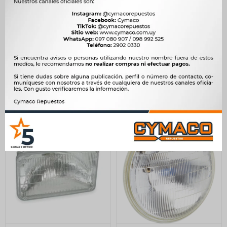
OPTICA - FARO AGRICOLA
OPTICA - 12V 5 3-4 COCHE
CASCO GOMA H3 VIC
JAPON RECTANGULAR
CHINA -
1.466
$
1.502
$
309
$
317
$
1.246
$
$
263