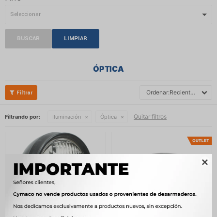
BUSCAR
LIMPIAR
ÓPTICA
Recientes
Quitar filtros
Filtrando por:
Iluminación
Óptica
