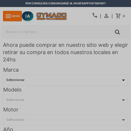
POR CONSULTAS COMUNICARSE AL WHATSAPP 097080907
close
call
menu
IA
0
MENÚ
$
Ahora puede comprar en nuestro sitio web y elegir
retirar su compra en todos nuestros locales en
24hs
Marca
Modelo
Motor
Año