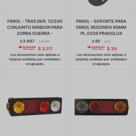
FAROL - TRAS DER. 12/24V
FAROL - SOPORTE PARA
CONJUNTO RANDON PARA
FAROL REDONDO 85MM
ZORRA GUERRA -
PL.0526 PRADOLUX
3.667
46
$
3.757
$
47
$
$
$
3.117
$
39