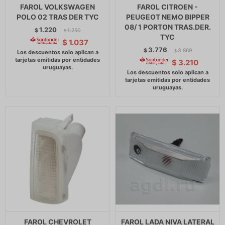
FAROL VOLKSWAGEN
FAROL CITROEN -
POLO 02 TRAS DER TYC
PEUGEOT NEMO BIPPER
08/ 1 PORTON TRAS.DER.
1.220
$
1.250
$
TYC
$
1.037
3.776
$
3.869
$
$
3.210
FAROL CHEVROLET
FAROL LADA NIVA LATERAL