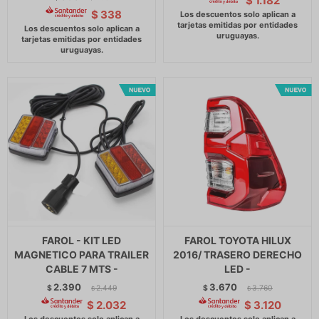
$
1.182
$
338
FAROL - KIT LED
FAROL TOYOTA HILUX
MAGNETICO PARA TRAILER
2016/ TRASERO DERECHO
CABLE 7 MTS -
LED -
2.390
3.670
$
2.449
$
3.760
$
$
$
2.032
$
3.120