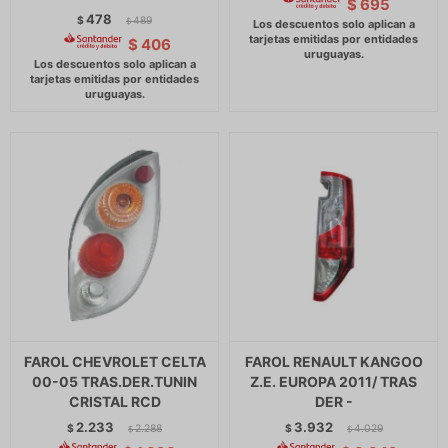
$
695
478
$
489
$
$
406
FAROL CHEVROLET CELTA
FAROL RENAULT KANGOO
00-05 TRAS.DER.TUNIN
Z.E. EUROPA 2011/ TRAS
CRISTAL RCD
DER -
2.233
3.932
$
2.288
$
4.029
$
$