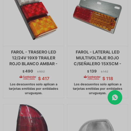
FAROL - TRASERO LED
FAROL - LATERAL LED
12/24V 19X9 TRAILER
MULTIVOLTAJE ROJO
ROJO BLANCO AMBAR -
C/SEÑALERO 15X5CM -
490
139
$
502
$
142
$
$
$
417
$
118