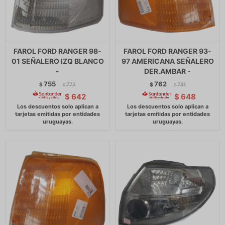
FAROL FORD RANGER 98-
FAROL FORD RANGER 93-
01 SEÑALERO IZQ BLANCO
97 AMERICANA SEÑALERO
-
DER.AMBAR -
755
762
$
773
$
781
$
$
$
642
$
648