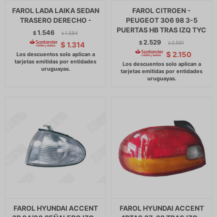
FAROL LADA LAIKA SEDAN
FAROL CITROEN -
TRASERO DERECHO -
PEUGEOT 306 98 3-5
PUERTAS HB TRAS IZQ TYC
1.546
$
1.584
$
2.529
$
2.591
$
1.314
$
$
2.150
FAROL HYUNDAI ACCENT
FAROL HYUNDAI ACCENT