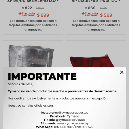
3P 94/00 SEÑALERO IZQ -
4PTAS.97-99 TRAS.IZQ -
822
669
$
843
$
685
$
$
$
699
$
569

FAROL DONGFENG AEOLUS
FAROL BYD F3 TRAS. IZQ. -
SEÑALERO DER -
1.650
$
1.690
$
722
$
740
$
1.403
$
$
614