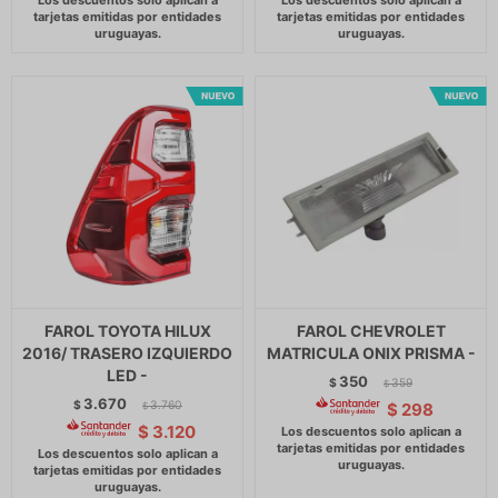
FAROL TOYOTA HILUX
FAROL CHEVROLET
2016/ TRASERO IZQUIERDO
MATRICULA ONIX PRISMA -
LED -
350
$
359
$
3.670
$
3.760
$
298
$
$
3.120