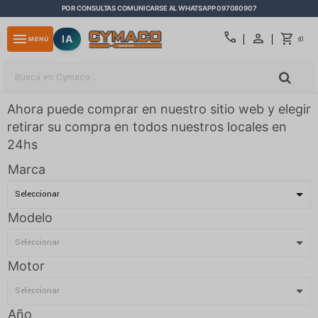
POR CONSULTAS COMUNICARSE AL WHATSAPP 097080907
close
call
menu
IA
0
MENÚ
$
Ahora puede comprar en nuestro sitio web y elegir
retirar su compra en todos nuestros locales en
24hs
Marca
Modelo
Motor
Año