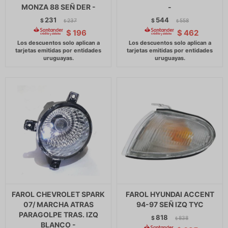
MONZA 88 SEÑ DER -
-
231
544
$
237
$
558
$
$
$
196
$
462
FAROL CHEVROLET SPARK
FAROL HYUNDAI ACCENT
07/ MARCHA ATRAS
94-97 SEÑ IZQ TYC
PARAGOLPE TRAS. IZQ
818
$
838
$
BLANCO -