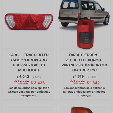
FAROL - TRAS DER LED
FAROL CITROEN -
CAMION ACOPLADO
PEUGEOT BERLINGO-
GUERRA 24 VOLTS
PARTNER 96-04 1PORTON
MULTILIGHT
TRAS DER TYC
4.042
1.579
$
4.142
$
1.618
$
$
$
3.436
$
1.342