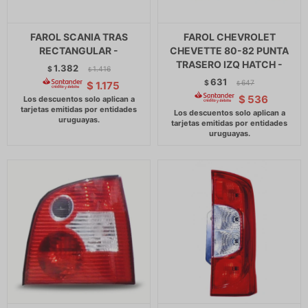
FAROL SCANIA TRAS
FAROL CHEVROLET
RECTANGULAR -
CHEVETTE 80-82 PUNTA
TRASERO IZQ HATCH -
1.382
$
1.416
$
631
$
647
$
1.175
$
$
536