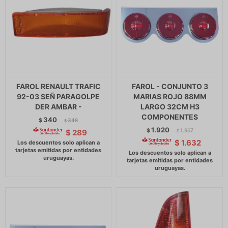
FAROL RENAULT TRAFIC
FAROL - CONJUNTO 3
92-03 SEÑ PARAGOLPE
MARIAS ROJO 88MM
DER AMBAR -
LARGO 32CM H3
COMPONENTES
340
$
348
$
1.920
$
1.967
$
289
$
$
1.632