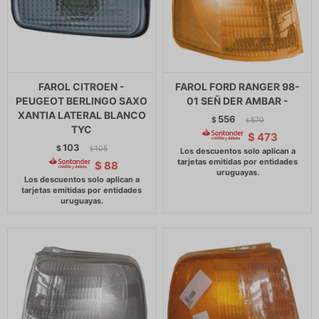
FAROL CITROEN -
FAROL FORD RANGER 98-
PEUGEOT BERLINGO SAXO
01 SEÑ DER AMBAR -
XANTIA LATERAL BLANCO
556
$
570
$
TYC
$
473
103
$
105
$
$
88