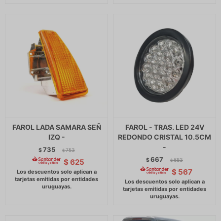
FAROL LADA SAMARA SEÑ
FAROL - TRAS. LED 24V
IZQ -
REDONDO CRISTAL 10.5CM
-
735
$
753
$
667
$
683
$
625
$
$
567