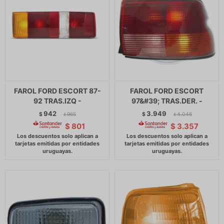
FAROL FORD ESCORT 87-
FAROL FORD ESCORT
92 TRAS.IZQ -
97&#39; TRAS.DER. -
942
3.949
$
965
$
4.046
$
$
$
801
$
3.357