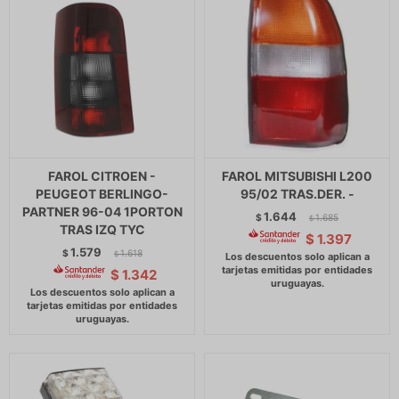
FAROL CITROEN -
FAROL MITSUBISHI L200
PEUGEOT BERLINGO-
95/02 TRAS.DER. -
PARTNER 96-04 1PORTON
1.644
$
1.685
$
TRAS IZQ TYC
$
1.397
1.579
$
1.618
$
$
1.342