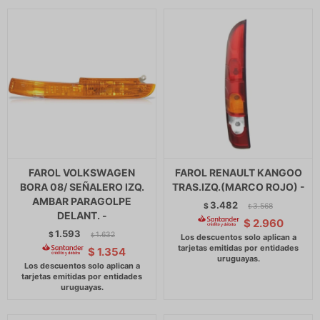
FAROL VOLKSWAGEN
FAROL RENAULT KANGOO
BORA 08/ SEÑALERO IZQ.
TRAS.IZQ.(MARCO ROJO) -
AMBAR PARAGOLPE
3.482
$
3.568
$
DELANT. -
$
2.960
1.593
$
1.632
$
$
1.354