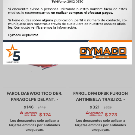
FAROL DAEWOO TICO DER.
FAROL DFM DFSK FURGON
PARAGOLPE DELANT. -
ANTINIEBLA TRAS.IZQ. -
146
321
$
149
$
329
$
$
$
124
$
273