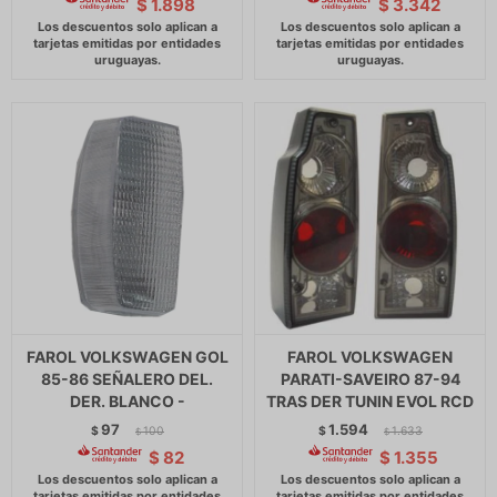
$
1.898
$
3.342
FAROL VOLKSWAGEN GOL
FAROL VOLKSWAGEN
85-86 SEÑALERO DEL.
PARATI-SAVEIRO 87-94
DER. BLANCO -
TRAS DER TUNIN EVOL RCD
97
1.594
$
100
$
1.633
$
$
$
82
$
1.355