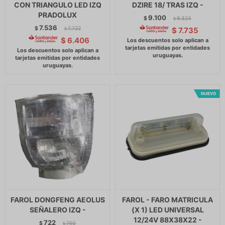
CON TRIANGULO LED IZQ
DZIRE 18/ TRAS IZQ -
PRADOLUX
9.100
$
9.324
$
7.536
$
7.722
$
7.735
$
$
6.406
FAROL DONGFENG AEOLUS
FAROL - FARO MATRICULA
SEÑALERO IZQ -
(X 1) LED UNIVERSAL
12/24V 88X38X22 -
722
$
740
$