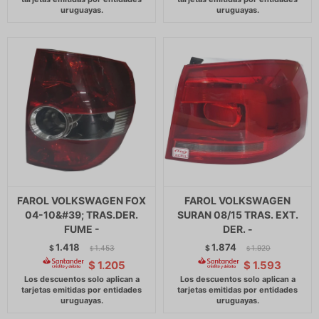
FAROL VOLKSWAGEN FOX
FAROL VOLKSWAGEN
04-10&#39; TRAS.DER.
SURAN 08/15 TRAS. EXT.
FUME -
DER. -
1.418
1.874
$
1.453
$
1.920
$
$
$
1.205
$
1.593