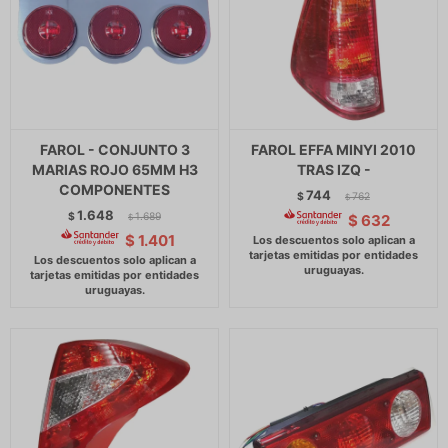
FAROL - CONJUNTO 3
FAROL EFFA MINYI 2010
MARIAS ROJO 65MM H3
TRAS IZQ -
COMPONENTES
744
$
762
$
1.648
$
1.689
$
632
$
$
1.401