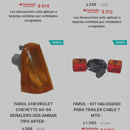
249
$
255
$
614
$
$
212
FAROL CHEVROLET
FAROL - KIT HALOGENO
CHEVETTE 84-94
PARA TRAILER CABLE 7
SEÑALERO DER.AMBAR
MTS -
TIPO ARTEB -
1.390
$
1.424
$
398
$
408
$