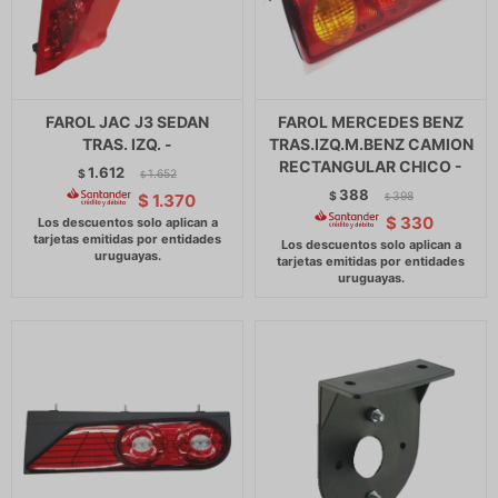
FAROL JAC J3 SEDAN
FAROL MERCEDES BENZ
TRAS. IZQ. -
TRAS.IZQ.M.BENZ CAMION
RECTANGULAR CHICO -
1.612
$
1.652
$
388
$
398
$
1.370
$
$
330