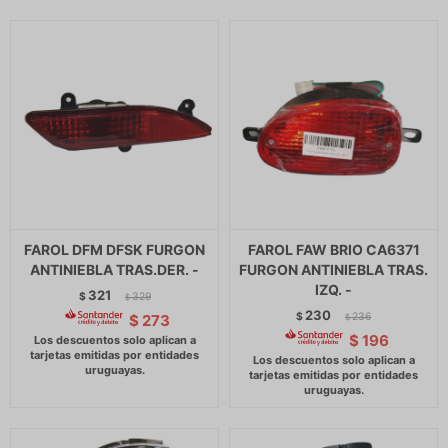
FAROL DFM DFSK FURGON
FAROL FAW BRIO CA6371
ANTINIEBLA TRAS.DER. -
FURGON ANTINIEBLA TRAS.
IZQ. -
321
$
329
$
230
$
236
$
273
$
$
196