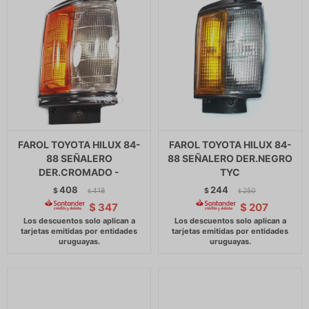
FAROL TOYOTA HILUX 84-
FAROL TOYOTA HILUX 84-
88 SEÑALERO
88 SEÑALERO DER.NEGRO
DER.CROMADO -
TYC
408
244
$
418
$
250
$
$
$
347
$
207