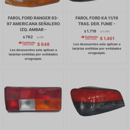
FAROL FORD RANGER 93-
FAROL FORD KA 11/16
97 AMERICANA SEÑALERO
TRAS. DER. FUME -
IZQ. AMBAR -
1.719
$
1.761
$
762
$
781
$
1.461
$
$
648