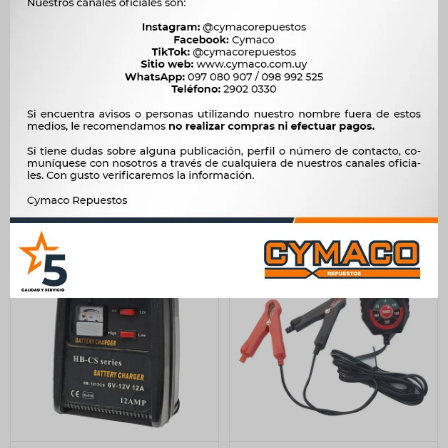
CARGADOR BATERIA -
CARGADOR BATERIA - 12V
CABLE PARA CARGADOR
6AMP CON AMPERIMETRO
AUTO ELECTRICO 5 MTS
WESTON
NO ALARG -
1.800
$
1.844
$
6.347
$
6.503
$
1.530
$
$
5.395