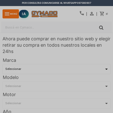
POR CONSULTAS COMUNICARSE AL WHATSAPP 097080907
close
call
menu
IA
0
MENÚ
$
Ahora puede comprar en nuestro sitio web y elegir
retirar su compra en todos nuestros locales en
24hs
Marca
Modelo
Motor
Año