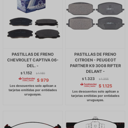
PASTILLAS DE FRENO
PASTILLAS DE FRENO
CHEVROLET CAPTIVA 06-
CITROEN - PEUGEOT
DEL. -
PARTNER K9 3008 RIFTER
DELANT -
1.152
$
1.180
$
1.323
$
1.355
$
979
$
$
1.125