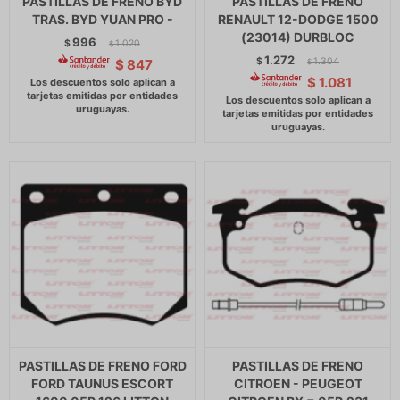
PASTILLAS DE FRENO BYD
PASTILLAS DE FRENO
TRAS. BYD YUAN PRO -
RENAULT 12-DODGE 1500
(23014) DURBLOC
996
$
1.020
$
1.272
$
1.304
$
847
$
$
1.081
PASTILLAS DE FRENO FORD
PASTILLAS DE FRENO
FORD TAUNUS ESCORT
CITROEN - PEUGEOT