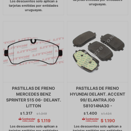
PASTILLAS DE FRENO
PASTILLAS DE FRENO
MERCEDES BENZ
HYUNDAI DELANT. ACCENT
SPRINTER 515 06- DELANT.
99/ ELANTRA /00
LITTON
581014NA30 -
1.317
1.400
$
1.349
$
1.434
$
$
$
1.119
$
1.190