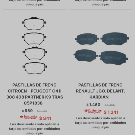
PASTILLAS DE FRENO
PASTILLAS DE FRENO
CITROEN - PEUGEOT C4 II
RENAULT JGO. DELANT.
308 408 PARTNER K9 TRAS
KARDIAN -
05P1838 -
1.460
$
1.496
$
989
$
1.013
$
1.241
$
$
841