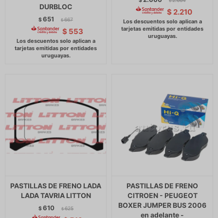
$
2.664
$
DURBLOC
$
2.210
651
$
667
$
$
553
PASTILLAS DE FRENO LADA
PASTILLAS DE FRENO
LADA TAVRIA LITTON
CITROEN - PEUGEOT
BOXER JUMPER BUS 2006
610
$
625
$
en adelante -