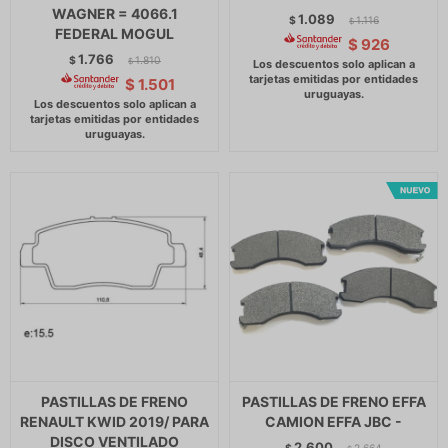
WAGNER = 4066.1
1.089
$
1.116
$
FEDERAL MOGUL
$
926
1.766
$
1.810
$
$
1.501
PASTILLAS DE FRENO
PASTILLAS DE FRENO EFFA
RENAULT KWID 2019/ PARA
CAMION EFFA JBC -
DISCO VENTILADO
2.600