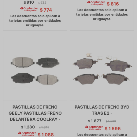
910
$
932
$
816
$
$
774
PASTILLAS DE FRENO
PASTILLAS DE FRENO BYD
GEELY PASTILLAS FRENO
TRAS E2 -
DELANTERA COOLRAY -
1.877
$
1.923
$
1.280
$
1.311
$
1.595
$
$
1.088