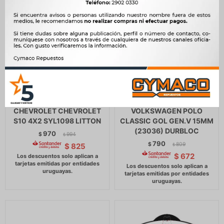
PASTILLAS DE FRENO
PASTILLAS DE FRENO
CHEVROLET CHEVROLET
VOLKSWAGEN POLO
S10 4X2 SYL1098 LITTON
CLASSIC GOL GEN.V 15MM
(23036) DURBLOC
970
$
994
$
790
$
809
$
825
$
$
672