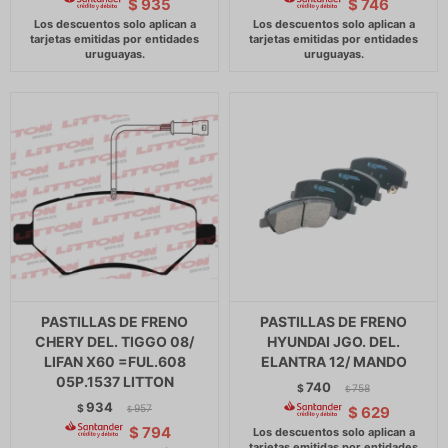
$
935
$
746
PASTILLAS DE FRENO
PASTILLAS DE FRENO
CHERY DEL. TIGGO 08/
HYUNDAI JGO. DEL.
LIFAN X60 =FUL.608
ELANTRA 12/ MANDO
05P.1537 LITTON
740
$
758
$
934
$
957
$
629
$
$
794