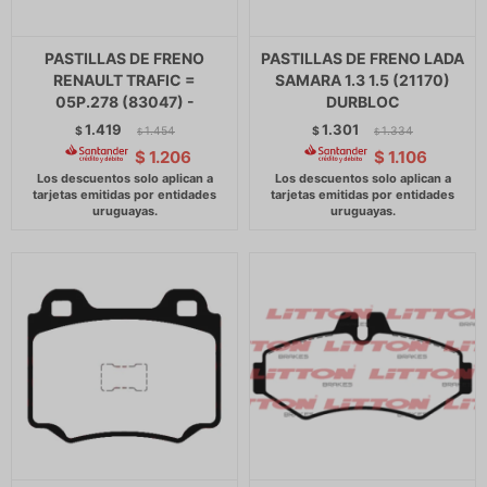
PASTILLAS DE FRENO
PASTILLAS DE FRENO LADA
RENAULT TRAFIC =
SAMARA 1.3 1.5 (21170)
05P.278 (83047) -
DURBLOC
1.419
1.301
$
1.454
$
1.334
$
$
$
1.206
$
1.106