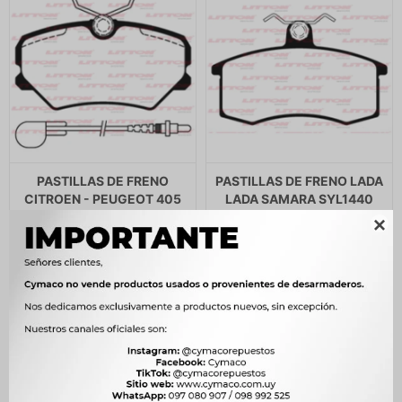
PASTILLAS DE FRENO
PASTILLAS DE FRENO LADA
CITROEN - PEUGEOT 405
LADA SAMARA SYL1440
89-96 DELANTERA
LITTON

SIST.GIRLING TRW 05P293
890
$
912
$
LITTON
$
757
780
$
799
$
$
663