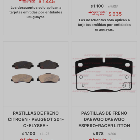
$
1.445
1.100
$
1.127
$
$
935
PASTILLAS DE FRENO
PASTILLAS DE FRENO
CITROEN - PEUGEOT 301-
DAEWOO DAEWOO
C-ELYSEE -
ESPERO-RACER LITTON
1.100
878
$
1.127
$
899
$
$