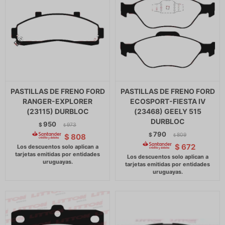
PASTILLAS DE FRENO FORD
PASTILLAS DE FRENO FORD
RANGER-EXPLORER
ECOSPORT-FIESTA IV
(23115) DURBLOC
(23468) GEELY 515
DURBLOC
950
$
973
$
790
$
809
$
808
$
$
672