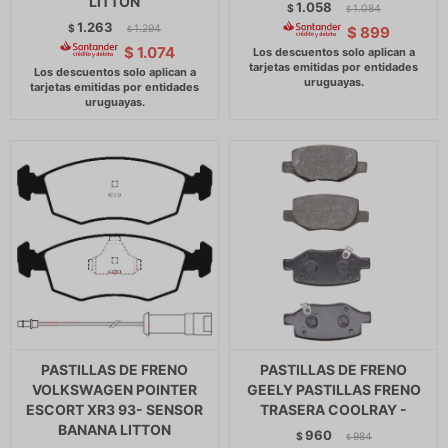
LITTON
1.058
$
1.084
$
1.263
$
1.294
$
899
$
$
1.074
PASTILLAS DE FRENO
PASTILLAS DE FRENO
VOLKSWAGEN POINTER
GEELY PASTILLAS FRENO
ESCORT XR3 93- SENSOR
TRASERA COOLRAY -
BANANA LITTON
960
$
984
$