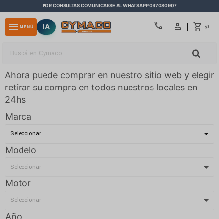
POR CONSULTAS COMUNICARSE AL WHATSAPP 097080907
close
call
menu
IA
0
MENÚ
$
Ahora puede comprar en nuestro sitio web y elegir
retirar su compra en todos nuestros locales en
24hs
Marca
Modelo
Motor
Año