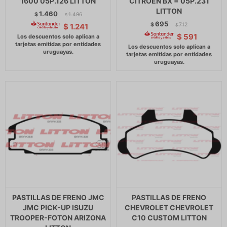
1600 05P.126 LITTON
CITROEN BX = 05P.231
LITTON
1.460
$
1.496
$
695
$
712
$
1.241
$
$
591
PASTILLAS DE FRENO JMC
PASTILLAS DE FRENO
JMC PICK-UP ISUZU
CHEVROLET CHEVROLET
TROOPER-FOTON ARIZONA
C10 CUSTOM LITTON