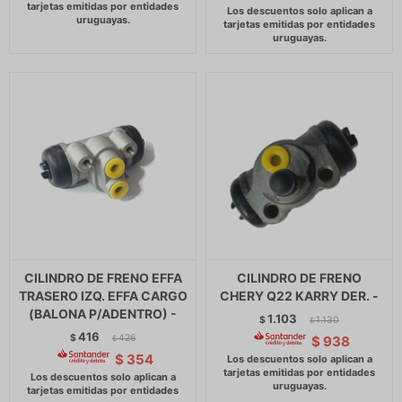
CILINDRO DE FRENO EFFA
CILINDRO DE FRENO
TRASERO IZQ. EFFA CARGO
CHERY Q22 KARRY DER. -
(BALONA P/ADENTRO) -
1.103
$
1.130
$
416
$
426
$
938
$
$
354