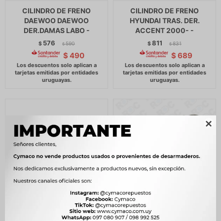
CILINDRO DE FRENO
CILINDRO DE FRENO
DAEWOO DAEWOO
HYUNDAI TRAS. DER.
DER.DAMAS LABO -
ACCENT 2000- -
576
811
$
590
$
831
$
$
$
490
$
689

CILINDRO DE FRENO
CILINDRO DE FRENO KIA