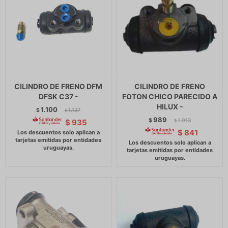
CILINDRO DE FRENO DFM
CILINDRO DE FRENO
DFSK C37 -
FOTON CHICO PARECIDO A
HILUX -
1.100
$
1.127
$
989
$
1.013
$
935
$
$
841