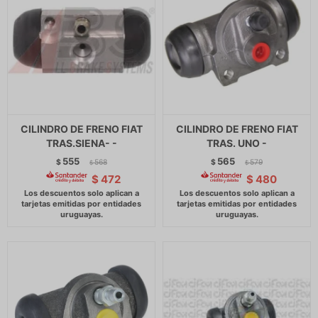
CILINDRO DE FRENO FIAT
CILINDRO DE FRENO FIAT
TRAS.SIENA- -
TRAS. UNO -
555
565
$
568
$
579
$
$
$
472
$
480