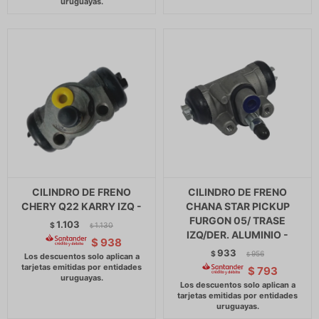
CILINDRO DE FRENO
CILINDRO DE FRENO
CHERY Q22 KARRY IZQ -
CHANA STAR PICKUP
FURGON 05/ TRASE
1.103
$
1.130
$
IZQ/DER. ALUMINIO -
$
938
933
$
956
$
$
793