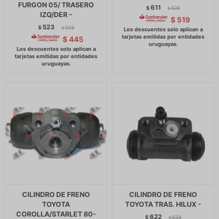
FURGON 05/ TRASERO
611
$
626
$
IZQ/DER -
$
519
523
$
536
$
$
445
CILINDRO DE FRENO
CILINDRO DE FRENO
TOYOTA
TOYOTA TRAS. HILUX -
COROLLA/STARLET 80-
622
$
638
$