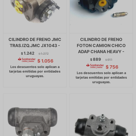
CILINDRO DE FRENO JMC
CILINDRO DE FRENO
TRAS.IZQ.JMC JX1043 -
FOTON CAMION CHICO
ADAP CHANA HEAVY -
1.242
$
1.272
$
889
$
911
$
1.056
$
$
756