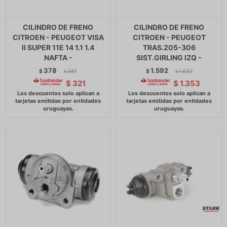
CILINDRO DE FRENO
CILINDRO DE FRENO
CITROEN - PEUGEOT VISA
CITROEN - PEUGEOT
II SUPER 11E 14 1.1 1.4
TRAS.205-306
NAFTA -
SIST.GIRLING IZQ -
378
1.592
$
387
$
1.632
$
$
$
321
$
1.353