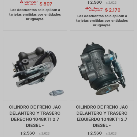
2.560
$
2.623
$
807
$
$
2.176
CILINDRO DE FRENO JAC
CILINDRO DE FRENO JAC
DELANTERO Y TRASERO
DELANTERO Y TRASERO
DERECHO 1048KT1 2.7
IZQUIERDO 1048KT1 2.7
DIESEL -
DIESEL -
2.560
2.560
$
2.623
$
2.623
$
$