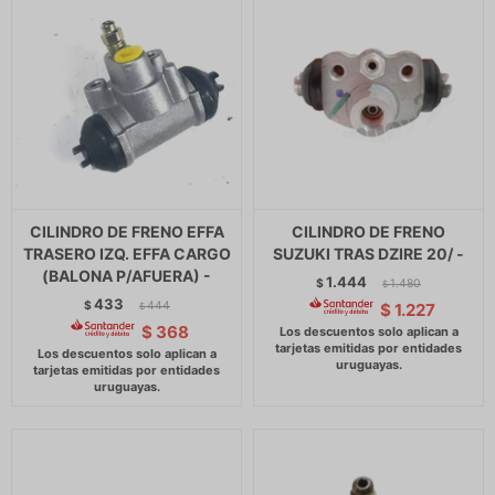
CILINDRO DE FRENO EFFA
CILINDRO DE FRENO
TRASERO IZQ. EFFA CARGO
SUZUKI TRAS DZIRE 20/ -
(BALONA P/AFUERA) -
1.444
$
1.480
$
433
$
444
$
1.227
$
$
368