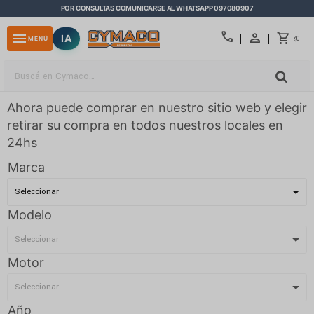
POR CONSULTAS COMUNICARSE AL WHATSAPP 097080907
close
call
menu
IA
0
MENÚ
$
Ahora puede comprar en nuestro sitio web y elegir
retirar su compra en todos nuestros locales en
24hs
Marca
Modelo
Motor
Año