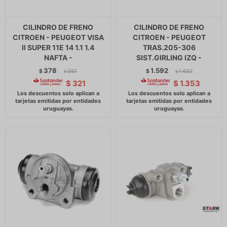
CILINDRO DE FRENO
CILINDRO DE FRENO
CITROEN - PEUGEOT VISA
CITROEN - PEUGEOT
II SUPER 11E 14 1.1 1.4
TRAS.205-306
NAFTA -
SIST.GIRLING IZQ -
378
1.592
$
387
$
1.632
$
$
$
321
$
1.353