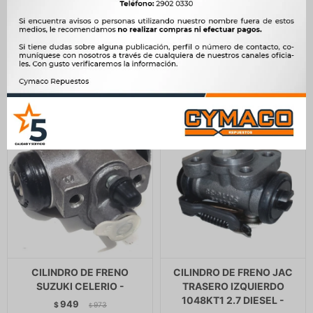
HYUNDAI TRAS. IZQ.
PRIDE -
ACCENT 2000- -
747
$
765
$
811
$
831
$
635
$
$
689
CILINDRO DE FRENO
CILINDRO DE FRENO JAC
SUZUKI CELERIO -
TRASERO IZQUIERDO
1048KT1 2.7 DIESEL -
949
$
973
$