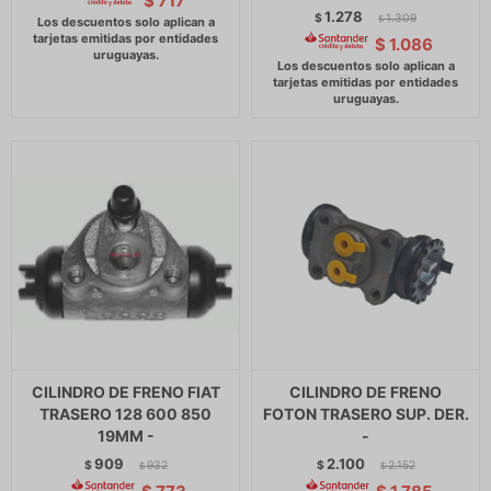
$
717
1.278
$
1.309
$
$
1.086
CILINDRO DE FRENO FIAT
CILINDRO DE FRENO
TRASERO 128 600 850
FOTON TRASERO SUP. DER.
19MM -
-
909
2.100
$
932
$
2.152
$
$