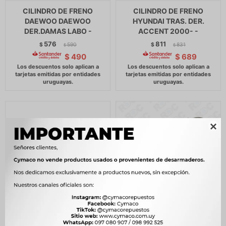
CILINDRO DE FRENO
CILINDRO DE FRENO
DAEWOO DAEWOO
HYUNDAI TRAS. DER.
DER.DAMAS LABO -
ACCENT 2000- -
576
811
$
590
$
831
$
$
$
490
$
689

CILINDRO DE FRENO
CILINDRO DE FRENO KIA