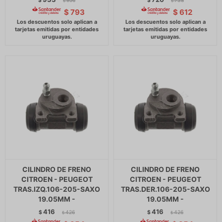
$
956
$
738
$
$
$
793
$
612
CILINDRO DE FRENO
CILINDRO DE FRENO
CITROEN - PEUGEOT
CITROEN - PEUGEOT
TRAS.IZQ.106-205-SAXO
TRAS.DER.106-205-SAXO
19.05MM -
19.05MM -
416
416
$
426
$
426
$
$