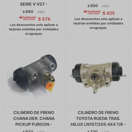
SERIE V V27 -
500
$
512
$
680
$
697
$
425
$
$
578
CILINDRO DE FRENO
CILINDRO DE FRENO
CHANA DER. CHANA
TOYOTA RUEDA TRAS.
PICKUP FURGON -
HILUX LN107/205 4X4 7/8 -
933
720