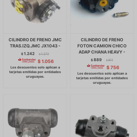
CILINDRO DE FRENO JMC
CILINDRO DE FRENO
TRAS.IZQ.JMC JX1043 -
FOTON CAMION CHICO
ADAP CHANA HEAVY -
1.242
$
1.272
$
889
$
911
$
1.056
$
$
756