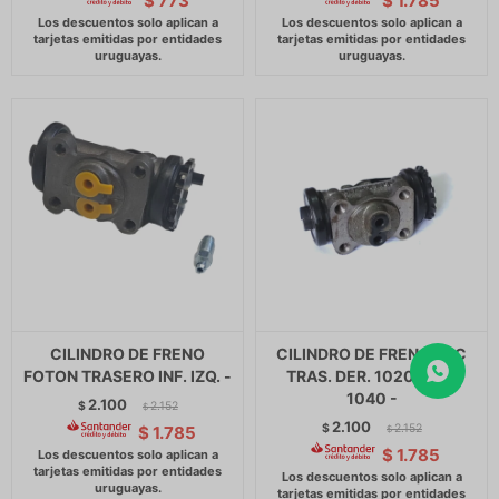
$
773
$
1.785
CILINDRO DE FRENO
CILINDRO DE FRENO JAC
FOTON TRASERO INF. IZQ. -
TRAS. DER. 1020 1035
1040 -
2.100
$
2.152
$
2.100
$
2.152
$
1.785
$
$
1.785