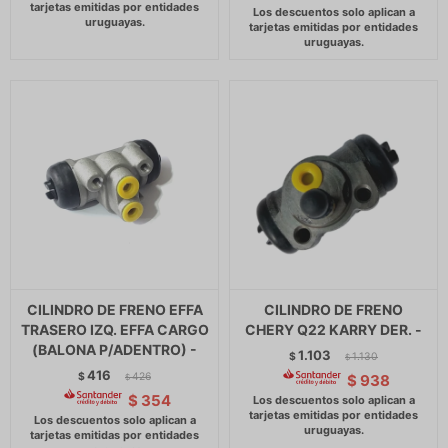
CILINDRO DE FRENO EFFA
CILINDRO DE FRENO
TRASERO IZQ. EFFA CARGO
CHERY Q22 KARRY DER. -
(BALONA P/ADENTRO) -
1.103
$
1.130
$
416
$
426
$
938
$
$
354