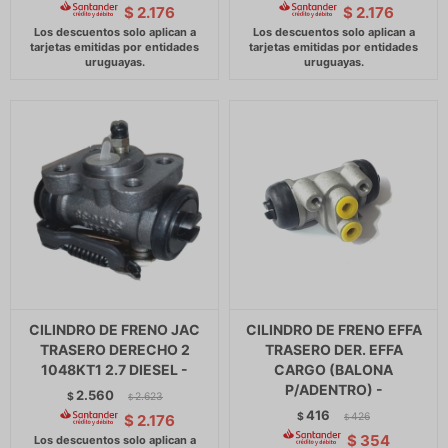
$
2.176
$
2.176
CILINDRO DE FRENO JAC
CILINDRO DE FRENO EFFA
TRASERO DERECHO 2
TRASERO DER. EFFA
1048KT1 2.7 DIESEL -
CARGO (BALONA
P/ADENTRO) -
2.560
$
2.623
$
416
$
426
$
2.176
$
$
354