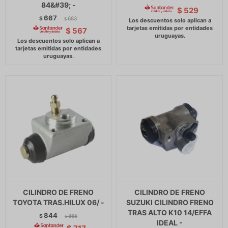
84&#39; -
$
529
667
$
683
$
$
567
CILINDRO DE FRENO
CILINDRO DE FRENO
TOYOTA TRAS.HILUX 06/ -
SUZUKI CILINDRO FRENO
TRAS ALTO K10 14/EFFA
844
$
865
$
IDEAL -