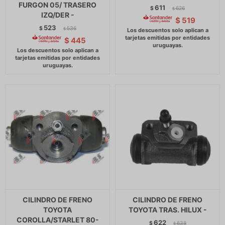
FURGON 05/ TRASERO
611
$
626
$
IZQ/DER -
$
519
523
$
536
$
$
445
CILINDRO DE FRENO
CILINDRO DE FRENO
TOYOTA
TOYOTA TRAS. HILUX -
COROLLA/STARLET 80-
622
$
638
$