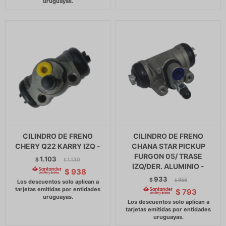
CILINDRO DE FRENO
CILINDRO DE FRENO
CHERY Q22 KARRY IZQ -
CHANA STAR PICKUP
FURGON 05/ TRASE
1.103
$
1.130
$
IZQ/DER. ALUMINIO -
$
938
933
$
956
$
$
793