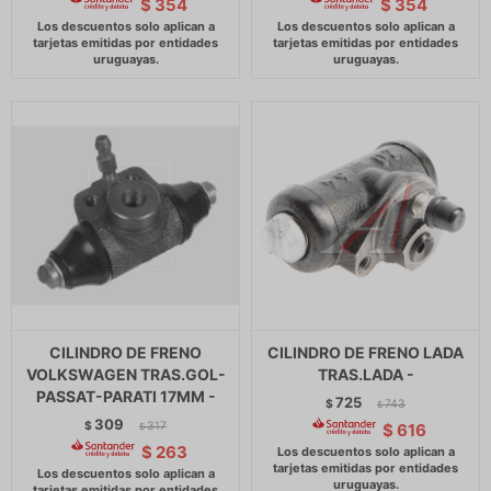
$
354
$
354
CILINDRO DE FRENO
CILINDRO DE FRENO LADA
VOLKSWAGEN TRAS.GOL-
TRAS.LADA -
PASSAT-PARATI 17MM -
725
$
743
$
309
$
317
$
616
$
$
263