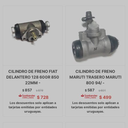
CILINDRO DE FRENO FIAT
CILINDRO DE FRENO
DELANTERO 128 600R 850
MARUTI TRASERO MARUTI
22MM -
800 94/ -
857
587
$
879
$
601
$
$
$
728
$
499