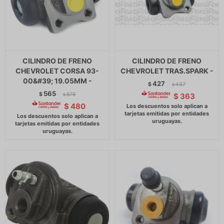
CILINDRO DE FRENO
CILINDRO DE FRENO
CHEVROLET CORSA 93-
CHEVROLET TRAS.SPARK -
00&#39; 19.05MM -
427
$
437
$
565
$
579
$
363
$
$
480