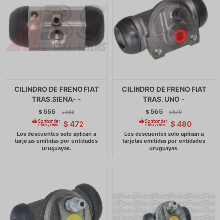
CILINDRO DE FRENO FIAT
CILINDRO DE FRENO FIAT
TRAS.SIENA- -
TRAS. UNO -
555
565
$
568
$
579
$
$
$
472
$
480