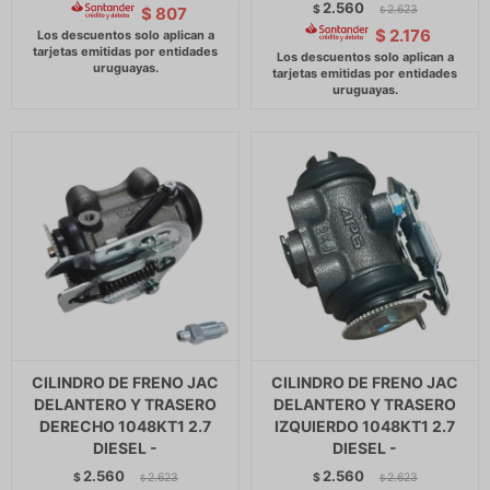
2.560
$
2.623
$
807
$
$
2.176
CILINDRO DE FRENO JAC
CILINDRO DE FRENO JAC
DELANTERO Y TRASERO
DELANTERO Y TRASERO
DERECHO 1048KT1 2.7
IZQUIERDO 1048KT1 2.7
DIESEL -
DIESEL -
2.560
2.560
$
2.623
$
2.623
$
$