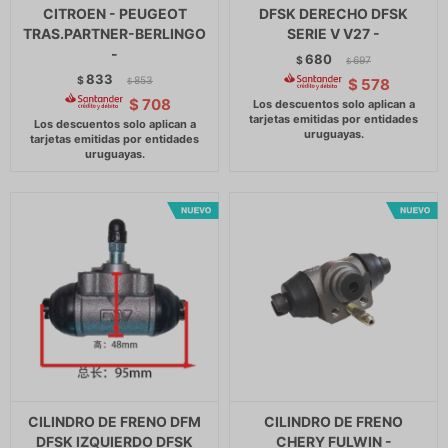
CITROEN - PEUGEOT
DFSK DERECHO DFSK
TRAS.PARTNER-BERLINGO
SERIE V V27 -
-
680
$
697
$
833
$
853
$
578
$
$
708
CILINDRO DE FRENO DFM
CILINDRO DE FRENO
DFSK IZQUIERDO DFSK
CHERY FULWIN -