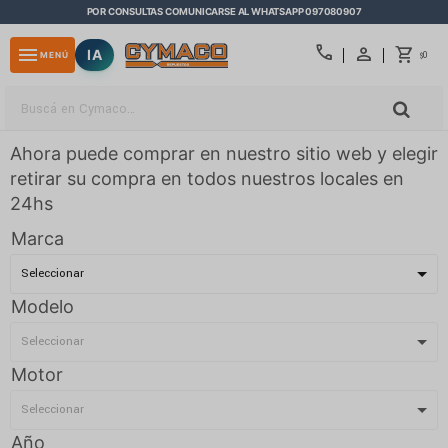
POR CONSULTAS COMUNICARSE AL WHATSAPP 097080907
close
call
menu
IA
0
MENÚ
$
Ahora puede comprar en nuestro sitio web y elegir
retirar su compra en todos nuestros locales en
24hs
Marca
Modelo
Motor
Año