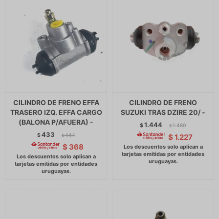
CILINDRO DE FRENO EFFA
CILINDRO DE FRENO
TRASERO IZQ. EFFA CARGO
SUZUKI TRAS DZIRE 20/ -
(BALONA P/AFUERA) -
1.444
$
1.480
$
433
$
444
$
1.227
$
$
368