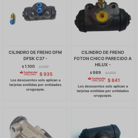
CILINDRO DE FRENO DFM
CILINDRO DE FRENO
DFSK C37 -
FOTON CHICO PARECIDO A
HILUX -
1.100
$
1.127
$
989
$
1.013
$
935
$
$
841