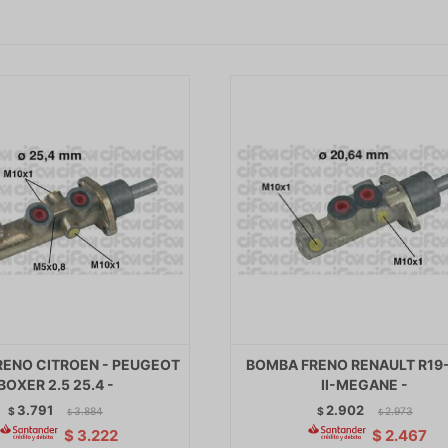
ENO CITROEN - PEUGEOT
BOMBA FRENO RENAULT R19
BOXER 2.5 25.4 -
II-MEGANE -
3.791
2.902
$
3.884
$
2.973
$
$
$
3.222
$
2.467