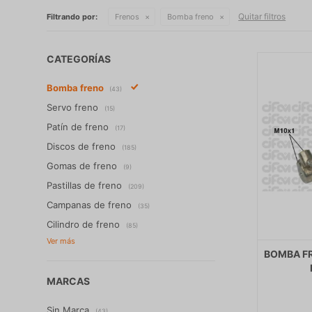
Quitar filtros
Filtrando por:
Frenos
Bomba freno
CATEGORÍAS
Bomba freno
(43)
Servo freno
(15)
Patín de freno
(17)
Discos de freno
(185)
Gomas de freno
(9)
Pastillas de freno
(209)
Campanas de freno
(35)
Cilindro de freno
(85)
BOMBA FR
MARCAS
Sin Marca
(43)