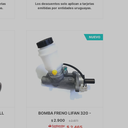
LL
BOMBA FRENO LIFAN 320 -
2.900
$
2.971
$
$
2.465