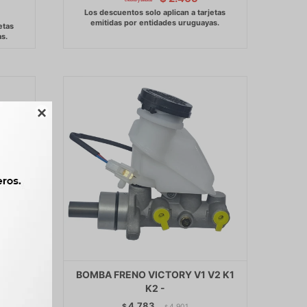

 2.8
BOMBA FRENO VICTORY V1 V2 K1
-
K2 -
4.783
$
4.901
$