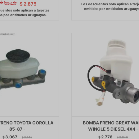
$
2.875
FRENO TOYOTA COROLLA
BOMBA FRENO GREAT WA
85-87 -
WINGLE 5 DIESEL 4X4 -
3.067
2.778
$
3.142
$
2.846
$
$