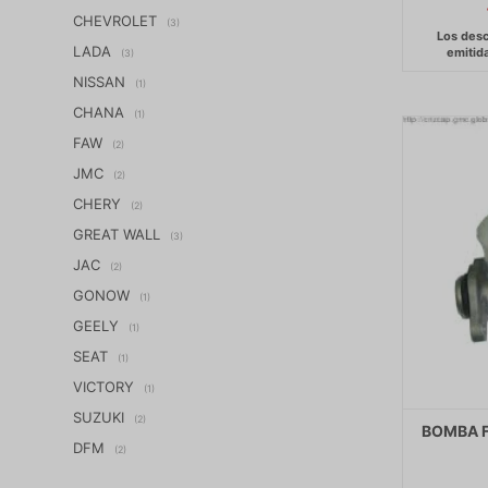
CHEVROLET
(3)
LADA
(3)
NISSAN
(1)
CHANA
(1)
FAW
(2)
JMC
(2)
CHERY
(2)
GREAT WALL
(3)
JAC
(2)
GONOW
(1)
GEELY
(1)
SEAT
(1)
VICTORY
(1)
SUZUKI
(2)
BOMBA 
DFM
(2)