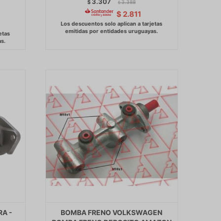
3.307
$
3.388
$
$
2.811
A -
BOMBA FRENO VOLKSWAGEN