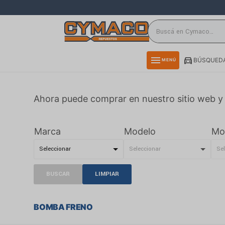
close
directions_car
storefront
menu
BÚSQUEDA
MENÚ
delivery_truck_speed
credit_card
Ahora puede comprar en nuestro sitio web y 
smartphone
rss_feed
Marca
Modelo
Mo
BUSCAR
LIMPIAR
BOMBA FRENO