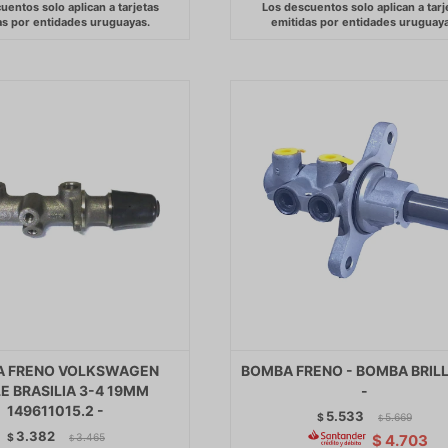
 FRENO VOLKSWAGEN
BOMBA FRENO - BOMBA BRIL
E BRASILIA 3-4 19MM
-
149611015.2 -
5.533
$
5.669
$
3.382
$
3.465
$
4.703
$