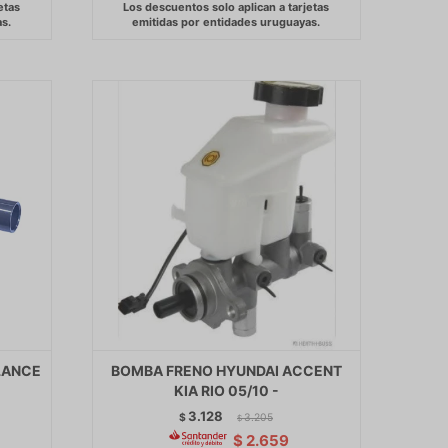
LANCE
BOMBA FRENO HYUNDAI ACCENT
KIA RIO 05/10 -
3.128
$
3.205
$
$
2.659