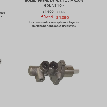
BOMBA FRENO DEPOSITO AMAZON
GOL 1.3 1.6 -
1.600
$
1.639
$
$
1.360