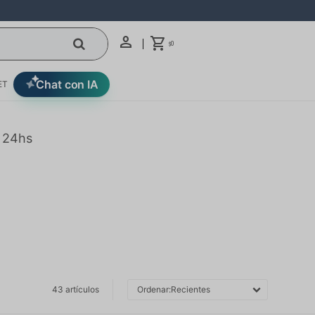
0
$
Chat con IA
ET
n 24hs
43 artículos
Recientes