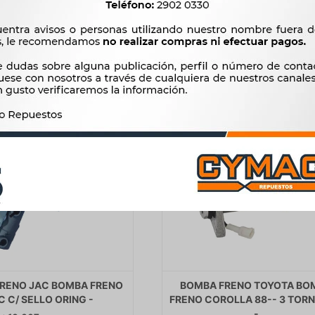
$
1.918
$
2.975
RENO JAC BOMBA FRENO
BOMBA FRENO TOYOTA BO
C C/ SELLO ORING -
FRENO COROLLA 88-- 3 TORN
-