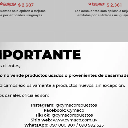
$
2.607
$
2.361
FRENO FAW FAW N5 V5 -
BOMBA FRENO TOYOTA HILUX
ARG. 4X4 4 AGUJEROS 
2.256
$
2.311
$
3.500
$
3.586
$