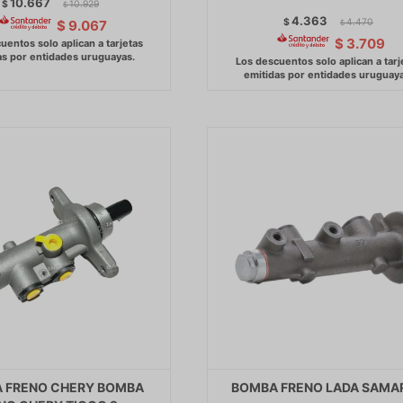
10.667
$
10.929
$
4.363
$
4.470
$
9.067
$
$
3.709
 FRENO CHERY BOMBA
BOMBA FRENO LADA SAMAR