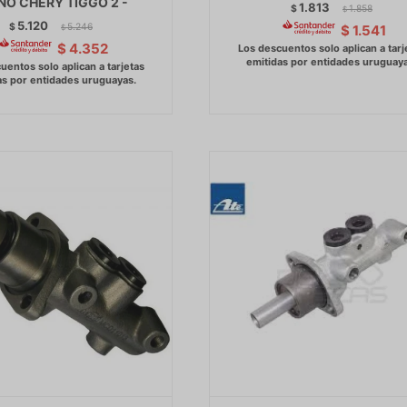
NO CHERY TIGGO 2 -
1.813
$
1.858
$
5.120
$
5.246
$
1.541
$
$
4.352