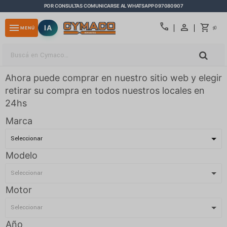
POR CONSULTAS COMUNICARSE AL WHATSAPP 097080907
close
call
menu
IA
0
MENÚ
$
Ahora puede comprar en nuestro sitio web y elegir
retirar su compra en todos nuestros locales en
24hs
Marca
Modelo
Motor
Año