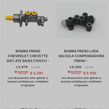
BOMBA FRENO
BOMBA FRENO LADA
CHEVROLET CHEVETTE
VALVULA COMPENSADORA
SIST.ATE 86/93 (70001) -
FRENO -
3.978
6.000
$
4.076
$
6.148
$
$
$
3.381
$
5.100