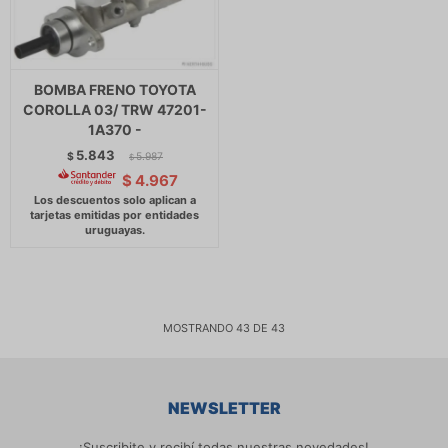
BOMBA FRENO TOYOTA
COROLLA 03/ TRW 47201-
1A370 -
5.843
$
5.987
$
$
4.967
MOSTRANDO
43
DE
43
NEWSLETTER
¡Suscribite y recibí todas nuestras novedades!