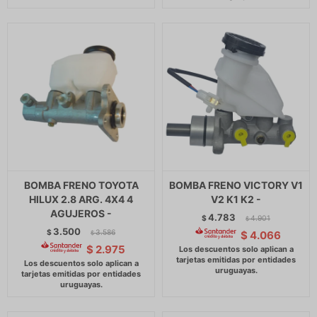
BOMBA FRENO TOYOTA
BOMBA FRENO VICTORY V1
HILUX 2.8 ARG. 4X4 4
V2 K1 K2 -
AGUJEROS -
4.783
$
4.901
$
3.500
$
3.586
$
4.066
$
$
2.975