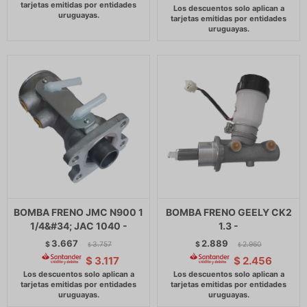
BOMBA FRENO JMC N900 1
BOMBA FRENO GEELY CK2
1/4&#34; JAC 1040 -
1.3 -
3.667
2.889
$
3.757
$
2.960
$
$
$
3.117
$
2.456