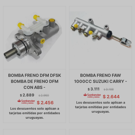
BOMBA FRENO DFM DFSK
BOMBA FRENO FAW
BOMBA DE FRENO DFM
1000CC SUZUKI CARRY -
CON ABS -
3.111
$
3.188
$
2.889
$
2.960
$
2.644
$
$
2.456