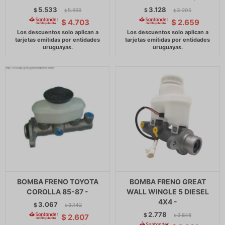
5.533
3.128
$
5.669
$
3.205
$
$
$
4.703
$
2.659
BOMBA FRENO TOYOTA
BOMBA FRENO GREAT
COROLLA 85-87 -
WALL WINGLE 5 DIESEL
4X4 -
3.067
$
3.142
$
2.778
$
2.846
$
2.607
$