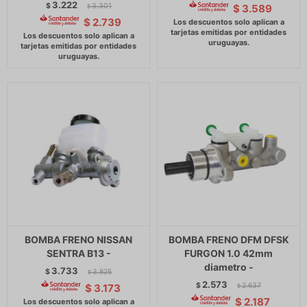
3.222
$
3.301
$
3.589
$
$
2.739
BOMBA FRENO NISSAN
BOMBA FRENO DFM DFSK
SENTRA B13 -
FURGON 1.0 42mm
diametro -
3.733
$
3.825
$
2.573
$
2.637
$
3.173
$
$
2.187