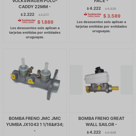
VOLKSWAGEN POLO-
FACE -
CADDY 22MM -
4.222
$
4.326
$
2.222
$
2.277
$
3.589
$
$
1.889
BOMBA FRENO JMC JMC
BOMBA FRENO GREAT
YUMBA JX1043 1 1/16&#34;
WALL SAILOR -
-
4.222
$
4.326
$