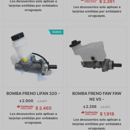
$
2.361
BOMBA FRENO LIFAN 320 -
BOMBA FRENO FAW FAW
N5 V5 -
2.900
$
2.971
$
2.256
$
2.311
$
2.465
$
$
1.918