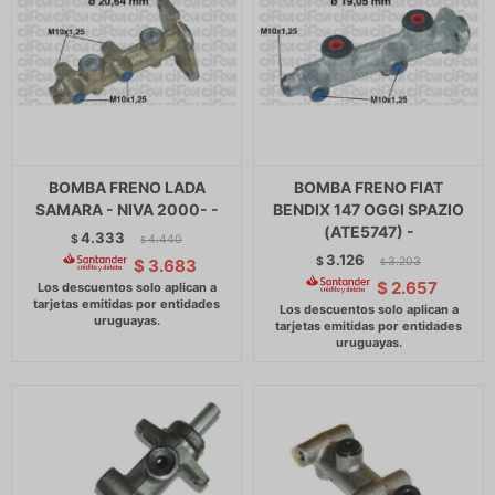
BOMBA FRENO LADA
BOMBA FRENO FIAT
SAMARA - NIVA 2000- -
BENDIX 147 OGGI SPAZIO
(ATE5747) -
4.333
$
4.440
$
3.126
$
3.203
$
3.683
$
$
2.657