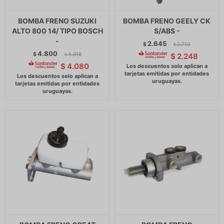
BOMBA FRENO SUZUKI
BOMBA FRENO GEELY CK
ALTO 800 14/ TIPO BOSCH
S/ABS -
-
2.645
$
2.710
$
4.800
$
4.918
$
2.248
$
$
4.080