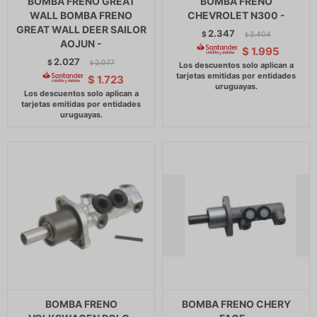
BOMBA FRENO GREAT
BOMBA FRENO
WALL BOMBA FRENO
CHEVROLET N300 -
GREAT WALL DEER SAILOR
2.347
$
2.404
$
AOJUN -
$
1.995
2.027
$
2.077
$
$
1.723
BOMBA FRENO
BOMBA FRENO CHERY