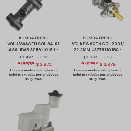
BOMBA FRENO
BOMBA FRENO
VOLKSWAGEN GOL 84-01
VOLKSWAGEN GOL 2001/
4 SALIDAS 305611015.1 -
22.2MM =377611015A -
3.497
3.382
$
3.583
$
3.465
$
$
$
2.972
$
2.875