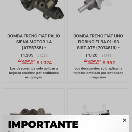
BOMBA FRENO FIAT PALIO
BOMBA FRENO FIAT UNO
SIENA MOTOR 1.4
FIORINO ELBA 91-93
(ATE5785) -
SIST.ATE (7074619) -
1.205
1.120
$
1.235
$
1.148
$
$
$
1.024
$
952
