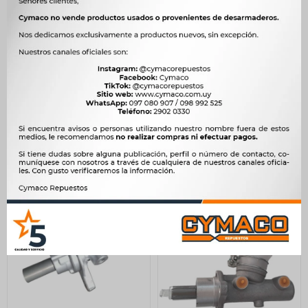
BOMBA FRENO
BOMBA FRENO CHERY
CHEVROLET CORSA 98/
FULWIN COWIN -
20.6MM SIST.ATE -
1.750
$
1.793
$
2.453
$
2.514
$
1.488
$
$
2.085