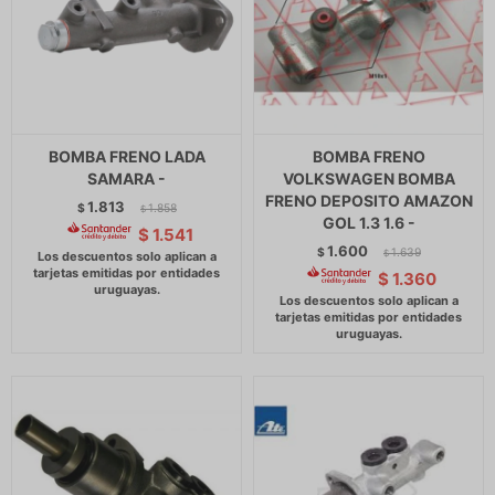
BOMBA FRENO LADA
BOMBA FRENO
SAMARA -
VOLKSWAGEN BOMBA
FRENO DEPOSITO AMAZON
1.813
$
1.858
$
GOL 1.3 1.6 -
$
1.541
1.600
$
1.639
$
$
1.360