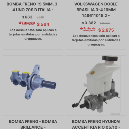
BOMBA FRENO 19.5MM. 3-
VOLKSWAGEN DOBLE
4 UNO 70S D ITALIA -
BRASILIA 3-4 19MM
149611015.2 -
663
$
680
$
3.382
$
3.465
$
564
$
$
2.875
BOMBA FRENO - BOMBA
BOMBA FRENO HYUNDAI
BRILLANCE -
ACCENT KIA RIO 05/10 -