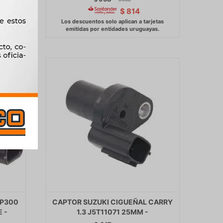
$
814
NP300
CAPTOR SUZUKI CIGUEÑAL CARRY
 -
1.3 J5T11071 25MM -