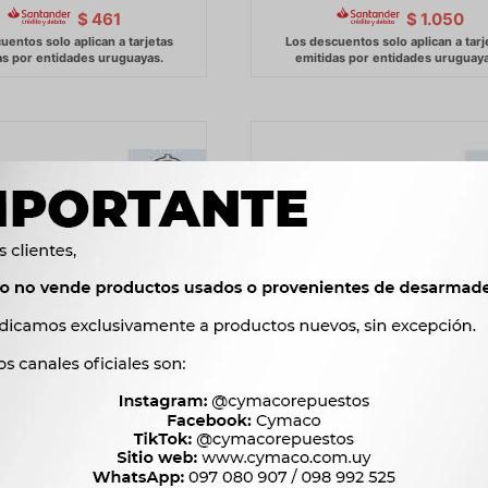
$
461
$
1.050
 RENAULT SENSOR ABS
CAPTOR RENAULT SENSOR 
S. DER. SCENIC FAE
TRAS. IZQ. SCENIC FAE
2.917
2.917
$
2.988
$
2.988
$
$