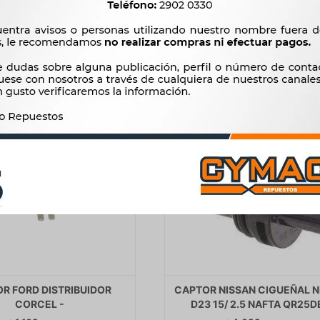
$
2.479
$
2.479
R FORD DISTRIBUIDOR
CAPTOR NISSAN CIGUEÑAL 
CORCEL -
D23 15/ 2.5 NAFTA QR25DE