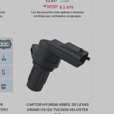
2.917
$
2.988
$
$
2.479
OR
CAPTOR HYUNDAI ARBOL DE LEVAS
7/01
GRAND I10 I20 TUCSON VELOSTER