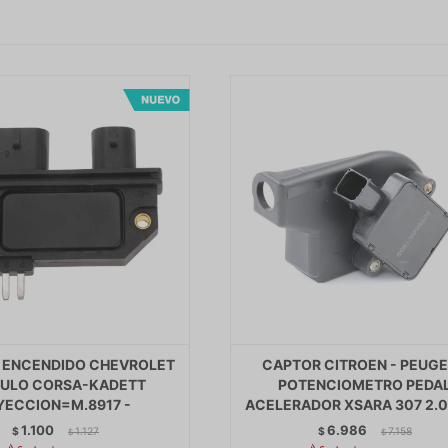
 ENCENDIDO CHEVROLET
CAPTOR CITROEN - PEUG
ULO CORSA-KADETT
POTENCIOMETRO PEDA
YECCION=M.8917 -
ACELERADOR XSARA 307 2.0 
1.100
6.986
$
1.127
$
7.158
$
$