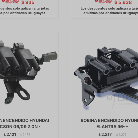
$
935
$
5.938
A ENCENDIDO HYUNDAI
BOBINA ENCENDIDO HYUN
CSON 06/09 2.0N -
ELANTRA 96- -
2.121
2.217
$
2.173
$
2.271
$
$