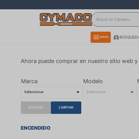
close
directions_car
storefront
menu
BÚSQUEDA
MENÚ
delivery_truck_speed
credit_card
Ahora puede comprar en nuestro sitio web y 
smartphone
rss_feed
Marca
Modelo
BUSCAR
LIMPIAR
ENCENDIDO