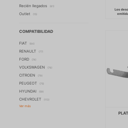
Recién llegados
(61)
Outlet
(15)
COMPATIBILIDAD
FIAT
(84)
RENAULT
(77)
FORD
(74)
VOLKSWAGEN
(76)
CITROEN
(79)
PEUGEOT
(75)
HYUNDAI
(59)
CHEVROLET
(113)
PLAT