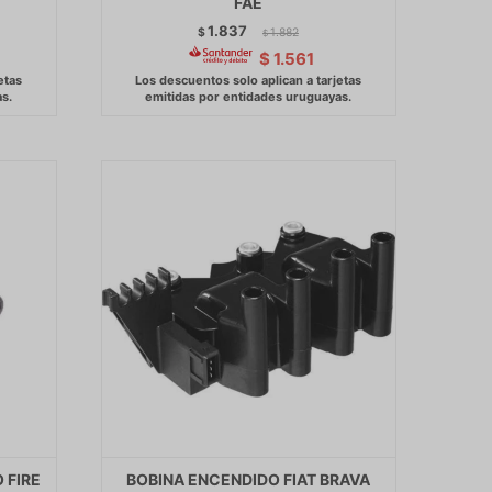
FAE
1.837
$
1.882
$
$
1.561
 FIRE
BOBINA ENCENDIDO FIAT BRAVA