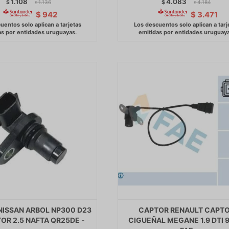
1.108
4.083
$
1.136
$
4.184
$
$
$
942
$
3.471
NISSAN ARBOL NP300 D23
CAPTOR RENAULT CAPT
TOR 2.5 NAFTA QR25DE -
CIGUEÑAL MEGANE 1.9 DTI 9