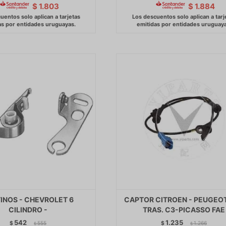
$
1.803
$
1.884
INOS - CHEVROLET 6
CAPTOR CITROEN - PEUGEO
CILINDRO -
TRAS. C3-PICASSO FAE
542
1.235
$
555
$
1.266
$
$