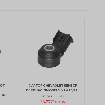
EOT
CAPTOR CHEVROLET SENSOR
L
DETONACION ONIX 1.0 1.4 13/21 -
HDI -
1.592
$
1.632
$
$
1.353