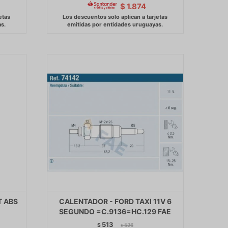
$
1.874
T ABS
CALENTADOR - FORD TAXI 11V 6
SEGUNDO =C.9136=HC.129 FAE
513
$
526
$