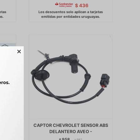
$
436

ABS
CAPTOR CHEVROLET SENSOR ABS
DELANTERO AVEO -
958
$
982
$