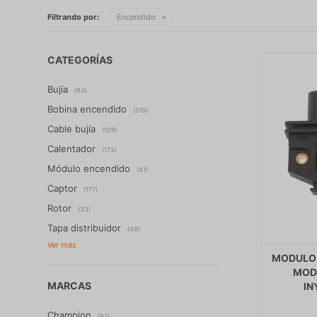
Filtrando por:
Encendido
CATEGORÍAS
Bujía
(94)
Bobina encendido
(216)
Cable bujía
(109)
Calentador
(173)
Módulo encendido
(41)
Captor
(177)
Rotor
(33)
Tapa distribuidor
(49)
MODULO
MOD
MARCAS
IN
Champion
(92)