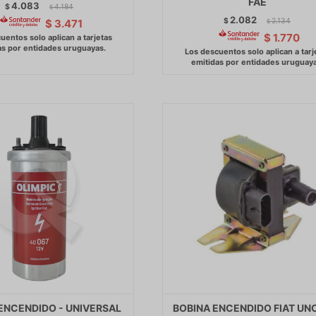
FAE
4.083
$
4.184
$
2.082
$
2.134
$
3.471
$
$
1.770
ENCENDIDO - UNIVERSAL
BOBINA ENCENDIDO FIAT UNO