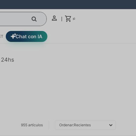
0
$
Chat con IA
ET
n 24hs
955 artículos
Recientes