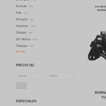
Duncan
(48)
Fae
(34)
Ferrazzi
(40)
Hescher
(154)
Olimpic
(29)
Sin Marca
(455)
Transpo
(26)
PRECIO
($)
OK
BOBIN
TU
ESPECIALES