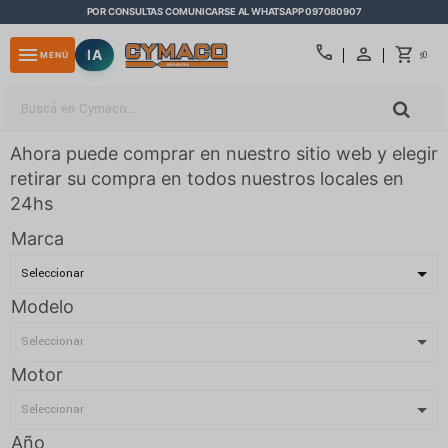
POR CONSULTAS COMUNICARSE AL WHATSAPP 097080907
close
call
menu
IA
0
MENÚ
$
Ahora puede comprar en nuestro sitio web y elegir
retirar su compra en todos nuestros locales en
24hs
Marca
Modelo
Motor
Año