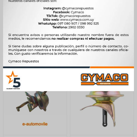
AVANCE DE DISTRIBUIDOR
AVANCE DE DISTRIBUIDOR
DAIHATSU CHARADE HIJET
- VW- CHEVETTE CON
ENCASTRE MAS FINO -
BOSCH -
1.835
688
$
1.880
$
705
$
$
$
1.560
$
585