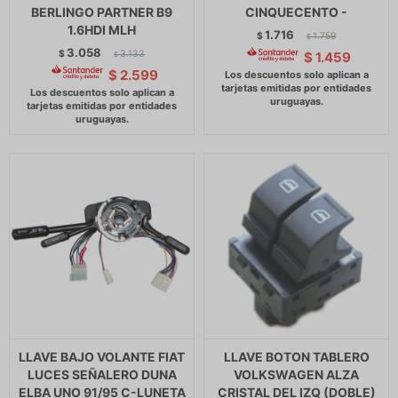
BERLINGO PARTNER B9
CINQUECENTO -
1.6HDI MLH
1.716
$
1.759
$
3.058
$
3.133
$
1.459
$
$
2.599
LLAVE BAJO VOLANTE FIAT
LLAVE BOTON TABLERO
LUCES SEÑALERO DUNA
VOLKSWAGEN ALZA
ELBA UNO 91/95 C-LUNETA
CRISTAL DEL IZQ (DOBLE)