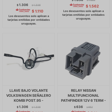
$
1.883
$
1.306
$
1.338
$
1.562
$
$
1.110
LLAVE BAJO VOLANTE
RELAY NISSAN
VOLKSWAGEN SEÑALERO
MULTIFUNCIONAL
KOMBI POST.95 -
PATHFINDER 12V 6 TERM -
1.306
636
$
1.338
$
652
$
$