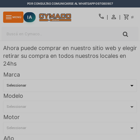
POR CONSULTAS COMUNICARSE AL WHATSAPP 097080907
close
call
menu
IA
0
MENÚ
$
Ahora puede comprar en nuestro sitio web y elegir
retirar su compra en todos nuestros locales en
24hs
Marca
Modelo
Motor
Año