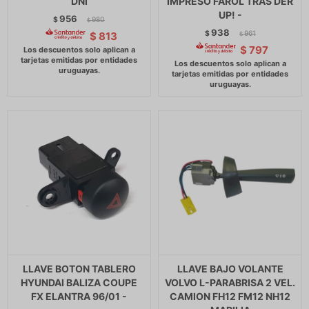
DNI
IMPRESO FAROL TRAS DER
UP! -
956
$
980
$
938
$
961
$
813
$
$
797
LLAVE BOTON TABLERO
LLAVE BAJO VOLANTE
HYUNDAI BALIZA COUPE
VOLVO L-PARABRISA 2 VEL.
FX ELANTRA 96/01 -
CAMION FH12 FM12 NH12