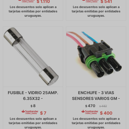
$
1.110
$
541
FUSIBLE - VIDRIO 25AMP.
ENCHUFE - 3 VIAS
6.35X32 -
SENSORES VARIOS GM -
8
470
$
$
482
$
$
7
$
400