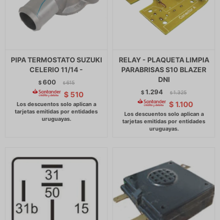
PIPA TERMOSTATO SUZUKI
RELAY - PLAQUETA LIMPIA
CELERIO 11/14 -
PARABRISAS S10 BLAZER
DNI
600
$
615
$
1.294
$
1.325
$
510
$
$
1.100