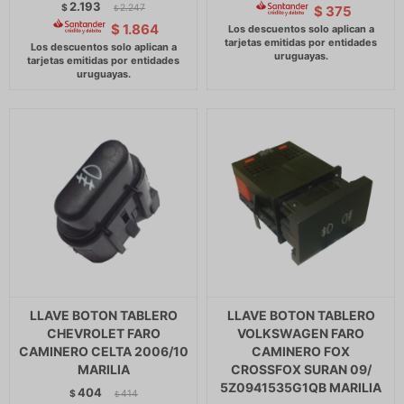
2.193
$
2.247
$
375
$
$
1.864
LLAVE BOTON TABLERO
LLAVE BOTON TABLERO
CHEVROLET FARO
VOLKSWAGEN FARO
CAMINERO CELTA 2006/10
CAMINERO FOX
MARILIA
CROSSFOX SURAN 09/
5Z0941535G1QB MARILIA
404
$
414
$