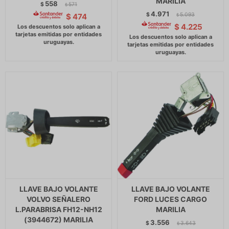
MARILIA
558
$
571
$
4.971
$
5.093
$
474
$
$
4.225
LLAVE BAJO VOLANTE
LLAVE BAJO VOLANTE
VOLVO SEÑALERO
FORD LUCES CARGO
L.PARABRISA FH12-NH12
MARILIA
(3944672) MARILIA
3.556
$
3.643
$