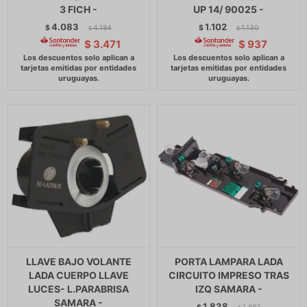
3 FICH -
UP 14/ 90025 -
4.083
1.102
$
4.184
$
1.130
$
$
$
3.471
$
937
LLAVE BAJO VOLANTE
PORTA LAMPARA LADA
LADA CUERPO LLAVE
CIRCUITO IMPRESO TRAS
LUCES- L.PARABRISA
IZQ SAMARA -
SAMARA -
1.838