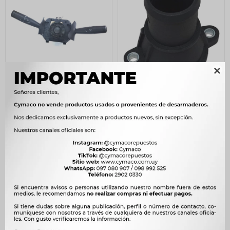

LLAVE BAJO VOLANTE FIAT
PIPA TERMOSTATO
SEÑALERO PALIO 04/09
RENAULT 19 CLIO I 1.2 1.4
S/L/LUNETA -
NAFTA -
3.617
610
$
3.706
$
625
$
$
$
3.074
$
519