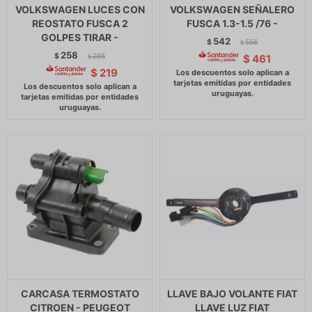
VOLKSWAGEN LUCES CON
VOLKSWAGEN SEÑALERO
REOSTATO FUSCA 2
FUSCA 1.3-1.5 /76 -
GOLPES TIRAR -
542
$
556
$
258
$
265
$
461
$
$
219
CARCASA TERMOSTATO
LLAVE BAJO VOLANTE FIAT
CITROEN - PEUGEOT
LLAVE LUZ FIAT