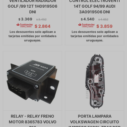
VENTILADOR RADIADOR
CONTROL ELECTROVENTI
GOLF /99 12T 1H0919506
14T GOLF 94/99 AUDI
DNI
3A0919506 DNI
3.369
4.540
$
3.452
$
4.652
$
$
$
2.864
$
3.859
RELAY - RELAY FRENO
PORTA LAMPARA
MOTOR 8365783 VOLVO
VOLKSWAGEN CIRCUITO