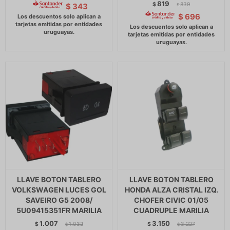
819
$
839
$
343
$
$
696
LLAVE BOTON TABLERO
LLAVE BOTON TABLERO
VOLKSWAGEN LUCES GOL
HONDA ALZA CRISTAL IZQ.
SAVEIRO G5 2008/
CHOFER CIVIC 01/05
5U09415351FR MARILIA
CUADRUPLE MARILIA
1.007
3.150
$
1.032
$
3.227
$
$