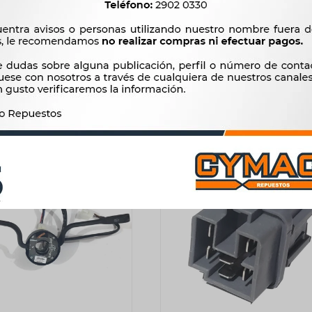
VE BOTON TABLERO
LLAVE BAJO VOLANTE LA
GEN ALZA CRISTAL DEL
CUERPO LLAVE LUCES-
DOBLE) UP 14/ 90025 -
L.PARABRISA SAMARA -
1.102
1.306
$
1.130
$
1.338
$
$
$
937
$
1.110