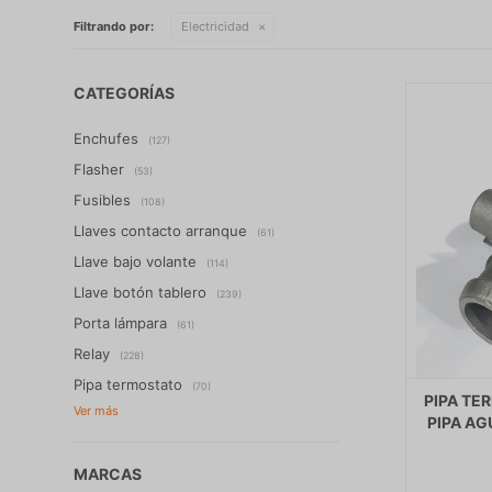
Filtrando por:
Electricidad
CATEGORÍAS
Enchufes
(127)
Flasher
(53)
Fusibles
(108)
Llaves contacto arranque
(61)
Llave bajo volante
(114)
Llave botón tablero
(239)
Porta lámpara
(61)
Relay
(228)
Pipa termostato
(70)
PIPA T
PIPA AG
MARCAS