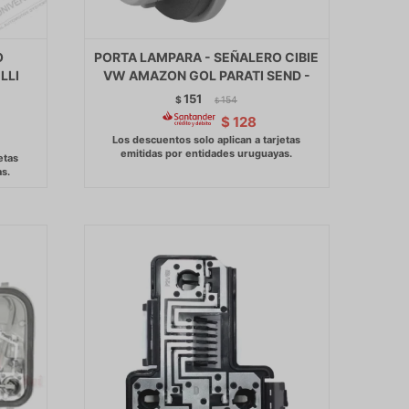
O
PORTA LAMPARA - SEÑALERO CIBIE
LLI
VW AMAZON GOL PARATI SEND -
151
$
154
$
$
128