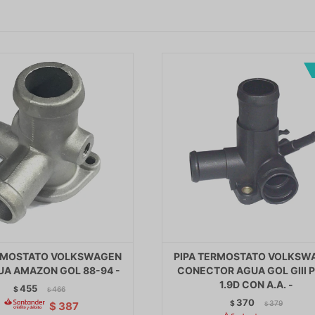
ERMOSTATO VOLKSWAGEN
PIPA TERMOSTATO VOLKSW
UA AMAZON GOL 88-94 -
CONECTOR AGUA GOL GIII 
1.9D CON A.A. -
455
$
466
$
370
$
379
$
387
$