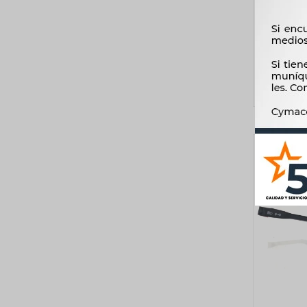
LLA
VOLKSWA
IZQ (