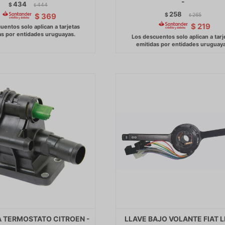
-
434
$
444
$
258
$
265
$
369
$
$
219
 TERMOSTATO CITROEN -
LLAVE BAJO VOLANTE FIAT 