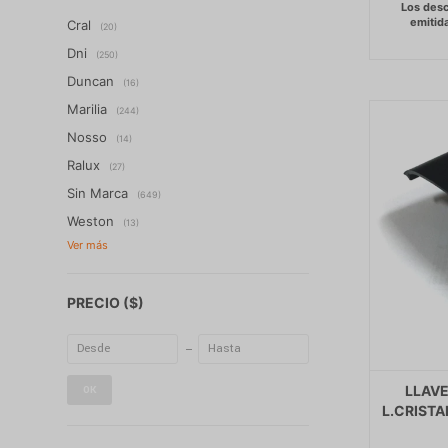
Cral
(20)
Dni
(250)
Duncan
(16)
Marilia
(244)
Nosso
(14)
Ralux
(27)
Sin Marca
(649)
Weston
(13)
PRECIO
($)
LLAVE
OK
L.CRISTA