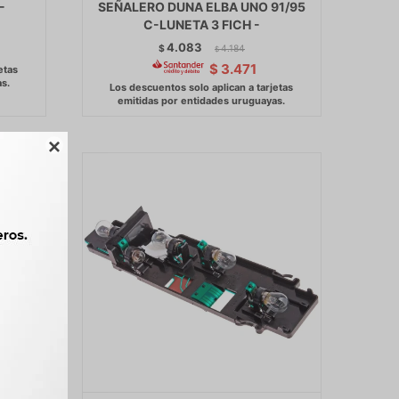
-
SEÑALERO DUNA ELBA UNO 91/95
C-LUNETA 3 FICH -
4.083
$
4.184
$
$
3.471
