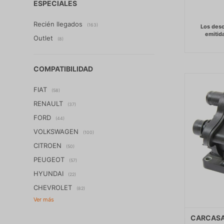
ESPECIALES
Recién llegados
(163)
Outlet
(8)
COMPATIBILIDAD
FIAT
(58)
RENAULT
(37)
FORD
(44)
VOLKSWAGEN
(100)
CITROEN
(50)
PEUGEOT
(57)
HYUNDAI
(22)
CHEVROLET
(82)
CARCASA