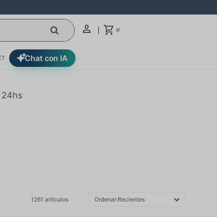
0
$
Chat con IA
ET
n 24hs
1261 artículos
Recientes