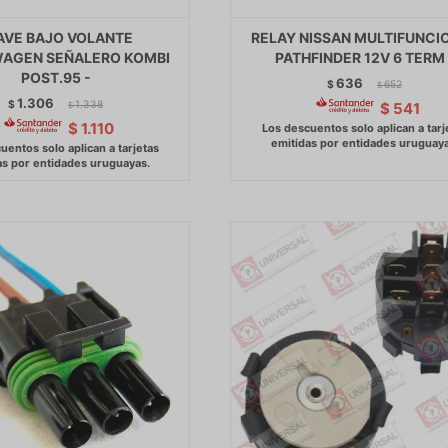
AVE BAJO VOLANTE
RELAY NISSAN MULTIFUNCI
AGEN SEÑALERO KOMBI
PATHFINDER 12V 6 TERM 
POST.95 -
636
$
652
$
1.306
$
1.338
$
541
$
$
1.110