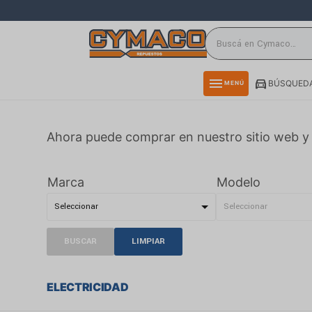
close
directions_car
storefront
menu
BÚSQUEDA
MENÚ
delivery_truck_speed
credit_card
Ahora puede comprar en nuestro sitio web y 
smartphone
rss_feed
Marca
Modelo
BUSCAR
LIMPIAR
ELECTRICIDAD