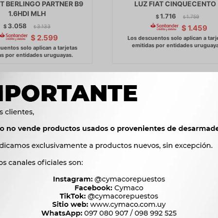
T BERLINGO PARTNER B9
LUZ FIAT CINQUECENTO 
1.6HDI MLH
1.716
$
1.759
$
3.058
$
3.133
$
1.459
$
$
2.599