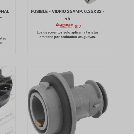
ONAL
FUSIBLE - VIDRIO 25AMP. 6.35X32 -
-
8
$
$
7