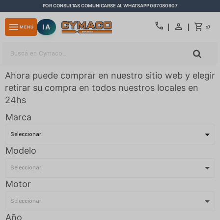
POR CONSULTAS COMUNICARSE AL WHATSAPP 097080907
close
call
menu
IA
0
MENÚ
$
Ahora puede comprar en nuestro sitio web y elegir
retirar su compra en todos nuestros locales en
24hs
Marca
Modelo
Motor
Año