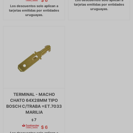
$
6
TERMINAL - MACHO
CHATO 64X28MM TIPO
BOSCH C/TRABA =ET.7033
MARILIA
7
$
$
6