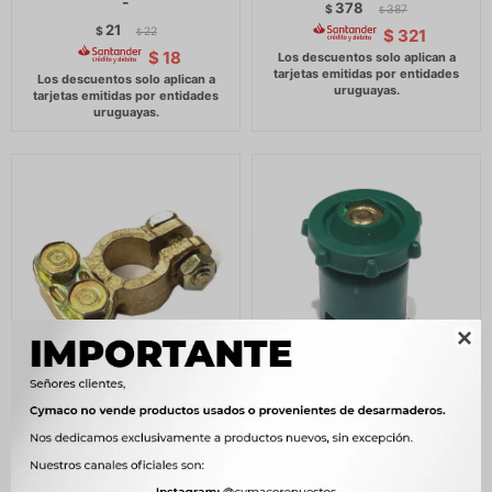
-
378
$
387
$
21
$
22
$
321
$
$
18

TERMINAL - TERMINAL
TERMINAL - BATERIA
BATERIA STANDAR -
VERDE RECUBRIMIENTO
PLASTICO -
133
$
136
$
247
$
254
$
113
$