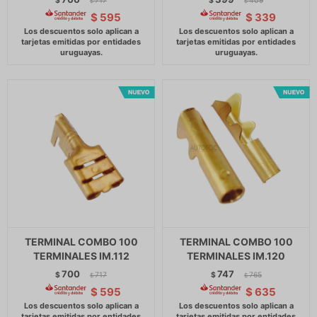
$
717
$
409
$
$
$
595
$
339
TERMINAL COMBO 100
TERMINAL COMBO 100
TERMINALES IM.112
TERMINALES IM.120
700
747
$
717
$
765
$
$
$
595
$
635