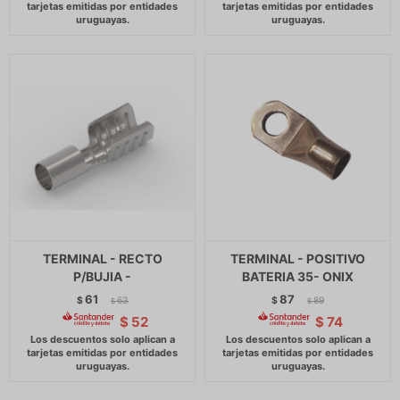
TERMINAL - RECTO
TERMINAL - POSITIVO
P/BUJIA -
BATERIA 35- ONIX
61
87
$
63
$
89
$
$
$
52
$
74