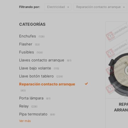
Filtrando por:
Electricidad
Reparación contacto arranque
CATEGORÍAS
Enchufes
(128)
Flasher
(53)
Fusibles
(108)
Llaves contacto arranque
(61)
Llave bajo volante
(115)
Llave botón tablero
(239)
Reparación contacto arranque
(40)
Porta lámpara
(61)
REP
Relay
(228)
ARRAN
Pipa termostato
(69)