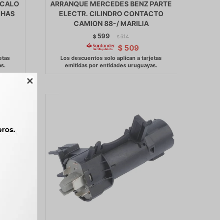
OCALO
ARRANQUE MERCEDES BENZ PARTE
ICHAS
ELECTR. CILINDRO CONTACTO
CAMION 88-/ MARILIA
599
$
614
$
$
509
