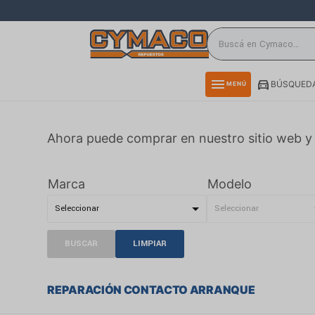
close
directions_car
storefront
menu
BÚSQUEDA
MENÚ
delivery_truck_speed
credit_card
Ahora puede comprar en nuestro sitio web y 
smartphone
rss_feed
Marca
Modelo
BUSCAR
LIMPIAR
REPARACIÓN CONTACTO ARRANQUE