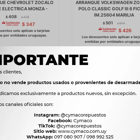
UE CHEVROLET ZOCALO
ARRANQUE VOLKSWAGEN Z
E ELECTRICA MONZA -
POLO CLASSIC GOLF III 6 F
IM.25604 MARILIA
408
$
418
$
501
$
514
$
347
$
$
426