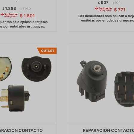
-
907
$
929
$
1.883
$
1.930
$
771
$
$
1.601
ARACION CONTACTO
REPARACION CONTACT