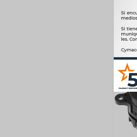
REP
ARRANQU