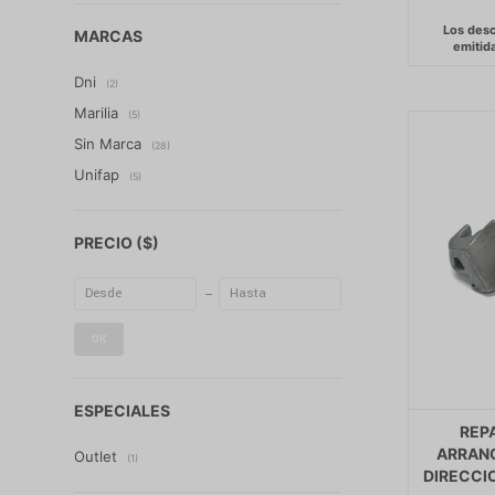
MARCAS
Dni
(2)
Marilia
(5)
Sin Marca
(28)
Unifap
(5)
PRECIO
($)
OK
ESPECIALES
REP
ARRAN
Outlet
(1)
DIRECCI