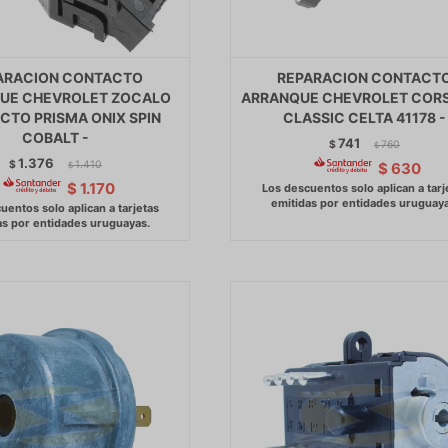
ARACION CONTACTO
REPARACION CONTACT
UE CHEVROLET ZOCALO
ARRANQUE CHEVROLET CORS
CTO PRISMA ONIX SPIN
CLASSIC CELTA 41178 -
COBALT -
741
$
760
$
1.376
$
1.410
$
630
$
$
1.170