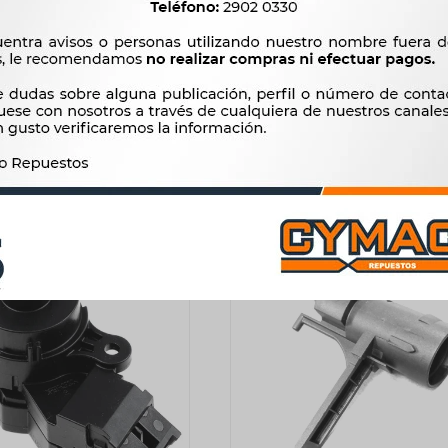
ARACION CONTACTO
REPARACION CONTACT
E - PARTE ELECTRICA MB
ARRANQUE CHEVROLET CIL
CAMION MARILIA
CONTACTO BLAZER S10 95/
530
1.222
$
543
$
1.252
$
$
$
451
$
1.039