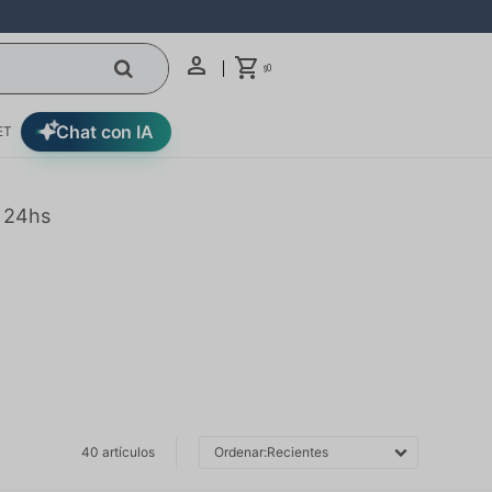
0
$
Chat con IA
ET
n 24hs
40 artículos
Recientes