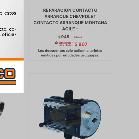
O
REPARACION CONTACTO
INDRO
ARRANQUE CHEVROLET
11 -
CONTACTO ARRANQUE MONTANA
AGILE -
949
$
973
$
$
807