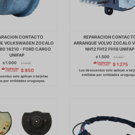
ARACION CONTACTO
REPARACION CONTACT
E VOLKSWAGEN ZOCALO
ARRANQUE VOLVO ZOCALO 
180 16210 - FORD CARGO
NH12 FH12 FH16 UNIFAP
UNIFAP
1.500
$
1.537
$
1.000
$
1.025
$
1.275
$
$
850