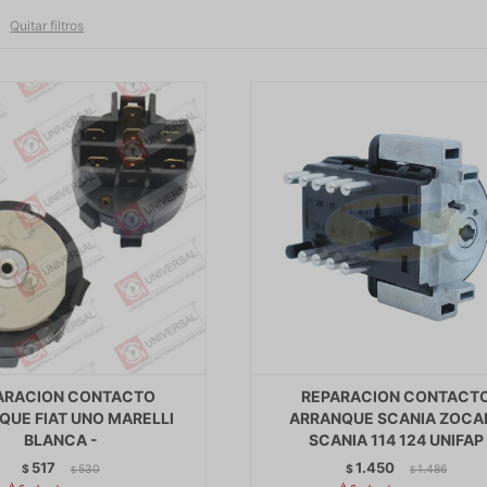
Quitar filtros
ARACION CONTACTO
REPARACION CONTACT
QUE FIAT UNO MARELLI
ARRANQUE SCANIA ZOCA
BLANCA -
SCANIA 114 124 UNIFAP
517
1.450
$
530
$
1.486
$
$