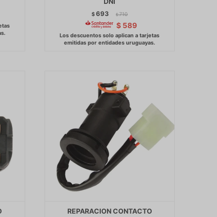
DNI
693
$
710
$
$
589
O
REPARACION CONTACTO