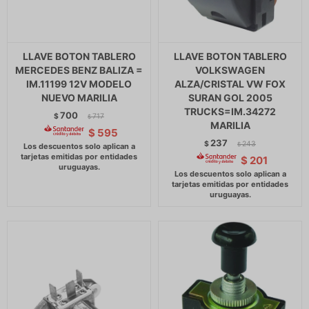
LLAVE BOTON TABLERO
LLAVE BOTON TABLERO
MERCEDES BENZ BALIZA =
VOLKSWAGEN
IM.11199 12V MODELO
ALZA/CRISTAL VW FOX
NUEVO MARILIA
SURAN GOL 2005
TRUCKS=IM.34272
700
$
717
$
MARILIA
$
595
237
$
243
$
$
201