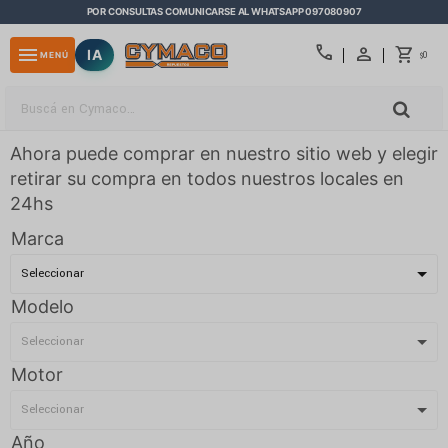
POR CONSULTAS COMUNICARSE AL WHATSAPP 097080907
close
call
menu
IA
0
MENÚ
$
Ahora puede comprar en nuestro sitio web y elegir
retirar su compra en todos nuestros locales en
24hs
Marca
Modelo
Motor
Año