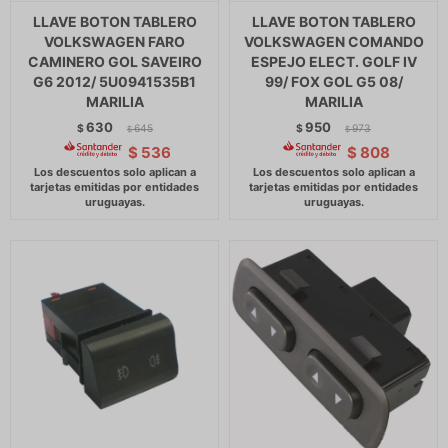
LLAVE BOTON TABLERO
LLAVE BOTON TABLERO
VOLKSWAGEN FARO
VOLKSWAGEN COMANDO
CAMINERO GOL SAVEIRO
ESPEJO ELECT. GOLF IV
G6 2012/ 5U0941535B1
99/ FOX GOL G5 08/
MARILIA
MARILIA
630
950
$
645
$
973
$
$
$
536
$
808