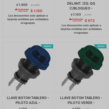
DELANT. IZQ. QQ
1.400
$
1.434
$
C/BLOQUEO -
$
1.190
1.143
$
1.171
$
$
972
LLAVE BOTON TABLERO -
LLAVE BOTON TABLERO -
PILOTO AZUL -
PILOTO VERDE -
130
130