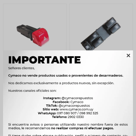

LLAVE BOTON TABLERO
LLAVE BOTON TABLERO
GREAT WALL LLAVE
GEELY LLAVE ALZA
BALIZA WINGLE 5 -
CRISTAL GEELY CK -
800
853
$
820
$
874
$
$
$
680
$
725