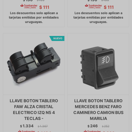
$
133
$
133
$
$
$
111
$
111
LLAVE BOTON TABLERO
LLAVE BOTON TABLERO
FAW ALZA CRISTAL
MERCEDES BENZ FARO
ELECTRICO IZQ N5 4
CAMINERO CAMION BUS
TECLAS -
MARILIA
1.334
246
$
1.367
$
252
$
$