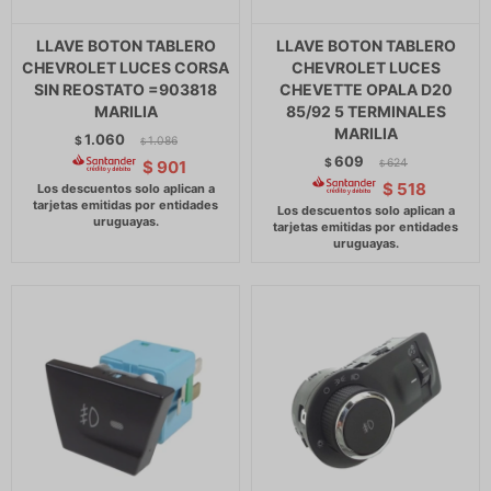
LLAVE BOTON TABLERO
LLAVE BOTON TABLERO
CHEVROLET LUCES CORSA
CHEVROLET LUCES
SIN REOSTATO =903818
CHEVETTE OPALA D20
MARILIA
85/92 5 TERMINALES
MARILIA
1.060
$
1.086
$
609
$
624
$
901
$
$
518