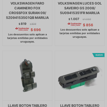
VOLKSWAGEN FARO
VOLKSWAGEN LUCES GOL
CAMINERO FOX
SAVEIRO G5 2008/
CROSSFOX SURAN 09/
5U09415351FR MARILIA
5Z0941535G1QB MARILIA
1.007
$
1.032
$
819
$
839
$
856
$
$
696
LLAVE BOTON TABLERO
LLAVE BOTON TABLERO