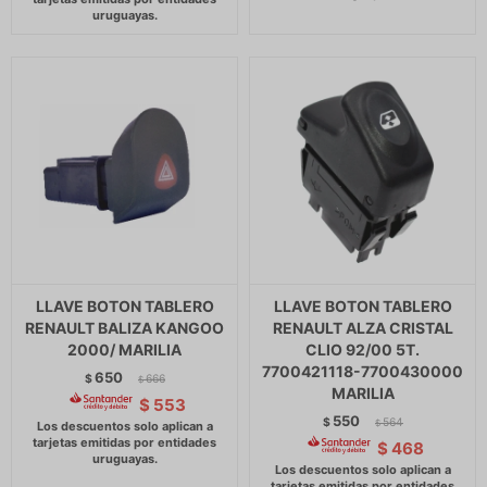
LLAVE BOTON TABLERO
LLAVE BOTON TABLERO
RENAULT BALIZA KANGOO
RENAULT ALZA CRISTAL
2000/ MARILIA
CLIO 92/00 5T.
7700421118-7700430000
650
$
666
$
MARILIA
$
553
550
$
564
$
$
468