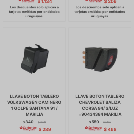
$
1.134
$
209
LLAVE BOTON TABLERO
LLAVE BOTON TABLERO
VOLKSWAGEN CAMINERO
CHEVROLET BALIZA
1 GOLPE SANTANA 91 /
CORSA 94/ S/LUZ
MARILIA
=90434384 MARILIA
340
550
$
348
$
564
$
$
$
289
$
468