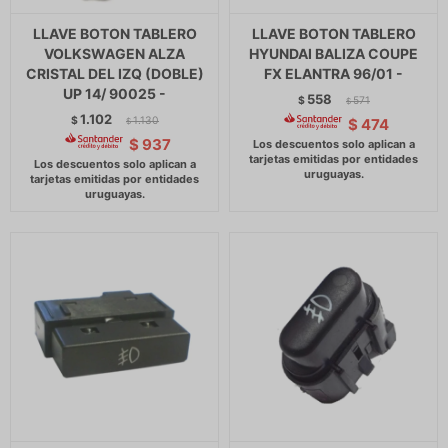
LLAVE BOTON TABLERO
LLAVE BOTON TABLERO
VOLKSWAGEN ALZA
HYUNDAI BALIZA COUPE
CRISTAL DEL IZQ (DOBLE)
FX ELANTRA 96/01 -
UP 14/ 90025 -
558
$
571
$
1.102
$
1.130
$
474
$
$
937