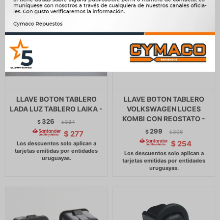
LLAVE BOTON TABLERO
LLAVE BOTON TABLERO
LADA LUZ TABLERO LAIKA -
VOLKSWAGEN LUCES
KOMBI CON REOSTATO -
326
$
334
$
299
$
306
$
277
$
$
254