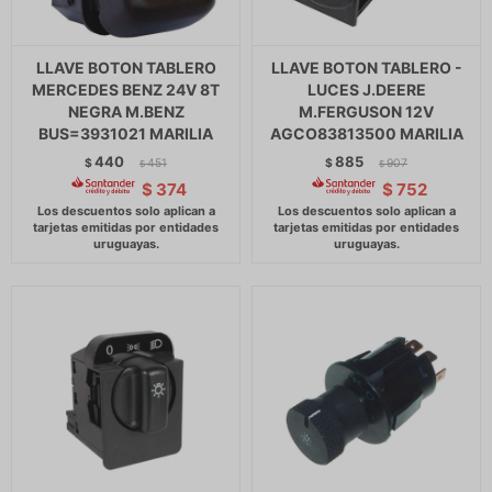
LLAVE BOTON TABLERO
LLAVE BOTON TABLERO -
MERCEDES BENZ 24V 8T
LUCES J.DEERE
NEGRA M.BENZ
M.FERGUSON 12V
BUS=3931021 MARILIA
AGCO83813500 MARILIA
440
885
$
451
$
907
$
$
$
374
$
752